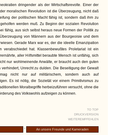
heokratien dringender als der Wirtschaftsrevolte. Einer der
der moralischen Revolution ist die Überzeugung, nicht daß
reifung der politischen Macht fähig ist, sondern daß ihm zu
 geholfen werden muß. Zu Beginn der sozialen Revolution
sei fähig, aus sich selbst heraus neue Formen der Politik zu
e Überzeugung von Männern aus der Bourgeoisie und dem
 erwiesen. Gerade Marx war es, der die ideelle Emanzipation
 verabschiedet hat. Klassenbewußtes Proletariat ist ein
ernährte, aller Hilfsmittel beraubte Mensch ist unfähig, sich
 nicht nur wohlmeinende Anwälte, er braucht auch den guten
n verhindert, Unrecht zu dulden. Die Beseitigung der Gewalt
t mag nicht nur auf militärischem, sondern auch auf
lgen. Es ist nötig, die Sozietät vor einem Primitivismus zu
raditionellen Moralbegriffe herbeizuführen versucht, ohne die
örderung des Volkswohls aufzeigen zu können.
TO TOP
DRUCKVERSION
WEITEREMPFEHLEN
-
An unsere Freunde und Kameraden