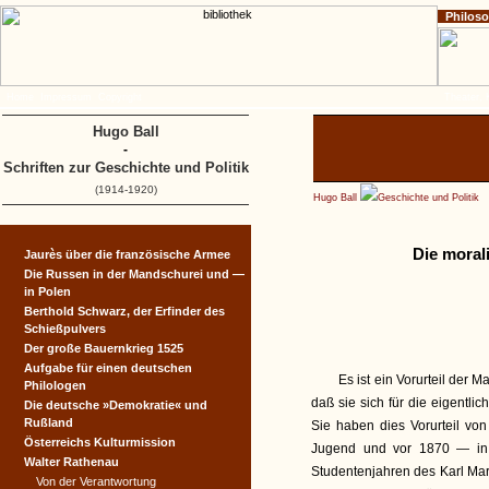
Philos
Home
Impressum
Copyright
Theater, 
Hugo Ball
-
Schriften zur Geschichte und Politik
(1914-1920)
Hugo Ball
Geschichte und Politik
Die moral
Jaurès über die französische Armee
Die Russen in der Mandschurei und —
in Polen
Berthold Schwarz, der Erfinder des
Schießpulvers
Der große Bauernkrieg 1525
Aufgabe für einen deutschen
Es ist ein Vorurteil der
Philologen
daß sie sich für die eigentlic
Die deutsche »Demokratie« und
Rußland
Sie haben dies Vorurteil vo
Österreichs Kulturmission
Jugend und vor 1870 — in R
Walter Rathenau
Studentenjahren des Karl Marx
Von der Verantwortung