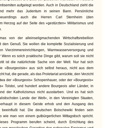
Antisemiten aufgelegt worden. Auch in Deutschland zieht die
r und mehr das Judentum in seinen Bann. Persönliche
neuerdings auch die Herren Carl Sternheim (den
m Herzog auf der Seite des »gestürzten« Militarismus und
n.
mas von der alleinseligmachenden Wirtschaftsrebellion
d den Genuß. Sie wollen die komplette Sozialisierung und
n Vierzimmereinrichtungen, Warmwasserversorgung und
 Wenn es solch praktische Dinge gibt, warum soll sie nicht
t ist die natürlichste Sache von der Welt. Nur hat sich
die »Bourgeoisie« aus sich selbst heraus, nicht aus dem
cht hat, die gerade, als das Proletariat anrückte, den Verzicht
: etwa der »Bourgeois« Schopenhauer, oder der »Bourgeois«
s« Tolstoi, und hundert andere Bourgeois aller Länder, in
und der Katholizismus nicht ausstarben. Und es hat sich
listischsten Lande der Welt«, in den Vereinigten Staaten,
oberhaupt in diesem Geiste erhob und den Ausgang des
h beeinflußt hat. Die deutschen Bolschewiki finden sein
o wie man von einem gutbürgerlichen Mittagstisch spricht.
ieses Programm berufen scheint, durch Errichtung des