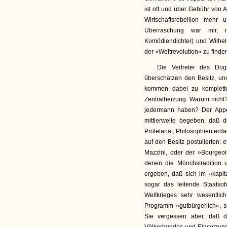
ist oft und über Gebühr von 
Wirtschaftsrebellion meh
Überraschung war mir, 
Komödiendichter) und Wilhel
der »Weltrevolution« zu finde
Die Vertreter des Dog
überschätzen den Besitz, un
kommen dabei zu komplette
Zentralheizung. Warum nicht?
jedermann haben? Der Appeti
mittlerweile begeben, daß 
Proletariat, Philosophien erda
auf den Besitz postulierten
Mazzini, oder der »Bourgeoi
denen die Mönchstradition 
ergeben, daß sich im »kapita
sogar das leitende Staats
Weltkrieges sehr wesentlic
Programm »gutbürgerlich«, s
Sie vergessen aber, daß d