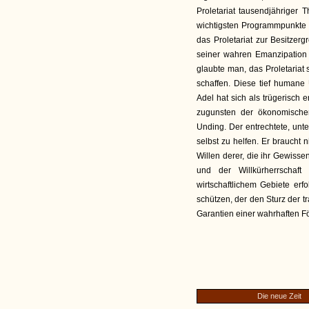
Proletariat tausendjähriger T
wichtigsten Programmpunkte 
das Proletariat zur Besitzerg
seiner wahren Emanzipation
glaubte man, das Proletariat 
schaffen. Diese tief human
Adel hat sich als trügerisch
zugunsten der ökonomischen
Unding. Der entrechtete, unter
selbst zu helfen. Er braucht
Willen derer, die ihr Gewisse
und der Willkürherrschaf
wirtschaftlichem Gebiete erfo
schützen, der den Sturz der t
Garantien einer wahrhaften F
Die neue Zeit