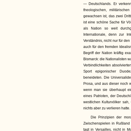
— Deutschlands. Er verkenn
theologischen, militärisch
gewachsen ist, das zwei Drit
ist eine schöne Sache für Vö
als Nation so weit durchg
Internationale, denn zur In
Verständnis, nicht nur für d
auch für den fremden Ideali
Begriff der Nation kräftig ex
Bismarck: die Nationalisten wa
Verbindlichkeiten absolviert
Sport epigonischer Duode
beneideten. Die Universalid
Prosa, und aus dieser noch we
wenn man sie überhaupt ei
eines Patrioten, der Deutsc
westlichen Kulturvölker sah,
nichts aber zu verlieren hatte.
Die Prinzipien der mor
Zwischenspielen in Rußland 
tagt in Versailles, nicht in