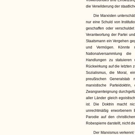
Völkerbundes und Einsetzun
die Verwilderung der staatlich
Die Marxisten unterschät
nur eine Schuld von Instituti
geschaffen oder verschuldet
Verantwortung der Partei und
Staatsmann ein Vergehen geg
und Vermögen. Könnte 
Nationalversammlung die V
Handlungen zu statuieren
Rückwirkung auf die letzten 
Sozialismus, die Moral, e
preußischen Generalstab 
marxistische Parteidoktr
Zwangsenteignung durchgeführ
aller Länder gleich egoistisc
ist. Die Doktrin macht n
unrechtmäßig erworbenem Ei
Parodie auf den christlich
Robespierre darstellt, nicht d
Der Marxismus verkennt v