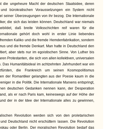
t die ungeheure Macht der deutschen Staatsidee, deren
en und bürokratischen Voraussetzungen ein System nicht
tel seiner Überzeugungen von ihr bezog. Die Internationale
lker, die sich das leisten können. Deutschland war niemals
ebildet, daß breite Volksschichten reif waren für die
ternationale gehört doch wohl in erster Linie liebendes
en fremden Kaliko und die fremde Hemdenfabrikation, sondern
smus und die fremde Denkart. Man hatte in Deutschland den
altiert, aber stets nur im egoistischen Sinne. Von Luther bis
ren Protestanten, die sich von allen kollektiven, universalen
en. Das Humanitätsideal im achtzehnten Jahrhundert war ein
zfürsten, die Frankreich um seinen Kosmopolitismus
een der Romantiker gelangten aus der Poesie kaum in die
niger in die Politik. Die Internationale Marxens entspringt,
nen deutschen Gedanken nennen kann, der Desperation
hland, als er nach Paris kam, keineswegs auf der Höhe der
 und der in der Idee der Internationale alles zu gewinnen,
alischen Revolution werden sich von den proletarischen
und Deutschland nicht erschüttern lassen. Die Revolution
 Moskau oder Berlin. Der moralischen Revolution bedarf das