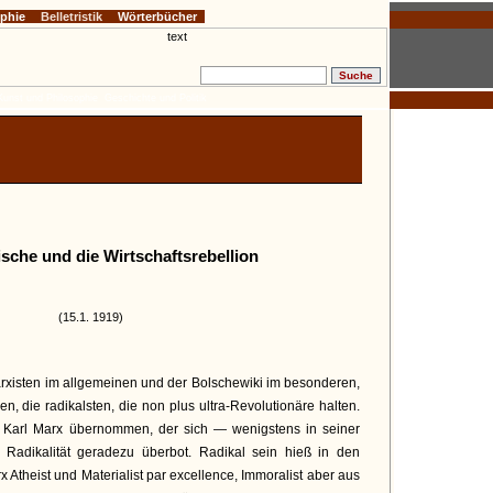
ophie
Belletristik
Wörterbücher
Kunst und Philosophie
Geschichte und Politik
ische und die Wirtschaftsrebellion
(15.1. 1919)
 Marxisten im allgemeinen und der Bolschewiki im besonderen,
hen, die radikalsten, die non plus ultra-Revolutionäre halten.
n Karl Marx übernommen, der sich — wenigstens in seiner
adikalität geradezu überbot. Radikal sein hieß in den
 Atheist und Materialist par excellence, Immoralist aber aus