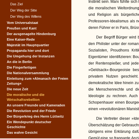
Instinkt sein. Marx fühlte si
Das Ziel
die moralischen Weltordnun
Der Weg der Sitte
und Religion als bürgerlic
Der Weg des Willens
Professoren-Idealismus als n
Vom Universalstaat
deren Führer er in Paris, Brü
Preußen und Kant
Der ausgenagelte Hindenburg
Der Begriff Bürger wird 
Eine Kaiser-Rede
den Philister unter der roma
Majestät im Hauptquartier
Sozialisten, Proudhons Kri
Propaganda hier und dort
Die Umgehung der Instanzen
Eigentümer identifizieren: Bou
An die in Berlin
der Rentenspießer, und jeder
Die Fingerfertigen
»Geldsack«-Bourgeoisie bes
Die Nationalversammlung
privatem Nutzen geschieht
Einleitung zum »Almanach der Freien
demokratische Idee hinein zu 
Zeitung«
Die neue Zeit
die Menschenrechte und die
Die moralische und die
Ideologie zu rechnen. Auch
Wirtschaftsrebellion
Schopenhauer einen Bourgeoi
An unsere Freunde und Kameraden
einen »revolutionären Marxis
Die Revolution und der Friede
Der Bürgerkrieg des Herrn Lüttwitz
Die Vertreter dieser »I
Ein Wendepunkt deutscher
Überschätzung der Gebrauchs
Geschichte
übrigens eine Erklärung daf
Das wahre Gesicht
Gemüt eine so frappante Anzi