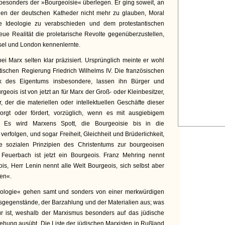
ch besonders der »Bourgeoisie« überlegen. Er ging soweit, an
gen der deutschen Katheder nicht mehr zu glauben, Moral
he Ideologie zu verabschieden und dem protestantischen
eue Realität die proletarische Revolte gegenüberzustellen,
ssel und London kennenlernte.
bei Marx selten klar präzisiert. Ursprünglich meinte er wohl
ntischen Regierung Friedrich Wilhelms IV. Die französischen
tik des Eigentums insbesondere, lassen ihn Bürger und
rgeois ist von jetzt an für Marx der Groß- oder Kleinbesitzer,
, der die materiellen oder intellektuellen Geschäfte dieser
orgt oder fördert, vorzüglich, wenn es mit ausgiebigem
. Es wird Marxens Spott, die Bourgeoisie bis in die
verfolgen, und sogar Freiheit, Gleichheit und Brüderlichkeit,
 sozialen Prinzipien des Christentums zur bourgeoisen
 Feuerbach ist jetzt ein Bourgeois. Franz Mehring nennt
s, Herr Lenin nennt alle Welt Bourgeois, sich selbst aber
ten«.
deologie« gehen samt und sonders von einer merkwürdigen
gegenstände, der Barzahlung und der Materialien aus; was
ür ist, weshalb der Marxismus besonders auf das jüdische
ehung ausübt. Die Liste der jüdischen Marxisten in Rußland