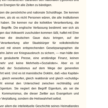
g von moralischen Garantien den nationalen Egoismus und
en Energien für alle Zeiten zu bändigen.
zen die persönliche und nationale Schuldfrage. Sie kennen
onen, als ob es nicht Personen wären, die alle Institutionen
 haben. Sie kennen nur die kollektive Verantwortung, die
 Begriffe. Die englische Verfassung bestimmt: wer sich als
en das Volkswohl zuschulden kommen läßt, haftet mit Ehre
man die deutschen Gaue dazu bringen, auf der
erantwortung aller Staatsbürger für volksfeindliche
 und mit einem entsprechenden Gesetzparagraphen die
zehn Jahre vor Kriegsausbruch zu sichern, — man hätte den
ine gesäuberte Presse, eine anständige Finanz, keinen
mehr und keine Mehrheits-»Sozialisten«. Aber es ist
in, daß der Sozialismus auf dem Wege der generellen
t wird. Und es ist marxistische Doktrin, daß »das Kapital«
h, gleich verworfen, gleich reaktionär und gleich »schuldig«
icht einmal den Unterschied zwischen rechtmäßig und
gentum. Sie negiert den Begriff Eigentum, als sei die
en Kommunismus, die dieser Zwitter aus Evangelium und
ie Verplattung, sondern die Heilswahrheit selbst.
or allem die intellektuelle Geschichte seines Heimatlandes