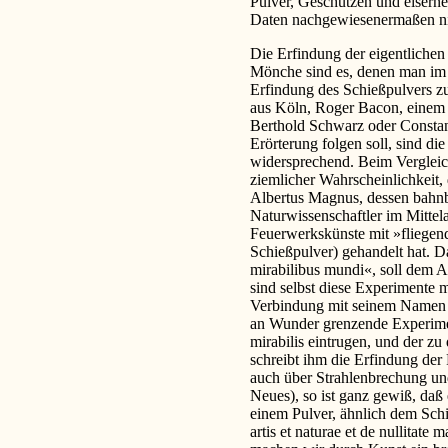
Pulver, Geschützen und eiserne
Daten nachgewiesenermaßen nic
Die Erfindung der eigentlichen 
Mönche sind es, denen man im M
Erfindung des Schießpulvers z
aus Köln, Roger Bacon, einem F
Berthold Schwarz oder Constan
Erörterung folgen soll, sind die
widersprechend. Beim Vergleich
ziemlicher Wahrscheinlichkeit,
Albertus Magnus, dessen bahnb
Naturwissenschaftler im Mittel
Feuerwerkskünste mit »fliegen
Schießpulver) gehandelt hat. D
mirabilibus mundi«, soll dem A
sind selbst diese Experimente m
Verbindung mit seinem Namen e
an Wunder grenzende Experime
mirabilis eintrugen, und der zu
schreibt ihm die Erfindung der
auch über Strahlenbrechung un
Neues), so ist ganz gewiß, daß 
einem Pulver, ähnlich dem Schi
artis et naturae et de nullitat