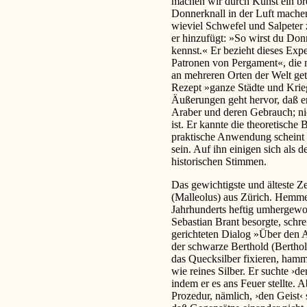
machen wir durch Kunst ein b
Donnerknall in der Luft machen
wieviel Schwefel und Salpeter 
er hinzufügt: »So wirst du Don
kennst.« Er bezieht dieses Ex
Patronen von Pergament«, die m
an mehreren Orten der Welt get
Rezept »ganze Städte und Krie
Äußerungen geht hervor, daß e
Araber und deren Gebrauch; nic
ist. Er kannte die theoretische
praktische Anwendung scheint 
sein. Auf ihn einigen sich als 
historischen Stimmen.
Das gewichtigste und älteste Z
(Malleolus) aus Zürich. Hemmerl
Jahrhunderts heftig umhergewo
Sebastian Brant besorgte, schr
gerichteten Dialog »Über den A
der schwarze Berthold (Berthold
das Quecksilber fixieren, ham
wie reines Silber. Er suchte ›d
indem er es ans Feuer stellte. 
Prozedur, nämlich, ›den Geist‹