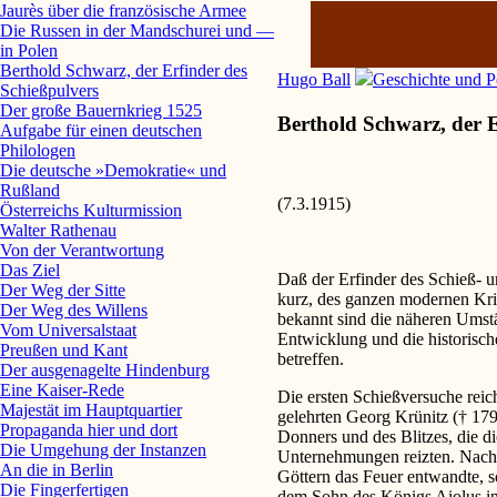
Jaurès über die französische Armee
Die Russen in der Mandschurei und —
in Polen
Berthold Schwarz, der Erfinder des
Hugo Ball
Geschichte und Po
Schießpulvers
Der große Bauernkrieg 1525
Berthold Schwarz, der E
Aufgabe für einen deutschen
Philologen
Die deutsche »Demokratie« und
Rußland
(7.3.1915)
Österreichs Kulturmission
Walter Rathenau
Von der Verantwortung
Das Ziel
Daß der Erfinder des Schieß- u
Der Weg der Sitte
kurz, des ganzen modernen Krie
Der Weg des Willens
bekannt sind die näheren Umstän
Vom Universalstaat
Entwicklung und die historisch
Preußen und Kant
betreffen.
Der ausgenagelte Hindenburg
Eine Kaiser-Rede
Die ersten Schießversuche reic
Majestät im Hauptquartier
gelehrten Georg Krünitz († 179
Propaganda hier und dort
Donners und des Blitzes, die 
Die Umgehung der Instanzen
Unternehmungen reizten. Nach 
An die in Berlin
Göttern das Feuer entwandte,
Die Fingerfertigen
dem Sohn des Königs Aiolus in 