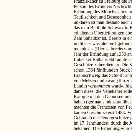
Franziskaner zu Freiburg die 
Person des Erfinders Nachricht 
Erfindung des Mönchs jahrzehn
Teuflischkeit und Besessenhei
unklaren ist man deshalb auch
das man Berthold Schwarz in Fr
erhaltenen Überlieferungen abe
Zahl unhaltbar ist. Bereits in
in dit jaer was aldererst gefon
muenink.« (Hier ist bereits v
Jahr der Erfindung auf 1350 an
Lübecker Rathaus abbrannte »du
Geschütze zubereiteten«. Die S
schon 1364 fünfhundert Stück 
Braunschweig das Schloß Einbe
von Meißen und zwang ihn zum 
Landin
vernommen
ward«, fügt
dann diese: die Venetianer so
Kampfe mit den Genuesen um d
haben (germanis ministrantibu
machten die Franzosen von Fe
kamen Geschütze erst 1484. Vo
Gebrauch der Feuergeschütze g
im 17. Jahrhundert, durch die 
bekamen. Die Erfindung wurde 