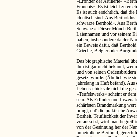
»Erfinder der Artillerie« »Berth
Francois«. Es ist leicht zu er
Es ist auch ersichtlich, daß d
identisch sind. Aus Bertholdu
schwarze Berthold«. Aus Berth
Schwarz«. Dieser Mönch Berth
Laiennamen und vor seinem Ein
haben, insbesondere da der Nam
ein Beweis dafür, daß Berthold
Grieche, Belgier oder Burgund
Das biographische Material übe
ihm ist gar nicht bekannt, wenn
und von seinen Ordensbrüdern 
gesetzt wurde. (Ähnlich wie s
jahrelang in Haft befand). Aus
Lebensschicksale nicht die ges
»Teufelswerks« scheint er dem 
sein. Als Erfinder und Inszena
schärfsten Brandmarkung wert 
bringt, daß die praktische An
Bosheit, Teuflischkeit der Inv
voraussetzt, wird man begreifl
von der Gesinnung her der Name
unheimliche Berthold, gerechtfe