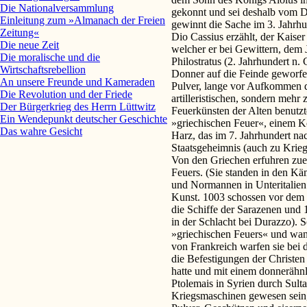
Die Nationalversammlung
gekonnt und sei deshalb vom D
Einleitung zum »Almanach der Freien
gewinnt die Sache im 3. Jahrh
Zeitung«
Dio Cassius erzählt, der Kaise
Die neue Zeit
welcher er bei Gewittern, dem 
Die moralische und die
Philostratus (2. Jahrhundert n. 
Wirtschaftsrebellion
Donner auf die Feinde geworfen
An unsere Freunde und Kameraden
Pulver, lange vor Aufkommen der
Die Revolution und der Friede
artilleristischen, sondern meh
Der Bürgerkrieg des Herrn Lüttwitz
Feuerkünsten der Alten benutzt
Ein Wendepunkt deutscher Geschichte
»griechischen Feuer«, einem 
Das wahre Gesicht
Harz, das im 7. Jahrhundert n
Staatsgeheimnis (auch zu Kri
Von den Griechen erfuhren zuer
Feuers. (Sie standen in den Kä
und Normannen in Unteritalien 
Kunst. 1003 schossen vor dem b
die Schiffe der Sarazenen un
in der Schlacht bei Durazzo). 
»griechischen Feuers« und wan
von Frankreich warfen sie bei 
die Befestigungen der Christen
hatte und mit einem donnerähn
Ptolemais in Syrien durch Sult
Kriegsmaschinen gewesen sein,