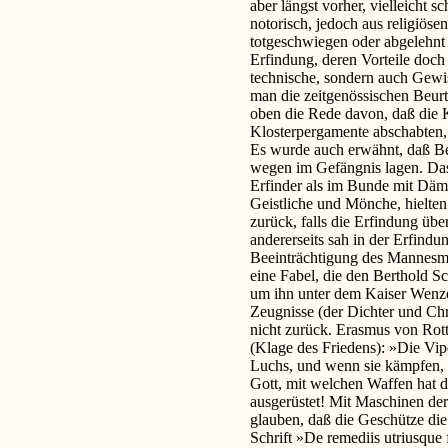
aber längst vorher, vielleicht s
notorisch, jedoch aus religiös
totgeschwiegen oder abgelehn
Erfindung, deren Vorteile doch 
technische, sondern auch Gewi
man die zeitgenössischen Beurte
oben die Rede davon, daß die 
Klosterpergamente abschabten,
Es wurde auch erwähnt, daß Be
wegen im Gefängnis lagen. Das 
Erfinder als im Bunde mit Däm
Geistliche und Mönche, hielten
zurück, falls die Erfindung übe
andererseits sah in der Erfindu
Beeinträchtigung des Mannesmu
eine Fabel, die den Berthold Sc
um ihn unter dem Kaiser Wenzel
Zeugnisse (der Dichter und Ch
nicht zurück. Erasmus von Rott
(Klage des Friedens): »Die Vipe
Luchs, und wenn sie kämpfen, k
Gott, mit welchen Waffen hat 
ausgerüstet! Mit Maschinen de
glauben, daß die Geschütze die
Schrift »De remediis utriusque 