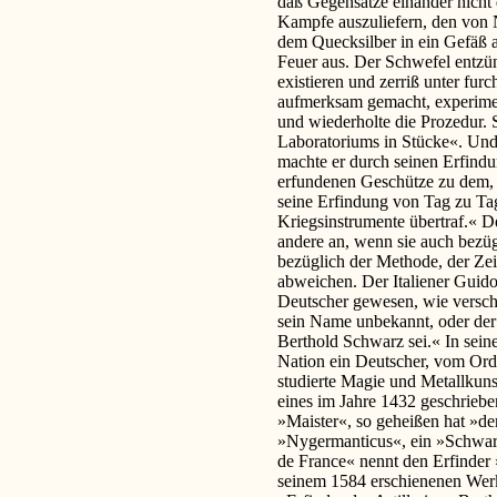
daß Gegensätze einander nicht 
Kampfe auszuliefern, den von N
dem Quecksilber in ein Gefäß 
Feuer aus. Der Schwefel entzün
existieren und zerriß unter fur
aufmerksam gemacht, experiment
und wiederholte die Prozedur. 
Laboratoriums in Stücke«. Und
machte er durch seinen Erfindu
erfundenen Geschütze zu dem, 
seine Erfindung von Tag zu Tag 
Kriegsinstrumente übertraf.« D
andere an, wenn sie auch bezü
bezüglich der Methode, der Zei
abweichen. Der Italiener Guido 
Deutscher gewesen, wie verschi
sein Name unbekannt, oder der
Berthold Schwarz sei.« In sei
Nation ein Deutscher, vom Ord
studierte Magie und Metallkuns
eines im Jahre 1432 geschrieb
»Maister«, so geheißen hat »de
»Nygermanticus«, ein »Schwarzk
de France« nennt den Erfinder
seinem 1584 erschienenen Werke