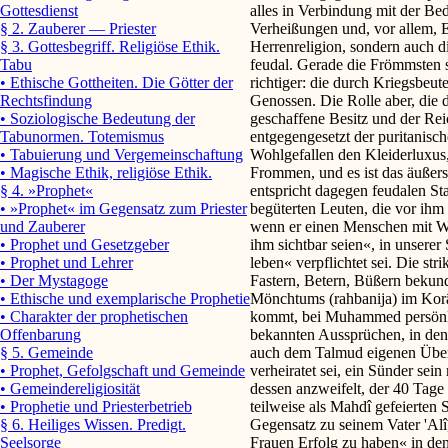
alles in Verbindung mit der B
Gottesdienst
Verheißungen und, vor allem, E
§ 2. Zauberer — Priester
Herrenreligion, sondern auch di
§ 3. Gottesbegriff. Religiöse Ethik.
feudal. Gerade die Frömmsten 
Tabu
richtiger: die durch Kriegsbeut
• Ethische Gottheiten. Die Götter der
Genossen. Die Rolle aber, die 
Rechtsfindung
geschaffene Besitz und der Reic
• Soziologische Bedeutung der
entgegengesetzt der puritanisch
Tabunormen. Totemismus
Wohlgefallen den Kleiderluxus,
• Tabuierung und Vergemeinschaftung
Frommen, und es ist das äußerst
• Magische Ethik, religiöse Ethik.
entspricht dagegen feudalen S
§ 4. »Prophet«
begüterten Leuten, die vor ihm 
• »Prophet« im Gegensatz zum Priester
wenn er einen Menschen mit Wo
und Zauberer
ihm sichtbar seien«, in unsere
• Prophet und Gesetzgeber
leben« verpflichtet sei. Die st
• Prophet und Lehrer
Fastern, Betern, Büßern bekun
• Der Mystagoge
Mönchtums (rahbanija) im Korâ
• Ethische und exemplarische Prophetie
kommt, bei Muhammed persönli
• Charakter der prophetischen
bekannten Aussprüchen, in denen
Offenbarung
auch dem Talmud eigenen Überz
§ 5. Gemeinde
verheiratet sei, ein Sünder se
• Prophet, Gefolgschaft und Gemeinde
dessen anzweifelt, der 40 Tage
• Gemeindereligiosität
teilweise als Mahdî gefeierten 
• Prophetie und Priesterbetrieb
Gegensatz zu seinem Vater 'Al
§ 6. Heiliges Wissen. Predigt.
Frauen Erfolg zu haben« in den
Seelsorge