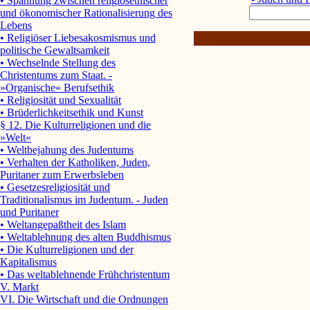
• Spannung zwischen religiösethischer
und ökonomischer Rationalisierung des
Lebens
• Religiöser Liebesakosmismus und
politische Gewaltsamkeit
• Wechselnde Stellung des
Christentums zum Staat. -
»Organische« Berufsethik
• Religiosität und Sexualität
• Brüderlichkeitsethik und Kunst
§ 12. Die Kulturreligionen und die
»Welt«
• Weltbejahung des Judentums
• Verhalten der Katholiken, Juden,
Puritaner zum Erwerbsleben
• Gesetzesreligiosität und
Traditionalismus im Judentum. - Juden
und Puritaner
• Weltangepaßtheit des Islam
• Weltablehnung des alten Buddhismus
• Die Kulturreligionen und der
Kapitalismus
• Das weltablehnende Frühchristentum
V. Markt
VI. Die Wirtschaft und die Ordnungen