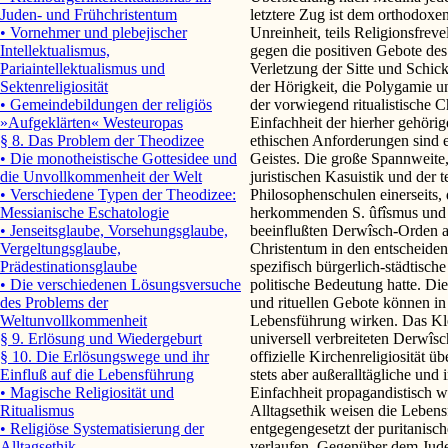
letztere Zug ist dem orthodoxen
Juden- und Frühchristentum
Unreinheit, teils Religionsfreve
• Vornehmer und plebejischer
gegen die positiven Gebote des
Intellektualismus,
Verletzung der Sitte und Schick
Pariaintellektualismus und
der Hörigkeit, die Polygamie u
Sektenreligiosität
der vorwiegend ritualistische C
• Gemeindebildungen der religiös
Einfachheit der hierher gehöri
»Aufgeklärten« Westeuropas
ethischen Anforderungen sind e
§ 8. Das Problem der Theodizee
Geistes. Die große Spannweite,
• Die monotheistische Gottesidee und
juristischen Kasuistik und der te
die Unvollkommenheit der Welt
Philosophenschulen einerseits,
• Verschiedene Typen der Theodizee:
herkommenden S. ûfîsmus und d
Messianische Eschatologie
beeinflußten Derwîsch-Orden a
• Jenseitsglaube, Vorsehungsglaube,
Christentum in den entscheide
Vergeltungsglaube,
spezifisch bürgerlich-städtisch
Prädestinationsglaube
politische Bedeutung hatte. Die
• Die verschiedenen Lösungsversuche
und rituellen Gebote können in
des Problems der
Lebensführung wirken. Das Klei
Weltunvollkommenheit
universell verbreiteten Derwîsc
§ 9. Erlösung und Wiedergeburt
offizielle Kirchenreligiosität üb
§ 10. Die Erlösungswege und ihr
stets aber außeralltägliche und 
Einfluß auf die Lebensführung
Einfachheit propagandistisch wi
• Magische Religiosität und
Alltagsethik weisen die Leben
Ritualismus
entgegengesetzt der puritanisc
• Religiöse Systematisierung der
verlaufen. Gegenüber dem Jude
Alltagsethik