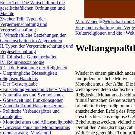
Erster Teil: Die Wirtschaft und die
gesellschaftlichen Ordnungen und
Mächte
Zweiter Teil: Typen der
Max Weber
Wirtschaft und G
Vergemeinschaftung und
Vergemeinschaftung und Verge
Vergesellschaftung
Kulturreligionen und die »Welt
I. Wirtschaftliche Beziehungen der
Gemeinschaften im Allgemeinen
Weltangepaßth
II. Typen der Vergemeinschaftung und
Vergesellschaftung
III. Ethnische Gemeinschaften
IV. Religionssoziologie
§ 1. Die Entstehung der Religionen
Wieder in einem gänzlich ander
• Ursprüngliche Diesseitigkeit
und judenchristliche Motive sta
religiösen Handelns
Monotheismus: der
Islâm
. Die
• Der Geisterglaube
weltabgewendeten städtischen P
• Entstehung »übersinnlicher« Mächte
Religiosität Muhammeds schlug
• Naturalismus und Symbolismus
frühislâmitischen Gemeinschaft 
• Götterwelt und Funktionsgötter
orientierte Kriegerreligion um.
• Ahnenkult und Hauspriestertum
entscheidenden Erfolg des Pro
• Politische Verbandsgötter und
Geschlechter. Das religiöse Gebo
Lokalgötter
Bekehrungszwecken, vielmehr: 
• Monotheismus und Alltagsreligiosität
Demut den Zins (dschizja) zahle
• Universalismus und Monotheismus
Welt Erste gegenüber Tributpfli
• Gotteszwang, Magie und