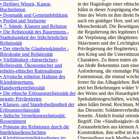
in der Hagiologie einer ethisch
• Heiliges Wissen, Kanon,
Islâm in dieser Ausprägung ebe
Buchreligion
Sinn des Worts ist ihm direkt f
• Dogmatik und Gemeindebildung
auch ein gnädiger Herr, und se
• Predigt und Seelsorge
Menschenkraft. Die Beseitigung
§ 7. Stände, Klassen und Religion
die Regulierung des legitimen 
• Die Religiosität des Bauerntums -
die Verpönung aller illegitime
Stadtsässigkeit der frühchristlichen
Sklavinnen und der Leichtigkei
Religiosität
Privilegierung der Begüterten
• Der ritterliche Glaubenskämpfer -
den Krieg und die Unterstützu
Bürokratie und Religiosität
Charakters. Zu ihnen traten als
• Vielfältigkeit »bürgerlicher«
das bloße Bekenntnis zum eine
Religiosität. Ökonomischer und
Anforderung, die einmalige Pil
religiös-ethischer Rationalismus
Fastenmonat, die einmal wöchen
• Atypische religiöse Haltung des
ferner für das Alltagsleben: B
Kleinbürgertums.
jetzt bei Bekehrungen wilder V
Handwerkerreligiosität
des Weins und des Hasardspiels
• Die ethische Erlösungsreligiosität der
Spekulationsgeschäften, wichti
negativ Privilegierten
alten Islâm fremd. Reichtum, M
• Klassen- und Standesbedingtheit der
das Diesseits: Soldatenverheißu
Erlösungsreligiosität
Jenseits. Ähnlich feudal orient
• Jüdische Vergeltungsreligiosität.
Begriff. Die »Sündlosigkeit« d
Ressentiment
Zornausbrüchen aus kleinem An
• Prägung der Religionen durch die
Konstruktion, ihm selbst im Ko
Intellektuellenschichten
Übersiedlung nach Medîna jede
• Kleinbürgerintellektualismus im