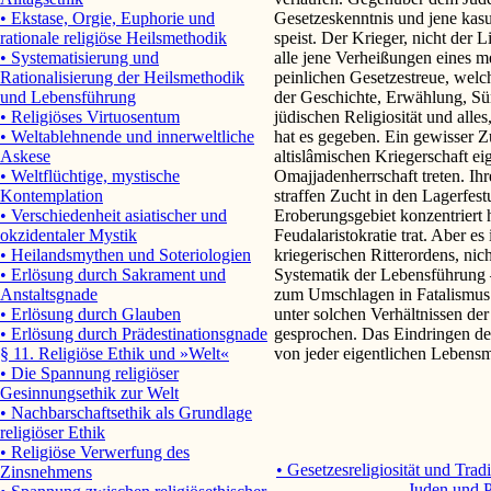
Gesetzeskenntnis und jene kas
• Ekstase, Orgie, Euphorie und
speist. Der Krieger, nicht der Li
rationale religiöse Heilsmethodik
alle jene Verheißungen eines m
• Systematisierung und
peinlichen Gesetzestreue, wel
Rationalisierung der Heilsmethodik
der Geschichte, Erwählung, Sü
und Lebensführung
jüdischen Religiosität und alle
• Religiöses Virtuosentum
hat es gegeben. Ein gewisser Z
• Weltablehnende und innerweltliche
altislâmischen Kriegerschaft e
Askese
Omajjadenherrschaft treten. Ihr
• Weltflüchtige, mystische
straffen Zucht in den Lagerfes
Kontemplation
Eroberungsgebiet konzentriert h
• Verschiedenheit asiatischer und
Feudalaristokratie trat. Aber es
okzidentaler Mystik
kriegerischen Ritterordens, nic
• Heilandsmythen und Soteriologien
Systematik der Lebensführung –
• Erlösung durch Sakrament und
zum Umschlagen in Fatalismus 
Anstaltsgnade
unter solchen Verhältnissen de
• Erlösung durch Glauben
gesprochen. Das Eindringen des
• Erlösung durch Prädestinationsgnade
von jeder eigentlichen Lebensm
§ 11. Religiöse Ethik und »Welt«
• Die Spannung religiöser
Gesinnungsethik zur Welt
• Nachbarschaftsethik als Grundlage
religiöser Ethik
• Religiöse Verwerfung des
• Gesetzesreligiosität und Tra
Zinsnehmens
- Juden und P