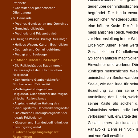
Zukunftschancen zu gefähr
Prophetie
gegenüber der hinduistischen 
• Charakter der prophetischen
Offenbarung
begründet. Der Hindu erwarte
§ 5. Gemeinde
persönlichen Wiedergeburtsc
• Prophet, Gefolgschaft und Gemeinde
eine höhere Kaste. Der Jud
• Gemeindereligiosität
messianischen Reich, welche
• Prophetie und Priesterbetrieb
zur Herrenstellung in der Wel
§ 6. Heiliges Wissen. Predigt. Seelsorge
• Heiliges Wissen, Kanon, Buchreligion
Erde vom Juden leihen werde
• Dogmatik und Gemeindebildung
Gestalt kleinen Pfandleihw
• Predigt und Seelsorge
typischen antiken machtvolle
§ 7. Stände, Klassen und Religion
Einwohner unterworfener Dörf
• Die Religiosität des Bauerntums -
Stadtsässigkeit der frühchristlichen
künftiges menschliches Wes
Religiosität
animistischen Seelenwanderun
• Der ritterliche Glaubenskämpfer -
Seele, wie der Jude für sein
Bürokratie und Religiosität
• Vielfältigkeit »bürgerlicher«
Beziehung zu ihm seine »i
Religiosität. Ökonomischer und religiös-
Vorstellung des Hindu, welc
ethischer Rationalismus
seiner Kaste als solcher 
• Atypische religiöse Haltung des
Kleinbürgertums. Handwerkerreligiosität
Zukunftslos seiner individ
• Die ethische Erlösungsreligiosität der
verbessern will, erwartete d
negativ Privilegierten
• Klassen- und Standesbedingtheit der
Gestalt eines Umsturzes 
Erlösungsreligiosität
Pariavolks. Denn sein Volk i
• Jüdische Vergeltungsreligiosität.
und von Gott erwählte.
Ressentiment