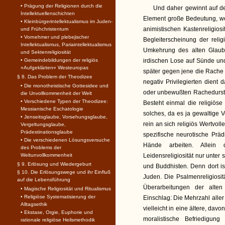
• Prägung der Religionen durch die
Und daher gewinnt auf de
Intellektuellenschichten
Element große Bedeutung, we
• Kleinbürgerintellektualismus im Juden-
animistischen Kastenreligiosi
und Frühchristentum
• Vornehmer und plebejischer
Begleiterscheinung der religi
Intellektualismus, Pariaintellektualismus
Umkehrung des alten Glaube
und Sektenreligiosität
• Gemeindebildungen der religiös
irdischen Lose auf Sünde und 
»Aufgeklärten« Westeuropas
später gegen jene die Rache 
§ 8. Das Problem der Theodizee
negativ Privilegierten dient
• Die monotheistische Gottesidee und
oder unbewußten Rachedurstes
die Unvollkommenheit der Welt
• Verschiedene Typen der Theodizee:
Besteht einmal die religiös
Messianische Eschatologie
solches, da es ja gewaltige 
• Jenseitsglaube, Vorsehungsglaube,
rein an sich religiös Wertvo
Vergeltungsglaube,
Prädestinationsglaube
spezifische neurotische Präd
• Die verschiedenen Lösungsversuche
Hände arbeiten. Allein d
des Problems der
Weltunvollkommenheit
Leidensreligiosität nur unter
§ 9. Erlösung und Wiedergeburt
und Buddhisten. Denn dort is
§ 10. Die Erlösungswege und ihr Einfluß
Juden. Die Psalmenreligiositä
auf die Lebensführung
Überarbeitungen der alten 
• Magische Religiosität und Ritualismus
• Religiöse Systematisierung der
Einschlag: Die Mehrzahl aller
Alltagsethik
vielleicht in eine ältere, da
• Ekstase, Orgie, Euphorie und
moralistische Befriedigun
rationale religiöse Heilsmethodik