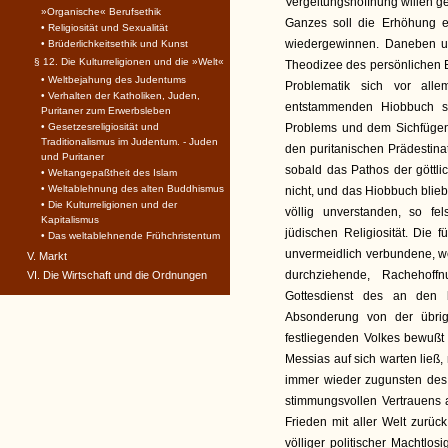
Vergeltungshoffnung willen geü
»Organische« Berufsethik
Ganzes soll die Erhöhung e
• Religiosität und Sexualität
wiedergewinnen. Daneben und
• Brüderlichkeitsethik und Kunst
§ 12. Die Kulturreligionen und die »Welt«
Theodizee des persönlichen Ei
• Weltbejahung des Judentums
Problematik sich vor all
• Verhalten der Katholiken, Juden,
entstammenden Hiobbuch sp
Puritaner zum Erwerbsleben
• Gesetzesreligiosität und
Problems und dem Sichfügen 
Traditionalismus im Judentum. - Juden
den puritanischen Prädestina
und Puritaner
sobald das Pathos der göttli
• Weltangepaßtheit des Islam
• Weltablehnung des alten Buddhismus
nicht, und das Hiobbuch blie
• Die Kulturreligionen und der
völlig unverstanden, so fe
Kapitalismus
jüdischen Religiosität. Di
• Das weltablehnende Frühchristentum
unvermeidlich verbundene, wei
V. Markt
durchziehende, Rachehoff
VI. Die Wirtschaft und die Ordnungen
Gottesdienst des an den b
Absonderung von der übrig
festliegenden Volkes bewußt
Messias auf sich warten ließ, 
immer wieder zugunsten des W
stimmungsvollen Vertrauens a
Frieden mit aller Welt zurüc
völliger politischer Machtlos