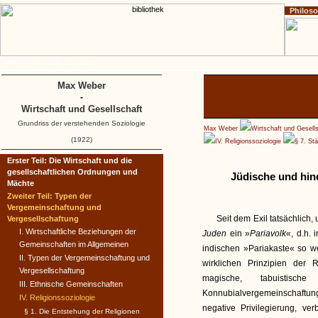
Philos
Home
Impressum
Copyright
Max Weber
-
Wirtschaft und Gesellschaft
Grundriss der verstehenden Soziologie
Max Weber
Wirtschaft und Gesell
(1922)
IV. Religionssoziologie
§ 7. St
Erster Teil: Die Wirtschaft und die
gesellschaftlichen Ordnungen und
Jüdische und hind
Mächte
Zweiter Teil: Typen der
Vergemeinschaftung und
Seit dem Exil tatsächlich,
Vergesellschaftung
I. Wirtschaftliche Beziehungen der
Juden
ein »
Pariavolk
«, d.h. 
Gemeinschaften im Allgemeinen
indischen »Pariakaste« so wen
II. Typen der Vergemeinschaftung und
wirklichen Prinzipien der 
Vergesellschaftung
magische, tabuistis
III. Ethnische Gemeinschaften
Konnubialvergemeinschaftu
IV. Religionssoziologie
negative Privilegierung, v
§ 1. Die Entstehung der Religionen