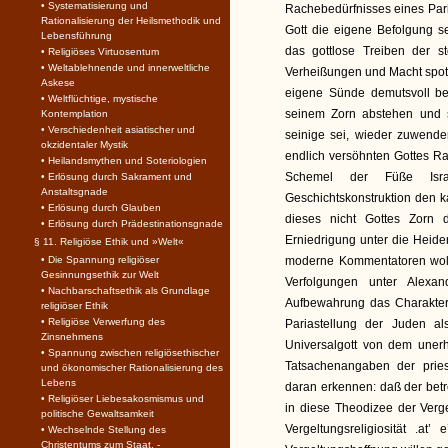
• Systematisierung und
Rachebedürfnisses eines Pari
Rationalisierung der Heilsmethodik und
Gott die eigene Befolgung 
Lebensführung
das gottlose Treiben der s
• Religiöses Virtuosentum
• Weltablehnende und innerweltliche
Verheißungen und Macht spott
Askese
eigene Sünde demutsvoll be
• Weltflüchtige, mystische
seinem Zorn abstehen und s
Kontemplation
• Verschiedenheit asiatischer und
seinige sei, wieder zuwende
okzidentaler Mystik
endlich versöhnten Gottes R
• Heilandsmythen und Soteriologien
Schemel der Füße Isra
• Erlösung durch Sakrament und
Anstaltsgnade
Geschichtskonstruktion den 
• Erlösung durch Glauben
dieses nicht Gottes Zorn
• Erlösung durch Prädestinationsgnade
Erniedrigung unter die Heide
§ 11. Religiöse Ethik und »Welt«
• Die Spannung religiöser
moderne Kommentatoren woll
Gesinnungsethik zur Welt
Verfolgungen unter Alexa
• Nachbarschaftsethik als Grundlage
Aufbewahrung das Charakteri
religiöser Ethik
• Religiöse Verwerfung des
Pariastellung der Juden als
Zinsnehmens
Universalgott von dem uner
• Spannung zwischen religiösethischer
Tatsachenangaben der pries
und ökonomischer Rationalisierung des
Lebens
daran erkennen: daß der bet
• Religiöser Liebesakosmismus und
in diese Theodizee der Verge
politische Gewaltsamkeit
Vergeltungsreligiosität .at
• Wechselnde Stellung des
Christentums zum Staat. -