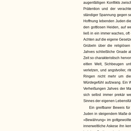
augenfälligen Konflikts zwi
Prätention und der veracht
ständiger Spannung gegen sei
Hoffnung lebenden Juden die 
den gottlosen Heiden, auf 
ließ in ein immer waches, oft 
Achten auf die eigene Gesetze
Grübeln über die religiösen
Jahves schließliche Gnade a
Zeit so charakteristisch herv
eitlen Welt, Sichbeugen un
verletzen, und angstvoller, ri
Ringen nicht mehr um die
Würdegefühl aufzwang. Ein Wü
Verheißungen Jahves der Maß
sich selbst immer prekär w
Sinnes der eigenen Lebensfü
Ein greifbarer Beweis für
Juden in steigendem Maße de
»Bewährung« im gottgewollte
innerweltliche Askese ihn ke