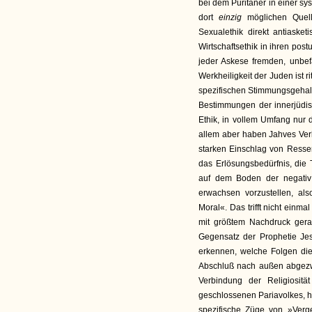
bei dem Puritaner in einer s
dort
einzig
möglichen Quell
Sexualethik direkt antiasket
Wirtschaftsethik in ihren postu
jeder Askese fremden, unbe
Werkheiligkeit der Juden ist r
spezifischen Stimmungsgehalt 
Bestimmungen der innerjüdisch
Ethik, in vollem Umfang nur
allem aber haben Jahves Ver
starken Einschlag von Ressen
das Erlösungsbedürfnis, die 
auf dem Boden der negativ 
erwachsen vorzustellen, als
Moral«. Das trifft nicht einm
mit größtem Nachdruck gera
Gegensatz der Prophetie J
erkennen, welche Folgen die
Abschluß nach außen abgezwe
Verbindung der Religiositä
geschlossenen Pariavolkes, h
spezifische Züge von »Verg