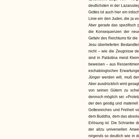
deutlichsten in der Lazarusl
Gottes ist auch hier ein irdis
Linie ein den Juden, die ja v
Aber gerade das spezifisch 
die Konsequenzen der neue
Gefahr des Reichtums für die
Jesu überlieferten Bestandteil
nicht – wie die Zeugnisse de
sind in Palästina meist Kl
beweisen – aus Ressentiment 
eschatologischen Erwartungen
Jünger
werden will, muß der
Aber ausdrücklich wird gesagt
von seinen Gütern zu schei
dennoch möglich sei. »Prolet
der den geistig und materiel
Gottesreiches und Freiheit 
dem Buddha, dem das absolut
Erlösung ist. Die Schranke 
der allzu universellen An
nirgends so deutlich wie in