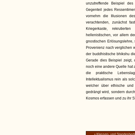
unzutreffende Beispiel de
Gegenteil jedes Ressentimen
vornehm die Illusionen de
verachtenden, zunächst fas
Kriegerkaste, rekrutierte
hellenistischen, vor allem 
gnostischen Erlösungslehre, 
Provenienz nach verglichen w
der buddhistische bhikshu di
Gerade dies Beispiel zeigt, 
noch eine andere Quelle hat a
die praktische Lebensl
Intellektualismus rein als so
welcher über ethische und 
gedrängt wird, sondern durch
Kosmos erfassen und zu ihr 
• Klassen- und Standesbedin