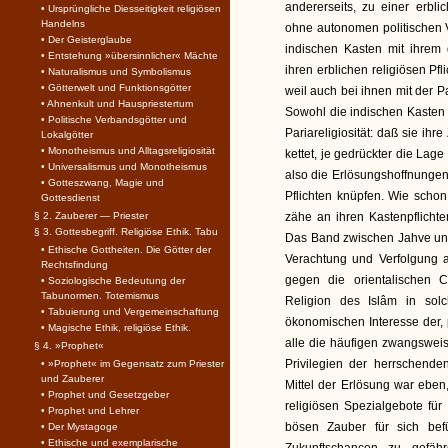
andererseits, zu einer erb
• Ursprüngliche Diesseitigkeit religiösen
Handelns
ohne autonomen politischen Ve
• Der Geisterglaube
indischen Kasten mit ihrem
• Entstehung »übersinnlicher« Mächte
ihren erblichen religiösen Pf
• Naturalismus und Symbolismus
• Götterwelt und Funktionsgötter
weil auch bei ihnen mit der P
• Ahnenkult und Hauspriestertum
Sowohl die indischen Kasten 
• Politische Verbandsgötter und
Pariareligiosität: daß sie ih
Lokalgötter
• Monotheismus und Alltagsreligiosität
kettet, je gedrückter die Lage
• Universalismus und Monotheismus
also die Erlösungshoffnungen 
• Gotteszwang, Magie und
Pflichten knüpfen. Wie scho
Gottesdienst
§ 2. Zauberer — Priester
zähe an ihren Kastenpflicht
§ 3. Gottesbegriff. Religiöse Ethik. Tabu
Das Band zwischen Jahve und
• Ethische Gottheiten. Die Götter der
Verachtung und Verfolgung a
Rechtsfindung
gegen die orientalischen C
• Soziologische Bedeutung der
Tabunormen. Totemismus
Religion des Islâm in sol
• Tabuierung und Vergemeinschaftung
ökonomischen Interesse der, p
• Magische Ethik, religiöse Ethik.
alle die häufigen zwangswe
§ 4. »Prophet«
Privilegien der herrschende
• »Prophet« im Gegensatz zum Priester
und Zauberer
Mittel der Erlösung war eben,
• Prophet und Gesetzgeber
religiösen Spezialgebote fü
• Prophet und Lehrer
bösen Zauber für sich be
• Der Mystagoge
• Ethische und exemplarische