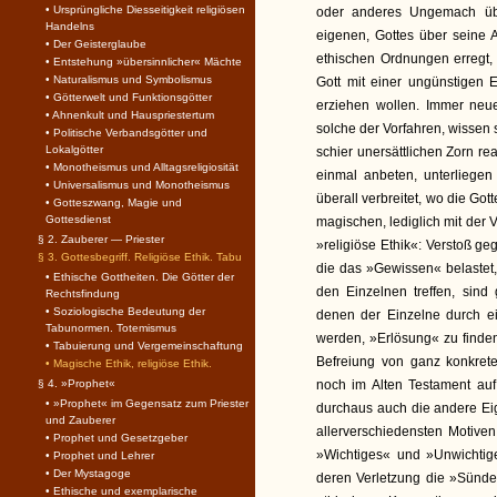
• Ursprüngliche Diesseitigkeit religiösen
oder anderes Ungemach üb
Handelns
eigenen, Gottes über seine 
• Der Geisterglaube
ethischen Ordnungen erregt,
• Entstehung »übersinnlicher« Mächte
• Naturalismus und Symbolismus
Gott mit einer ungünstigen 
• Götterwelt und Funktionsgötter
erziehen wollen. Immer neue
• Ahnenkult und Hauspriestertum
solche der Vorfahren, wissen 
• Politische Verbandsgötter und
Lokalgötter
schier unersättlichen Zorn re
• Monotheismus und Alltagsreligiosität
einmal anbeten, unterliege
• Universalismus und Monotheismus
überall verbreitet, wo die Go
• Gotteszwang, Magie und
Gottesdienst
magischen, lediglich mit der 
§ 2. Zauberer — Priester
»religiöse Ethik«: Verstoß ge
§ 3. Gottesbegriff. Religiöse Ethik. Tabu
die das »Gewissen« belastet
• Ethische Gottheiten. Die Götter der
den Einzelnen treffen, sin
Rechtsfindung
• Soziologische Bedeutung der
denen der Einzelne durch ein
Tabunormen. Totemismus
werden, »Erlösung« zu finden
• Tabuierung und Vergemeinschaftung
Befreiung von ganz konkret
• Magische Ethik, religiöse Ethik.
§ 4. »Prophet«
noch im Alten Testament auf.
• »Prophet« im Gegensatz zum Priester
durchaus auch die andere Eig
und Zauberer
allerverschiedensten Motive
• Prophet und Gesetzgeber
»Wichtiges« und »Unwichtige
• Prophet und Lehrer
• Der Mystagoge
deren Verletzung die »Sünde«
• Ethische und exemplarische