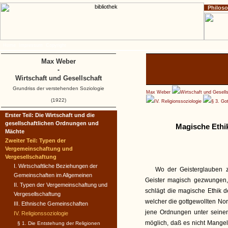
Philos
Home
Impressum
Copyright
Max Weber
-
Wirtschaft und Gesellschaft
Grundriss der verstehenden Soziologie
Max Weber
Wirtschaft und Gesell
(1922)
IV. Religionssoziologie
§ 3. Got
Erster Teil: Die Wirtschaft und die
gesellschaftlichen Ordnungen und
Magische Ethik
Mächte
Zweiter Teil: Typen der
Vergemeinschaftung und
Vergesellschaftung
I. Wirtschaftliche Beziehungen der
Wo der Geisterglauben zu
Gemeinschaften im Allgemeinen
Geister magisch gezwungen, 
II. Typen der Vergemeinschaftung und
schlägt die magische Ethik d
Vergesellschaftung
welcher die gottgewollten Norm
III. Ethnische Gemeinschaften
jene Ordnungen unter seinen
IV. Religionssoziologie
möglich, daß es nicht Mange
§ 1. Die Entstehung der Religionen