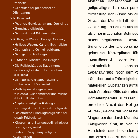
ethischen Konzeptionen e
Prophetie
gottgefälliges Tun sich per
• Charakter der prophetischen
Offenbarung
Auffassung der Sünde als ein
§ 5. Gemeinde
Gewalt der Mensch fällt, der
• Prophet, Gefolgschaft und Gemeinde
Gesinnung und einem aus ihr
• Gemeindereligiosität
als einer irrationalen Sehnsu
• Prophetie und Priesterbetrieb
§ 6. Heiliges Wissen. Predigt. Seelsorge
bloßen beglückenden Besitz
• Heiliges Wissen, Kanon, Buchreligion
Stufenfolge der allerversch
• Dogmatik und Gemeindebildung
gekreuzten Konzeptionen führ
• Predigt und Seelsorge
intermittierend in voller Re
§ 7. Stände, Klassen und Religion
• Die Religiosität des Bauerntums -
kontinuierlich, als kons
Stadtsässigkeit der frühchristlichen
Lebensführung
. Noch dem Vo
Religiosität
»Sünde« und »Frömmigkeit« a
• Der ritterliche Glaubenskämpfer -
Bürokratie und Religiosität
materiellen Substanzen auf
• Vielfältigkeit »bürgerlicher«
nach Art eines Gifts oder ei
Religiosität. Ökonomischer und religiös-
Körpertemperatur auffassen, 
ethischer Rationalismus
• Atypische religiöse Haltung des
erreichte) Macht des Heilig
Kleinbürgertums. Handwerkerreligiosität
»Hitze«, welche der Vogel be
• Die ethische Erlösungsreligiosität der
Magier bei der durch Mortifik
negativ Privilegierten
• Klassen- und Standesbedingtheit der
Fähigkeiten führt, in sich 
Erlösungsreligiosität
Handelnde eine besondere »
• Jüdische Vergeltungsreligiosität.
Ressentiment
und weiter bis zu den spät