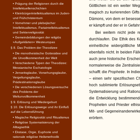
• Prägung der Religionen durch die
Göttlichen ist ein weiter W
Intellektuellenschichten
magisch zu kurierenden Gifts
• Kleinbürgerintellektualismus im Juden-
und Frühchristentum
Dämons, von dem er besessen 
• Vornehmer und plebejischer
er kämpft und der er in Gefahr 
Intellektualismus, Pariaintellektualismus
Bei weitem nicht jede r
und Sektenreligiosität
• Gemeindebildungen der religiös
durchlaufen. Die Ethik des 
»Aufgeklärten« Westeuropas
einheitliche widergöttlich
§ 8. Das Problem der Theodizee
ebenfalls nicht. In beiden Fä
• Die monotheistische Gottesidee und
die Unvollkommenheit der Welt
auch jene historische Erschei
• Verschiedene Typen der Theodizee:
normalerweise die Zentralisi
Messianische Eschatologie
schafft: die
Prophetie
. In Indi
• Jenseitsglaube, Vorsehungsglaube,
Vergeltungsglaube,
– einen sehr spezifischen C
Prädestinationsglaube
hoch sublimierte Erlösungset
• Die verschiedenen Lösungsversuche
Systematisierung und Rationali
des Problems der
Weltunvollkommenheit
die Entwicklung bestimmende
§ 9. Erlösung und Wiedergeburt
Propheten und Priester ethi
§ 10. Die Erlösungswege und ihr Einfluß
Mit- und Gegeneinanderwirke
auf die Lebensführung
• Magische Religiosität und Ritualismus
erörtern.
• Religiöse Systematisierung der
Alltagsethik
• Ekstase, Orgie, Euphorie und
rationale religiöse Heilsmethodik