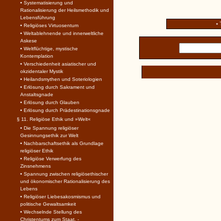
• Systematisierung und
Rationalisierung der Heilsmethodik und
Lebensführung
•
• Religiöses Virtuosentum
• Weltablehnende und innerweltliche
Askese
• Weltflüchtige, mystische
Kontemplation
• Verschiedenheit asiatischer und
okzidentaler Mystik
• Heilandsmythen und Soteriologien
• Erlösung durch Sakrament und
Anstaltsgnade
• Erlösung durch Glauben
• Erlösung durch Prädestinationsgnade
§ 11. Religiöse Ethik und »Welt«
• Die Spannung religiöser
Gesinnungsethik zur Welt
• Nachbarschaftsethik als Grundlage
religiöser Ethik
• Religiöse Verwerfung des
Zinsnehmens
• Spannung zwischen religiösethischer
und ökonomischer Rationalisierung des
Lebens
• Religiöser Liebesakosmismus und
politische Gewaltsamkeit
• Wechselnde Stellung des
Christentums zum Staat. -