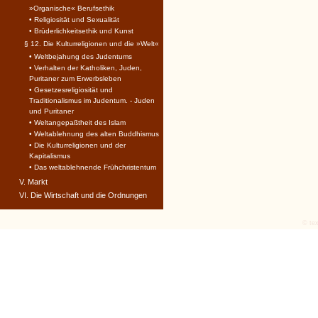
»Organische« Berufsethik
• Religiosität und Sexualität
• Brüderlichkeitsethik und Kunst
§ 12. Die Kulturreligionen und die »Welt«
• Weltbejahung des Judentums
• Verhalten der Katholiken, Juden,
Puritaner zum Erwerbsleben
• Gesetzesreligiosität und
Traditionalismus im Judentum. - Juden
und Puritaner
• Weltangepaßtheit des Islam
• Weltablehnung des alten Buddhismus
• Die Kulturreligionen und der
Kapitalismus
• Das weltablehnende Frühchristentum
V. Markt
VI. Die Wirtschaft und die Ordnungen
© tex