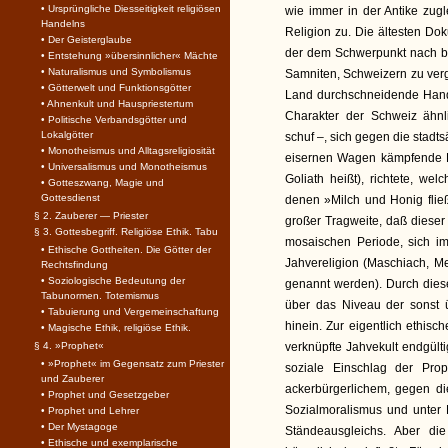
• Ursprüngliche Diesseitigkeit religiösen
wie immer in der Antike zugle
Handelns
Religion zu. Die ältesten D
• Der Geisterglaube
der dem Schwerpunkt nach bä
• Entstehung »übersinnlicher« Mächte
• Naturalismus und Symbolismus
Samniten, Schweizern zu vergl
• Götterwelt und Funktionsgötter
Land durchschneidende Hand
• Ahnenkult und Hauspriestertum
Charakter der Schweiz ähnli
• Politische Verbandsgötter und
Lokalgötter
schuf –, sich gegen die stadt
• Monotheismus und Alltagsreligiosität
eisernen Wagen kämpfende Ri
• Universalismus und Monotheismus
Goliath heißt), richtete, we
• Gotteszwang, Magie und
Gottesdienst
denen »Milch und Honig fließ
§ 2. Zauberer — Priester
großer Tragweite, daß diese
§ 3. Gottesbegriff. Religiöse Ethik. Tabu
mosaischen Periode, sich i
• Ethische Gottheiten. Die Götter der
Jahvereligion (Maschiach, Me
Rechtsfindung
• Soziologische Bedeutung der
genannt werden). Durch dies
Tabunormen. Totemismus
über das Niveau der sonst ü
• Tabuierung und Vergemeinschaftung
hinein. Zur eigentlich ethis
• Magische Ethik, religiöse Ethik.
§ 4. »Prophet«
verknüpfte Jahvekult endgülti
• »Prophet« im Gegensatz zum Priester
soziale Einschlag der Prop
und Zauberer
ackerbürgerlichem, gegen di
• Prophet und Gesetzgeber
Sozialmoralismus und unter
• Prophet und Lehrer
• Der Mystagoge
Ständeausgleichs. Aber die 
• Ethische und exemplarische