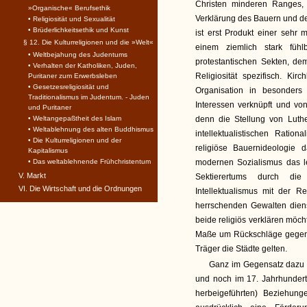
Christen minderen Ranges, j
»Organische« Berufsethik
Verklärung des Bauern und de
• Religiosität und Sexualität
• Brüderlichkeitsethik und Kunst
ist erst Produkt einer sehr
§ 12. Die Kulturreligionen und die »Welt«
einem ziemlich stark fü
• Weltbejahung des Judentums
protestantischen Sekten, de
• Verhalten der Katholiken, Juden,
Religiosität spezifisch. Ki
Puritaner zum Erwerbsleben
• Gesetzesreligiosität und
Organisation in besonders 
Traditionalismus im Judentum. - Juden
Interessen verknüpft und vo
und Puritaner
• Weltangepaßtheit des Islam
denn die Stellung von Luth
• Weltablehnung des alten Buddhismus
intellektualistischen Ratio
• Die Kulturreligionen und der
religiöse Bauernideologi
Kapitalismus
• Das weltablehnende Frühchristentum
modernen Sozialismus das le
V. Markt
Sektierertums durch die 
VI. Die Wirtschaft und die Ordnungen
Intellektualismus mit der R
herrschenden Gewalten dien
beide religiös verklären möcht
Maße um Rückschläge gegen 
Träger die Städte gelten.
Ganz im Gegensatz dazu gi
und noch im 17. Jahrhundert 
herbeigeführten) Beziehun