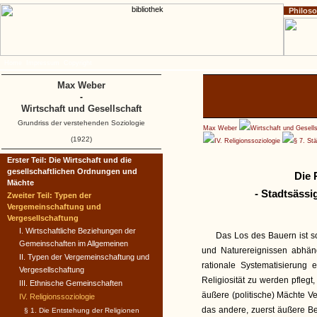
Philos
Home
Impressum
Copyright
Max Weber
-
Wirtschaft und Gesellschaft
Grundriss der verstehenden Soziologie
Max Weber
Wirtschaft und Gesell
(1922)
IV. Religionssoziologie
§ 7. St
Erster Teil: Die Wirtschaft und die
gesellschaftlichen Ordnungen und
Die 
Mächte
- Stadtsässig
Zweiter Teil: Typen der
Vergemeinschaftung und
Vergesellschaftung
I. Wirtschaftliche Beziehungen der
Das Los des Bauern ist s
Gemeinschaften im Allgemeinen
und Naturereignissen abhä
II. Typen der Vergemeinschaftung und
rationale Systematisierung 
Vergesellschaftung
Religiosität zu werden pflegt
III. Ethnische Gemeinschaften
äußere (politische) Mächte V
IV. Religionssoziologie
das andere, zuerst äußere 
§ 1. Die Entstehung der Religionen