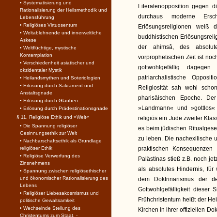
• Systematisierung und
Literatenopposition gegen 
Rationalisierung der Heilsmethodik und
durchaus moderne Ersch
Lebensführung
• Religiöses Virtuosentum
Erlösungsreligionen weiß
• Weltablehnende und innerweltliche
buddhistischen Erlösungsrelig
Askese
der ahimsâ, des absoluten
• Weltflüchtige, mystische
Kontemplation
vorprophetischen Zeit ist noc
• Verschiedenheit asiatischer und
gottwohlgefällig dagegen
okzidentaler Mystik
patriarchalistische Opposi
• Heilandsmythen und Soteriologien
• Erlösung durch Sakrament und
Religiosität sah wohl scho
Anstaltsgnade
pharisäischen Epoche. Der
• Erlösung durch Glauben
»Landmann« und »gottlos« e
• Erlösung durch Prädestinationsgnade
§ 11. Religiöse Ethik und »Welt«
religiös ein Jude zweiter Kla
• Die Spannung religiöser
es beim jüdischen Ritualgeset
Gesinnungsethik zur Welt
zu leben. Die nachexilische 
• Nachbarschaftsethik als Grundlage
religiöser Ethik
praktischen Konsequenzen d
• Religiöse Verwerfung des
Palästinas stieß z.B. noch j
Zinsnehmens
als absolutes Hindernis, fü
• Spannung zwischen religiösethischer
und ökonomischer Rationalisierung des
dem Doktrinarismus der de
Lebens
Gottwohlgefälligkeit diese
• Religiöser Liebesakosmismus und
Frühchristentum heißt der He
politische Gewaltsamkeit
• Wechselnde Stellung des
Kirchen in ihrer offiziellen 
Christentums zum Staat. -