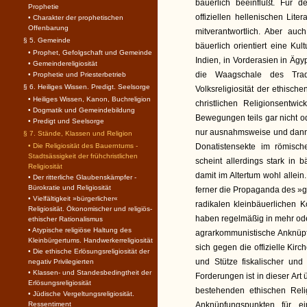
bäuerlich beeinflußt. Für
Prophetie
offiziellen hellenischen Lite
• Charakter der prophetischen
Offenbarung
mitverantwortlich. Aber au
§ 5. Gemeinde
bäuerlich orientiert eine Ku
• Prophet, Gefolgschaft und Gemeinde
Indien, in Vorderasien in Ägy
• Gemeindereligiosität
die Waagschale des Trad
• Prophetie und Priesterbetrieb
§ 6. Heiliges Wissen. Predigt. Seelsorge
Volksreligiosität der ethisch
• Heiliges Wissen, Kanon, Buchreligion
christlichen Religionsentw
• Dogmatik und Gemeindebildung
Bewegungen teils gar nicht od
• Predigt und Seelsorge
nur ausnahmsweise und dann i
§ 7. Stände, Klassen und Religion
• Die Religiosität des Bauerntums -
Donatistensekte im römisch
Stadtsässigkeit der frühchristlichen
scheint allerdings stark in 
Religiosität
damit im Altertum wohl allein
• Der ritterliche Glaubenskämpfer -
Bürokratie und Religiosität
ferner die Propaganda des »g
• Vielfältigkeit »bürgerlicher«
radikalen kleinbäuerlichen 
Religiosität. Ökonomischer und religiös-
haben regelmäßig in mehr ode
ethischer Rationalismus
• Atypische religiöse Haltung des
agrarkommunistische Anknüpf
Kleinbürgertums. Handwerkerreligiosität
sich gegen die offizielle Kir
• Die ethische Erlösungsreligiosität der
und Stütze fiskalischer und
negativ Privilegierten
• Klassen- und Standesbedingtheit der
Forderungen ist in dieser Ar
Erlösungsreligiosität
bestehenden ethischen Relig
• Jüdische Vergeltungsreligiosität.
Ressentiment
Anknüpfungspunkten für ei