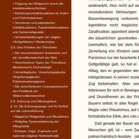
• Prägung der Religionen durch die
anderwärts. Also nicht auf a
Intellektuellenschichten
revolutionären Strömungen 
• Kleinbürgerintellektualismus im Juden-
und Frühchristentum
Bauernbewegung vorkommt. 
• Vornehmer und plebejischer
irgendeine nicht magische 
Intellektualismus, Pariaintellektualismus
Zarathustras appelliert alle
und Sektenreligiosität
• Gemeindebildungen der religiös
der bäuerlichen geordneten 
»Aufgeklärten« Westeuropas
(vermutlich, wie bei dem R
§ 8. Das Problem der Theodizee
Zerreißung von Rindern verk
• Die monotheistische Gottesidee und
Parsismus nur der beackerte 
die Unvollkommenheit der Welt
• Verschiedene Typen der Theodizee:
Gottgefällige galt, so hat 
Messianische Eschatologie
Alltag, den er gegenüber de
• Jenseitsglaube, Vorsehungsglaube,
Vergeltungsglaube,
infolgedessen in seinen sozi
Prädestinationsglaube
Zug beibehalten. Aber sow
• Die verschiedenen Lösungsversuche
Interessen für sich in Bewegu
des Problems der
Weltunvollkommenheit
und Grundherren an der Präs
§ 9. Erlösung und Wiedergeburt
Bauern selbst. In aller Rege
§ 10. Die Erlösungswege und ihr Einfluß
Magie oder Ritualismus, auf 
auf die Lebensführung
formalistische Ethik, des »do 
• Magische Religiosität und Ritualismus
• Religiöse Systematisierung der
Daß gerade der Bauer als
Alltagsethik
Menschen gilt, ist – vom Za
• Ekstase, Orgie, Euphorie und
rationale religiöse Heilsmethodik
patriarchalistisch-feudale 