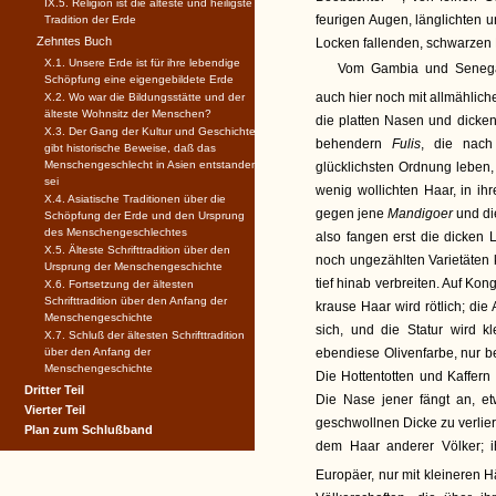
IX.5. Religion ist die älteste und heiligste
feurigen Augen, länglichten u
Tradition der Erde
Zehntes Buch
Locken fallenden, schwarzen H
X.1. Unsere Erde ist für ihre lebendige
Vom Gambia und Senegas
Schöpfung eine eigengebildete Erde
auch hier noch mit allmähli
X.2. Wo war die Bildungsstätte und der
älteste Wohnsitz der Menschen?
die platten Nasen und dicken
X.3. Der Gang der Kultur und Geschichte
behendern
Fulis
, die nach
gibt historische Beweise, daß das
Menschengeschlecht in Asien entstanden
glücklichsten Ordnung leben,
sei
wenig wollichten Haar, in ih
X.4. Asiatische Traditionen über die
gegen jene
Mandigoer
und di
Schöpfung der Erde und den Ursprung
des Menschengeschlechtes
also fangen erst die dicken 
X.5. Älteste Schrifttradition über den
noch ungezählten Varietäten 
Ursprung der Menschengeschichte
tief hinab verbreiten. Auf Kon
X.6. Fortsetzung der ältesten
Schrifttradition über den Anfang der
krause Haar wird rötlich; di
Menschengeschichte
sich, und die Statur wird k
X.7. Schluß der ältesten Schrifttradition
über den Anfang der
ebendiese Olivenfarbe, nur b
Menschengeschichte
Die Hottentotten und Kaffer
Dritter Teil
Die Nase jener fängt an, et
Vierter Teil
geschwollnen Dicke zu verlier
Plan zum Schlußband
dem Haar anderer Völker; i
Europäer, nur mit kleineren