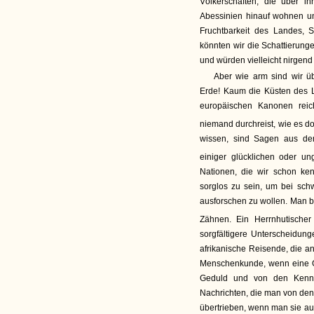
Völkerschaften, die über i
Abessinien hinauf wohnen u
Fruchtbarkeit des Landes, 
könnten wir die Schattierung
und würden vielleicht nirgend
Aber wie arm sind wir ü
Erde! Kaum die Küsten des La
europäischen Kanonen reic
niemand durchreist, wie es d
wissen, sind Sagen aus de
einiger glücklichen oder ung
Nationen, die wir schon ke
sorglos zu sein, um bei sch
ausforschen zu wollen. Man b
Zähnen. Ein Herrnhutischer 
sorgfältigere Unterscheidu
afrikanische Reisende, die an
Menschenkunde, wenn eine G
Geduld und von den Kennt
Nachrichten, die man von den
übertrieben, wenn man sie auf