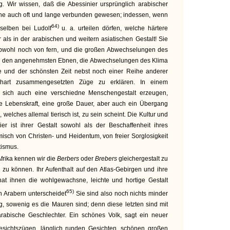
g. Wir wissen, daß die Abessinier ursprünglich arabischer
che auch oft und lange verbunden gewesen; indessen, wenn
64)
selben bei Ludolf
u. a. urteilen dörfen, welche härtere
 als in der arabischen und weitern asiatischen Gestalt! Sie
obwohl noch von fern, und die großen Abwechselungen des
 den angenehmsten Ebnen, die Abwechselungen des Klima
te und der schönsten Zeit nebst noch einer Reihe anderer
hart zusammengesetzten Züge zu erklären. In einem
e sich auch eine verschiedne Menschengestalt erzeugen,
che Lebenskraft, eine große Dauer, aber auch ein Übergang
welches allemal tierisch ist, zu sein scheint. Die Kultur und
er ist ihrer Gestalt sowohl als der Beschaffenheit ihres
sch von Christen- und Heidentum, von freier Sorglosigkeit
ismus.
Afrika kennen wir die
Berbers
oder
Brebers
gleichergestalt zu
 zu können. Ihr Aufenthalt auf den Atlas-Gebirgen und ihre
at ihnen die wohlgewachsne, leichte und hortige Gestalt
65)
n Arabern unterscheidet
Sie sind also noch nichts minder
g, sowenig es die Mauren sind; denn diese letzten sind mit
rabische Geschlechter. Ein schönes Volk, sagt ein neuer
esichtszügen, länglich runden Gesichten, schönen großen