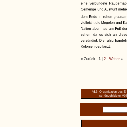
eine verbündete Räubernati
Gemenge und Auswurf mehrer
dem Ende in rohen grausam
vielleicht die Mogolen und 
Nation aber mag am Fuß der 
sehen, da es sich an diese
versündigt. Die ruhig hand
Kolonien gepflanzt.
« Zurück
1
|
2
Weiter
»
VI.3. Organisation des Er
schöngebildeter Völ