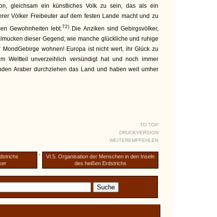
on, gleichsam ein künstliches Volk zu sein, das als ein
er Völker Freibeuter auf dem festen Lande macht und zu
72)
en Gewohnheiten lebt.
Die Anziken sind Gebirgsvölker,
Kalmucken dieser Gegend; wie manche glückliche und ruhige
MondGebirge wohnen! Europa ist nicht wert, ihr Glück zu
m Weltteil unverzeihlich versündigt hat und noch immer
elnden Araber durchziehen das Land und haben weit umher
TO TOP
DRUCKVERSION
WEITEREMPFEHLEN
-
dstrichs
VI.5. Organisation der Menschen in den Inseln
ker
des heißen Erdstrichs