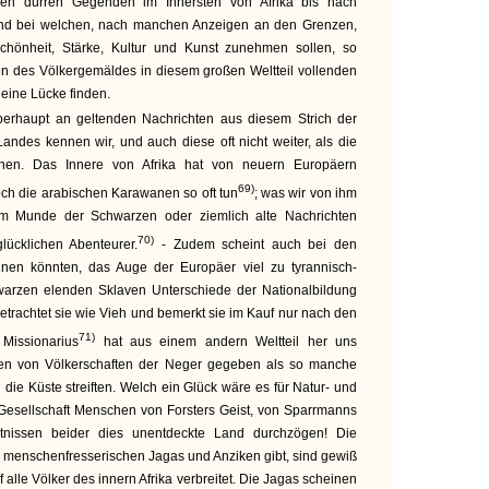
hren dürren Gegenden im Innersten von Afrika bis nach
nd bei welchen, nach manchen Anzeigen an den Grenzen,
Schönheit, Stärke, Kultur und Kunst zunehmen sollen, so
en des Völkergemäldes in diesem großen Weltteil vollenden
 eine Lücke finden.
berhaupt an geltenden Nachrichten aus diesem Strich der
ndes kennen wir, und auch diese oft nicht weiter, als die
hen. Das Innere von Afrika hat von neuern Europäern
69)
och die arabischen Karawanen so oft tun
; was wir von ihm
m Munde der Schwarzen oder ziemlich alte Nachrichten
70)
lücklichen Abenteurer.
- Zudem scheint auch bei den
nnen könnten, das Auge der Europäer viel zu tyrannisch-
warzen elenden Sklaven Unterschiede der Nationalbildung
etrachtet sie wie Vieh und bemerkt sie im Kauf nur nach den
71)
Missionarius
hat aus einem andern Weltteil her uns
ngen von Völkerschaften der Neger gegeben als so manche
 die Küste streiften. Welch ein Glück wäre es für Natur- und
esellschaft Menschen von Forsters Geist, von Sparrmanns
nissen beider dies unentdeckte Land durchzögen! Die
 menschenfresserischen Jagas und Anziken gibt, sind gewiß
 alle Völker des innern Afrika verbreitet. Die Jagas scheinen