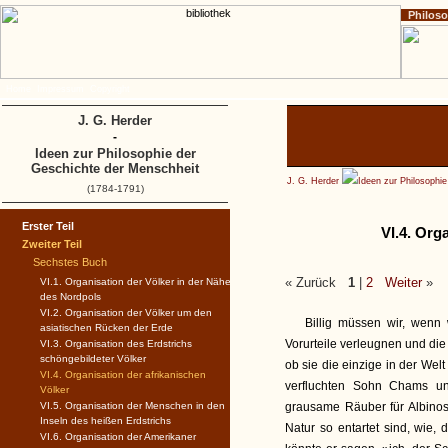
Philos
Home
Impressum
Copyright
J. G. Herder
-
Ideen zur Philosophie der
Geschichte der Menschheit
J. G. Herder
Ideen zur Philosophi
(1784-1791)
Erster Teil
VI.4. Org
Zweiter Teil
Sechstes Buch
« Zurück
1
|
2
Weiter
»
VI.1. Organisation der Völker in der Nähe
des Nordpols
VI.2. Organisation der Völker um den
Billig müssen wir, wenn
asiatischen Rücken der Erde
Vorurteile verleugnen und die 
VI.3. Organisation des Erdstrichs
schöngebildeter Völker
ob sie die einzige in der Wel
VI.4. Organisation der afrikanischen
verfluchten Sohn Chams un
Völker
VI.5. Organisation der Menschen in den
grausame Räuber für Albinos
Inseln des heißen Erdstrichs
Natur so entartet sind, wie,
VI.6. Organisation der Amerikaner