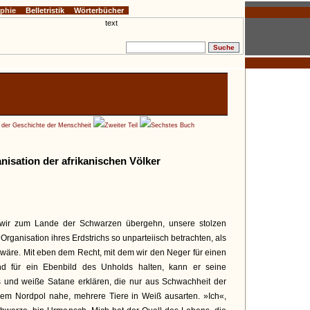
ophie
Belletristik
Wörterbücher
e der Geschichte der Menschheit
Zweiter Teil
Sechstes Buch
anisation der afrikanischen Völker
 wir zum Lande der Schwarzen übergehn, unsere stolzen
Organisation ihres Erdstrichs so unparteiisch betrachten, als
t wäre. Mit eben dem Recht, mit dem wir den Neger für einen
d für ein Ebenbild des Unholds halten, kann er seine
 und weiße Satane erklären, die nur aus Schwachheit der
 dem Nordpol nahe, mehrere Tiere in Weiß ausarten. »Ich«,