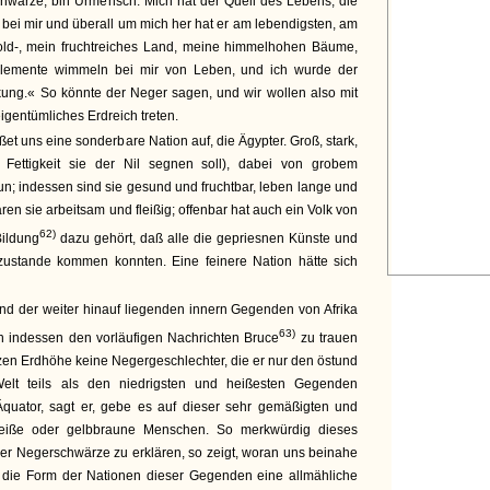
chwarze, bin Urmensch. Mich hat der Quell des Lebens, die
 bei mir und überall um mich her hat er am lebendigsten, am
 gold-, mein fruchtreiches Land, meine himmelhohen Bäume,
e Elemente wimmeln bei mir von Leben, und ich wurde der
kung.« So könnte der Neger sagen, und wir wollen also mit
igentümliches Erdreich treten.
et uns eine sonderbare Nation auf, die Ägypter. Groß, stark,
r Fettigkeit sie der Nil segnen soll), dabei von grobem
; indessen sind sie gesund und fruchtbar, leben lange und
waren sie arbeitsam und fleißig; offenbar hat auch ein Volk von
62)
ildung
dazu gehört, daß alle die gepriesnen Künste und
 zustande kommen konnten. Eine feinere Nation hätte sich
d der weiter hinauf liegenden innern Gegenden von Afrika
63)
 indessen den vorläufigen Nachrichten Bruce
zu trauen
nzen Erdhöhe keine Negergeschlechter, die er nur den östund
Welt teils als den niedrigsten und heißesten Gegenden
Äquator, sagt er, gebe es auf dieser sehr gemäßigten und
eiße oder gelbbraune Menschen. So merkwürdig dieses
er Negerschwärze zu erklären, so zeigt, woran uns beinahe
 die Form der Nationen dieser Gegenden eine allmähliche