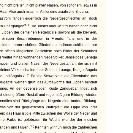
nd nicht breiten, nicht platten Nasen, von schönem, etwas in
aar. Also auch mitten in Afrika eine asiatische Bildung.
trom fangen eigentlich die Negergeschlechter an, doch
67)
chen Übergängen
. Die
Jalofer
oder
Wulufs
haben noch nicht
 Lippen der gemeinen Negers; sie sowohl als die kleinern,
 einigen Beschreibungen in Freude, Tanz und in der
 sind in ihrem schönen Gliederbau, in ihrem schlichten, nur
ren offnen länglichen Gesichtern noch Bilder der Schönheit
e weiter hinab wohnenden Negervölker. Jenseit des Senega
Lippen und platten Nasen der Negergestalt an, die sich mit
kleiner Völkerschaften über Guinea, Loango, Kongo, Angola
go und Angola z. E. fällt die Schwärze in die Olivenfarbe; das
e Augäpfel werden grün; das Aufgeworfne der Lippen mindert
leiner. An der gegenseitigen Küste Zanguebar findet sich
ei einer größern Gestalt und regelmäßigern Bildung, wieder.
n endlich sind Rückgänge der Negerin eine andere Bildung.
was von der gequetschten Plattigkeit, die Lippe von ihrer
en; das Haar ist die Mitte zwischen der Wolle der Neger und
hre Farbe ist gelbbraun, ihr Wuchs wie der der meisten
68)
 Händen und Füßen.
Kennten wir nun noch die zahlreichen