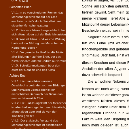
könnte er sagen, »ich, der S
VI.7. Schluß
Sonne, am stärksten getränkt,
Siebentes Buch
tiefsten gewirkt. Seht mein
VII.1. In so verschiedenen Formen das
Menschengeschlecht auf der Erde
meine kräftigen Tiere! All
erscheint, so ist's doch überall ein und
Mittelpunkt dieser Lebenswir
dieselbe Menschengattung
VII.2. Das eine Menschengeschlecht hat
Bescheidenheit auf sein ihm e
sich allenthalben auf der Erde klimatisiert
Sogleich beim Isthmus stöß
VII.3. Was ist Klima, und welche Wirkung
fett von Leibe (mit welche
hat's auf die Bildung des Menschen an
Körper und Seele?
Knochengebilde und gelbbraun
VII.4. Die genetische Kraft ist die Mutter
sind mäßig. Jetzt faul, einst 
aller Bildungen auf der Erde, der das
Klima feindlich oder freundlich nur zuwirkt
diesen Knochen und dieser B
VII.5. Schlußanmerkungen über den
Anstalten der alten Ägypter
Zwist der Genesis und des Klima
dazu schwerlich bequemt.
Achtes Buch
VIII.1. Die Sinnlichkeit unseres
Die Einwohner Nubiens un
Geschlechts verändert sich mit Bildungen
kennen wir noch wenig; wenn
und Klimaten; überall aber ist ein
menschlicher Gebrauch der Sinne das,
ist, so wohnen auf dieser ga
was zur Humanität führt
westlichen Küsten dieses 
VIII.2. Die Einbildungskraft der Menschen
zueignet. Selbst unter dem 
ist allenthalben organisch und klimatisch;
allenthalben aber wird sie von der
regenhaften Erdhöhe nur w
Tradition geleitet
Faktum wäre, den Ursprung d
VIII.3. Der praktische Verstand des
Menschengeschlechts ist allenthalben
noch mehr gelegen ist, auch