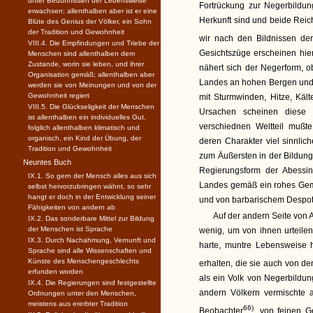
unter Bedürfnissen der Lebensweise
Fortrückung zur Negerbildun
erwachsen; allenthalben aber ist er eine
Herkunft sind und beide Rei
Blüte des Genius der Völker, ein Sohn
der Tradition und Gewohnheit
wir nach den Bildnissen der
VIII.4. Die Empfindungen und Triebe der
Gesichtszüge erscheinen hier
Menschen sind allenthalben dem
Zustande, worin sie leben, und ihrer
nähert sich der Negerform, 
Organisation gemäß; allenthalben aber
Landes an hohen Bergen und
werden sie von Meinungen und von der
Gewohnheit regiert
mit Sturmwinden, Hitze, Käl
VIII.5. Die Glückseligkeit der Menschen
Ursachen scheinen diese 
ist allenthalben ein individuelles Gut,
verschiednen Weltteil mußt
folglich allenthalben klimatisch und
organisch, ein Kind der Übung, der
deren Charakter viel sinnli
Tradition und Gewohnheit
zum Äußersten in der Bildung, 
Neuntes Buch
Regierungsform der Abessini
IX.1. So gern der Mensch alles aus sich
Landes gemäß ein rohes Gemi
selbst hervorzubringen wähnt, so sehr
hangt er doch in der Entwicklung seiner
und von barbarischem Despot
Fähigkeiten von andern ab
Auf der andern Seite von 
IX.2. Das sonderbare Mittel zur Bildung
der Menschen ist Sprache
wenig, um von ihnen urteilen
IX.3. Durch Nachahmung, Vernunft und
harte, muntre Lebensweise h
Sprache sind alle Wissenschaften und
Künste des Menschengeschlechts
erhalten, die sie auch von de
erfunden worden
als ein Volk von Negerbildun
IX.4. Die Regierungen sind festgestellte
andern Völkern vermischte a
Ordnungen unter den Menschen,
meistens aus ererbter Tradition
66)
Beobachter
, von feinen G