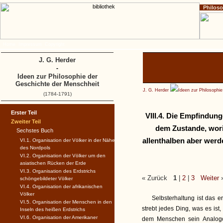
Philos
Home
Impressum
Copyright
J. G. Herder
-
Ideen zur Philosophie der
Geschichte der Menschheit
J. G. Herder
Ideen zur Philosophi
(1784-1791)
Erster Teil
VIII.4. Die Empfindun
Zweiter Teil
dem Zustande, wori
Sechstes Buch
allenthalben aber wer
VI.1. Organisation der Völker in der Nähe
des Nordpols
VI.2. Organisation der Völker um den
asiatischen Rücken der Erde
VI.3. Organisation des Erdstrichs
« Zurück
1
|
2
|
3
Weiter
schöngebildeter Völker
VI.4. Organisation der afrikanischen
Völker
Selbsterhaltung ist das 
VI.5. Organisation der Menschen in den
strebt jedes Ding, was es ist,
Inseln des heißen Erdstrichs
VI.6. Organisation der Amerikaner
dem Menschen sein Analogo