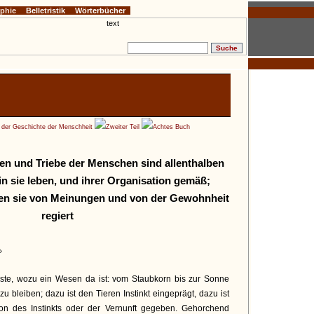
ophie
Belletristik
Wörterbücher
e der Geschichte der Menschheit
Zweiter Teil
Achtes Buch
gen und Triebe der Menschen sind allenthalben
n sie leben, und ihrer Organisation gemäß;
den sie von Meinungen und von der Gewohnheit
regiert
»
erste, wozu ein Wesen da ist: vom Staubkorn bis zur Sonne
 zu bleiben; dazu ist den Tieren Instinkt eingeprägt, dazu ist
n des Instinkts oder der Vernunft gegeben. Gehorchend