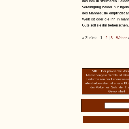
das ihm in streitbaren Leide
Vereinigung beider nur irge
des Mannes; sie empfindet an
Weib ist oder die ihn in mä
Gute soll sie ihn beherrschen,
« Zurück
1
|
2
|
3
Weiter
VIII.3. Der praktische Ver
Menschengeschlechts ist allen
Bedürfnissen der Lebensweis
allenthalben aber ist er eine Bl
der Völker, ein Sohn der Tr
Gewohnheit