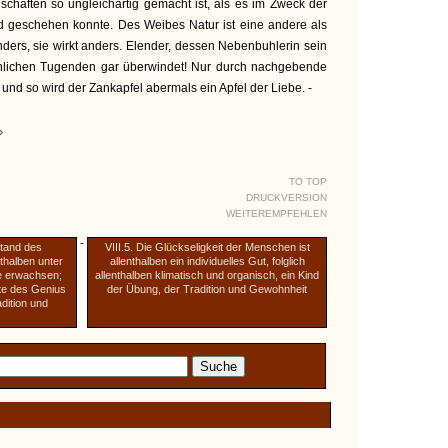
nschaften so ungleichartig gemacht ist, als es im Zweck der
nd geschehen konnte. Des Weibes Natur ist eine andere als
ders, sie wirkt anders. Elender, dessen Nebenbuhlerin sein
nnlichen Tugenden gar überwindet! Nur durch nachgebende
 und so wird der Zankapfel abermals ein Apfel der Liebe. -
»
TO TOP
DRUCKVERSION
WEITEREMPFEHLEN
-
stand des
VIII.5. Die Glückseligkeit der Menschen ist
thalben unter
allenthalben ein individuelles Gut, folglich
e erwachsen;
allenthalben klimatisch und organisch, ein Kind
üte des Genius
der Übung, der Tradition und Gewohnheit
adition und