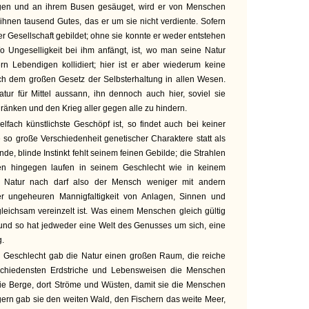
gen und an ihrem Busen gesäuget, wird er von Menschen
hnen tausend Gutes, das er um sie nicht verdiente. Sofern
 der Gesellschaft gebildet; ohne sie konnte er weder entstehen
Ungeselligkeit bei ihm anfängt, ist, wo man seine Natur
rn Lebendigen kollidiert; hier ist er aber wiederum keine
h dem großen Gesetz der Selbsterhaltung in allen Wesen.
tur für Mittel aussann, ihn dennoch auch hier, soviel sie
ränken und den Krieg aller gegen alle zu hindern.
lfach künstlichste Geschöpf ist, so findet auch bei keiner
so große Verschiedenheit genetischer Charaktere statt als
e, blinde Instinkt fehlt seinem feinen Gebilde; die Strahlen
n hingegen laufen in seinem Geschlecht wie in keinem
r Natur nach darf also der Mensch weniger mit andern
ner ungeheuren Mannigfaltigkeit von Anlagen, Sinnen und
 gleichsam vereinzelt ist. Was einem Menschen gleich gültig
 und so hat jedweder eine Welt des Genusses um sich, eine
g.
 Geschlecht gab die Natur einen großen Raum, die reiche
rschiedensten Erdstriche und Lebensweisen die Menschen
 sie Berge, dort Ströme und Wüsten, damit sie die Menschen
ern gab sie den weiten Wald, den Fischern das weite Meer,