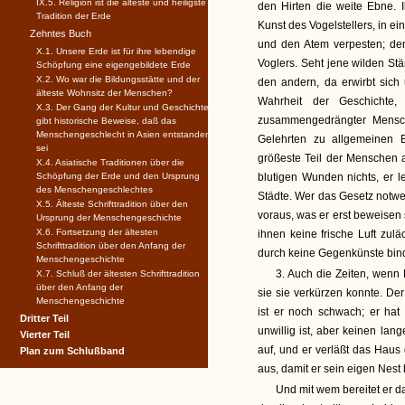
IX.5. Religion ist die älteste und heiligste
den Hirten die weite Ebne. I
Tradition der Erde
Kunst des Vogelstellers, in 
Zehntes Buch
und den Atem verpesten; den
X.1. Unsere Erde ist für ihre lebendige
Voglers. Seht jene wilden St
Schöpfung eine eigengebildete Erde
X.2. Wo war die Bildungsstätte und der
den andern, da erwirbt sich
älteste Wohnsitz der Menschen?
Wahrheit der Geschichte,
X.3. Der Gang der Kultur und Geschichte
zusammengedrängter Menschen
gibt historische Beweise, daß das
Menschengeschlecht in Asien entstanden
Gelehrten zu allgemeinen 
sei
größeste Teil der Menschen 
X.4. Asiatische Traditionen über die
Schöpfung der Erde und den Ursprung
blutigen Wunden nichts, er l
des Menschengeschlechtes
Städte. Wer das Gesetz notwe
X.5. Älteste Schrifttradition über den
voraus, was er erst beweisen s
Ursprung der Menschengeschichte
X.6. Fortsetzung der ältesten
ihnen keine frische Luft zuläc
Schrifttradition über den Anfang der
durch keine Gegenkünste bin
Menschengeschichte
3. Auch die Zeiten, wenn
X.7. Schluß der ältesten Schrifttradition
über den Anfang der
sie sie verkürzen konnte. De
Menschengeschichte
ist er noch schwach; er hat 
Dritter Teil
unwillig ist, aber keinen lan
Vierter Teil
auf, und er verläßt das Haus 
Plan zum Schlußband
aus, damit er sein eigen Nest 
Und mit wem bereitet er d