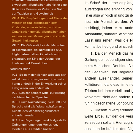
unter Bedürfnissen der Lebensweise
Im Schoß der Liebe empfan
erwachsen; allenthalben aber ist er eine
auferzogen und empfing von i
Blüte des Genius der Völker, ein Sohn
der Tradition und Gewohnheit
ist er also wirklich in und zu
VIII.4. Die Empfindungen und Triebe der
noch ein Mensch werden. Wo 
Menschen sind allenthalben dem
Zustande, worin sie leben, und ihrer
bedrängt, indem er mit ande
Organisation gemäß; allenthalben aber
Ausnahme, sondern wirkt nac
werden sie von Meinungen und von der
Lasst uns sehen, was die Na
Gewohnheit regiert
VIII.5. Die Glückseligkeit der Menschen
konnte, befriedigend einzusch
ist allenthalben ein individuelles Gut,
1. Da der Mensch das vie
folglich allenthalben klimatisch und
organisch, ein Kind der Übung, der
Gattung der Lebendigen eine 
Tradition und Gewohnheit
beim Menschen. Der hinreißend
Neuntes Buch
der Gedanken und Begierde
IX.1. So gern der Mensch alles aus sich
andern auseinander. Seine
selbst hervorzubringen wähnt, so sehr
hangt er doch in der Entwicklung seiner
kollidieren, da diese in ei
Fähigkeiten von andern ab
Trieben bei ihm verteilt und
IX.2. Das sonderbare Mittel zur Bildung
vorkommt, zieht den andern,
der Menschen ist Sprache
IX.3. Durch Nachahmung, Vernunft und
für ihn geschaffene Schöpfun
Sprache sind alle Wissenschaften und
2. Diesem divergierenden
Künste des Menschengeschlechts
erfunden worden
weite Erde, auf der die ve
IX.4. Die Regierungen sind festgestellte
zerstreuen sollten. Hier zog
Ordnungen unter den Menschen,
auseinander brächte; den Jäg
meistens aus ererbter Tradition