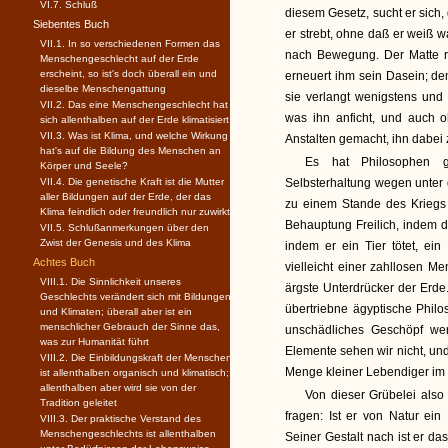
VI.7. Schluß
diesem Gesetz, sucht er sich
Siebentes Buch
er strebt, ohne daß er weiß 
VII.1. In so verschiedenen Formen das
nach Bewegung. Der Matte r
Menschengeschlecht auf der Erde
erscheint, so ist's doch überall ein und
erneuert ihm sein Dasein; de
dieselbe Menschengattung
sie verlangt wenigstens und
VII.2. Das eine Menschengeschlecht hat
was ihn anficht, und auch 
sich allenthalben auf der Erde klimatisiert
VII.3. Was ist Klima, und welche Wirkung
Anstalten gemacht, ihn dabei 
hat's auf die Bildung des Menschen an
Es hat Philosophen g
Körper und Seele?
VII.4. Die genetische Kraft ist die Mutter
Selbsterhaltung wegen unter 
aller Bildungen auf der Erde, der das
zu einem Stande des Kriegs 
Klima feindlich oder freundlich nur zuwirkt
Behauptung Freilich, indem d
VII.5. Schlußanmerkungen über den
Zwist der Genesis und des Klima
indem er ein Tier tötet, e
Achtes Buch
vielleicht einer zahllosen 
VIII.1. Die Sinnlichkeit unseres
ärgste Unterdrücker der Erde
Geschlechts verändert sich mit Bildungen
übertriebne ägyptische Phil
und Klimaten; überall aber ist ein
menschlicher Gebrauch der Sinne das,
unschädliches Geschöpf wer
was zur Humanität führt
Elemente sehen wir nicht, und
VIII.2. Die Einbildungskraft der Menschen
Menge kleiner Lebendiger im 
ist allenthalben organisch und klimatisch;
allenthalben aber wird sie von der
Von dieser Grübelei also
Tradition geleitet
fragen: Ist er von Natur ei
VIII.3. Der praktische Verstand des
Menschengeschlechts ist allenthalben
Seiner Gestalt nach ist er da