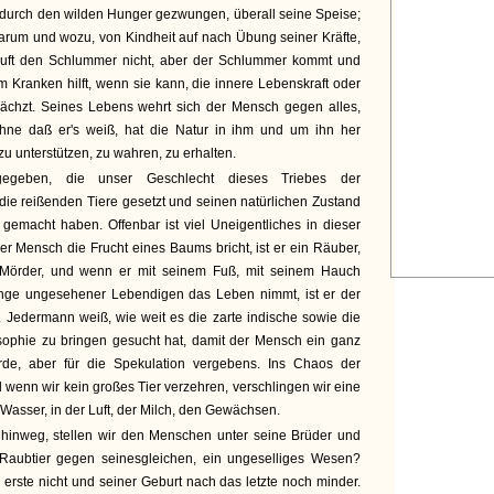
, durch den wilden Hunger gezwungen, überall seine Speise;
warum und wozu, von Kindheit auf nach Übung seiner Kräfte,
uft den Schlummer nicht, aber der Schlummer kommt und
m Kranken hilft, wenn sie kann, die innere Lebenskraft oder
 ächzt. Seines Lebens wehrt sich der Mensch gegen alles,
ohne daß er's weiß, hat die Natur in ihm und um ihn her
zu unterstützen, zu wahren, zu erhalten.
egeben, die unser Geschlecht dieses Triebes der
die reißenden Tiere gesetzt und seinen natürlichen Zustand
gemacht haben. Offenbar ist viel Uneigentliches in dieser
er Mensch die Frucht eines Baums bricht, ist er ein Räuber,
in Mörder, und wenn er mit seinem Fuß, mit seinem Hauch
Menge ungesehener Lebendigen das Leben nimmt, ist er der
. Jedermann weiß, wie weit es die zarte indische sowie die
osophie zu bringen gesucht hat, damit der Mensch ein ganz
de, aber für die Spekulation vergebens. Ins Chaos der
 wenn wir kein großes Tier verzehren, verschlingen wir eine
Wasser, in der Luft, der Milch, den Gewächsen.
 hinweg, stellen wir den Menschen unter seine Brüder und
n Raubtier gegen seinesgleichen, ein ungeselliges Wesen?
s erste nicht und seiner Geburt nach das letzte noch minder.