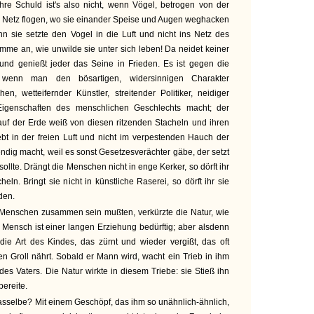
hre Schuld ist's also nicht, wenn Vögel, betrogen von der
ein Netz flogen, wo sie einander Speise und Augen weghacken
n sie setzte den Vogel in die Luft und nicht ins Netz des
ämme an, wie unwilde sie unter sich leben! Da neidet keiner
 und genießt jeder das Seine in Frieden. Es ist gegen die
 wenn man den bösartigen, widersinnigen Charakter
, wetteifernder Künstler, streitender Politiker, neidiger
Eigenschaften des menschlichen Geschlechts macht; der
auf der Erde weiß von diesen ritzenden Stacheln und ihren
ebt in der freien Luft und nicht im verpestenden Hauch der
ndig macht, weil es sonst Gesetzesverächter gäbe, der setzt
ollte. Drängt die Menschen nicht in enge Kerker, so dörft ihr
heln. Bringt sie nicht in künstliche Raserei, so dörft ihr sie
den.
 Menschen zusammen sein mußten, verkürzte die Natur, wie
r Mensch ist einer langen Erziehung bedürftig; aber alsdenn
die Art des Kindes, das zürnt und wieder vergißt, das oft
gen Groll nährt. Sobald er Mann wird, wacht ein Trieb in ihm
des Vaters. Die Natur wirkte in diesem Triebe: sie Stieß ihn
bereite.
asselbe? Mit einem Geschöpf, das ihm so unähnlich-ähnlich,