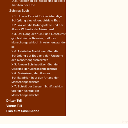
IX.5. Religion ist die älteste und heiligste
Tradition der Erde
Zehntes Buch
X.1. Unsere Erde ist für ihre lebendige
Schöpfung eine eigengebildete Erde
X.2. Wo war die Bildungsstätte und der
älteste Wohnsitz der Menschen?
X.3. Der Gang der Kultur und Geschichte
gibt historische Beweise, daß das
Menschengeschlecht in Asien entstanden
sei
X.4. Asiatische Traditionen über die
Schöpfung der Erde und den Ursprung
des Menschengeschlechtes
X.5. Älteste Schrifttradition über den
Ursprung der Menschengeschichte
X.6. Fortsetzung der ältesten
Schrifttradition über den Anfang der
Menschengeschichte
X.7. Schluß der ältesten Schrifttradition
über den Anfang der
Menschengeschichte
Dritter Teil
Vierter Teil
Plan zum Schlußband
© tex