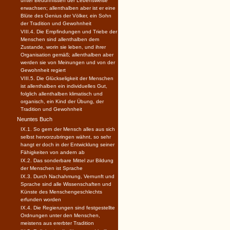
unter Bedürfnissen der Lebensweise
erwachsen; allenthalben aber ist er eine
Blüte des Genius der Völker, ein Sohn
der Tradition und Gewohnheit
VIII.4. Die Empfindungen und Triebe der
Menschen sind allenthalben dem
Zustande, worin sie leben, und ihrer
Organisation gemäß; allenthalben aber
werden sie von Meinungen und von der
Gewohnheit regiert
VIII.5. Die Glückseligkeit der Menschen
ist allenthalben ein individuelles Gut,
folglich allenthalben klimatisch und
organisch, ein Kind der Übung, der
Tradition und Gewohnheit
Neuntes Buch
IX.1. So gern der Mensch alles aus sich
selbst hervorzubringen wähnt, so sehr
hangt er doch in der Entwicklung seiner
Fähigkeiten von andern ab
IX.2. Das sonderbare Mittel zur Bildung
der Menschen ist Sprache
IX.3. Durch Nachahmung, Vernunft und
Sprache sind alle Wissenschaften und
Künste des Menschengeschlechts
erfunden worden
IX.4. Die Regierungen sind festgestellte
Ordnungen unter den Menschen,
meistens aus ererbter Tradition