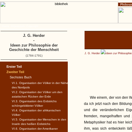
Philos
Home
Impressum
Copyright
J. G. Herder
-
Ideen zur Philosophie der
Geschichte der Menschheit
J. G. Herder
Ideen zur Philosophi
(1784-1791)
Erster Teil
Zweiter Teil
Sechstes Buch
VI.1. Organisation der Völker in der Nähe
des Nordpols
VI.2. Organisation der Völker um den
asiatischen Rücken der Erde
Wie einem, der von den Well
VI.3. Organisation des Erdstrichs
da ich jetzt nach den Bildun
schöngebildeter Völker
und die veränderlichen Ei
VI.4. Organisation der afrikanischen
Völker
fremden, mangelhaften und 
VI.5. Organisation der Menschen in den
Metaphysiker hat es hier leich
Inseln des heißen Erdstrichs
ihm, was sich entwickeln lä
VI.6. Organisation der Amerikaner