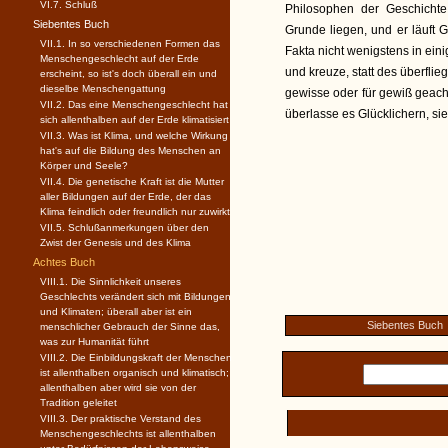
VI.7. Schluß
Philosophen der Geschichte
Siebentes Buch
Grunde liegen, und er läuft G
VII.1. In so verschiedenen Formen das
Fakta nicht wenigstens in ein
Menschengeschlecht auf der Erde
und kreuze, statt des überflie
erscheint, so ist's doch überall ein und
dieselbe Menschengattung
gewisse oder für gewiß geac
VII.2. Das eine Menschengeschlecht hat
überlasse es Glücklichern, s
sich allenthalben auf der Erde klimatisiert
VII.3. Was ist Klima, und welche Wirkung
hat's auf die Bildung des Menschen an
Körper und Seele?
VII.4. Die genetische Kraft ist die Mutter
aller Bildungen auf der Erde, der das
Klima feindlich oder freundlich nur zuwirkt
VII.5. Schlußanmerkungen über den
Zwist der Genesis und des Klima
Achtes Buch
VIII.1. Die Sinnlichkeit unseres
Geschlechts verändert sich mit Bildungen
und Klimaten; überall aber ist ein
Siebentes Buch
menschlicher Gebrauch der Sinne das,
was zur Humanität führt
VIII.2. Die Einbildungskraft der Menschen
ist allenthalben organisch und klimatisch;
allenthalben aber wird sie von der
Tradition geleitet
VIII.3. Der praktische Verstand des
Menschengeschlechts ist allenthalben