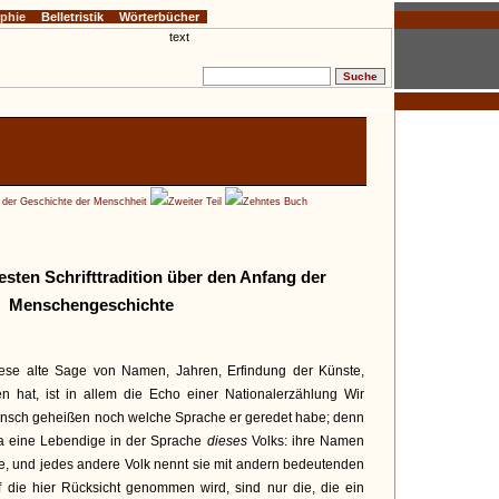
ophie
Belletristik
Wörterbücher
e der Geschichte der Menschheit
Zweiter Teil
Zehntes Buch
testen Schrifttradition über den Anfang der
Menschengeschichte
se alte Sage von Namen, Jahren, Erfindung der Künste,
en hat, ist in allem die Echo einer Nationalerzählung Wir
Mensch geheißen noch welche Sprache er geredet habe; denn
a eine Lebendige in der Sprache
dieses
Volks: ihre Namen
e, und jedes andere Volk nennt sie mit andern bedeutenden
 die hier Rücksicht genommen wird, sind nur die, die ein