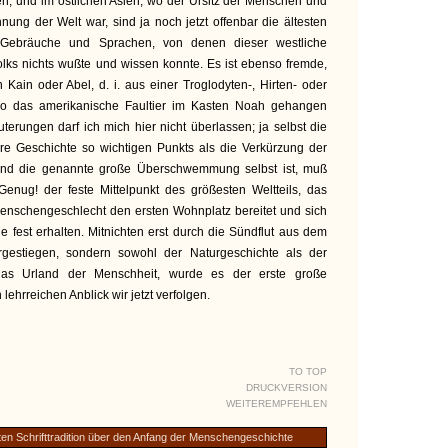
n; und im östlichen Asien, wo der Ursitz der Menschen und
nung der Welt war, sind ja noch jetzt offenbar die ältesten
en Gebräuche und Sprachen, von denen dieser westliche
ks nichts wußte und wissen konnte. Es ist ebenso fremde,
 Kain oder Abel, d. i. aus einer Troglodyten-, Hirten- oder
wo das amerikanische Faultier im Kasten Noah gehangen
terungen darf ich mich hier nicht überlassen; ja selbst die
re Geschichte so wichtigen Punkts als die Verkürzung der
und die genannte große Überschwemmung selbst ist, muß
Genug! der feste Mittelpunkt des größesten Weltteils, das
enschengeschlecht den ersten Wohnplatz bereitet und sich
e fest erhalten. Mitnichten erst durch die Sündflut aus dem
estiegen, sondern sowohl der Naturgeschichte als der
e das Urland der Menschheit, wurde es der erste große
lehrreichen Anblick wir jetzt verfolgen.
TO TOP
DRUCKVERSION
WEITEREMPFEHLEN
sten Schrifttradition über den Anfang der Menschengeschichte