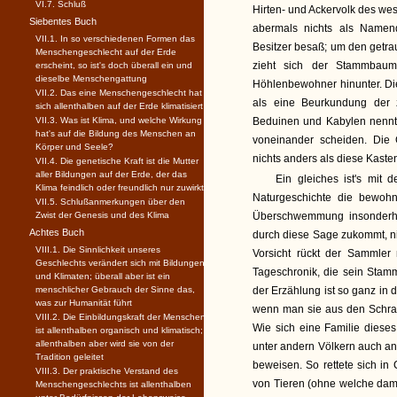
VI.7. Schluß
Hirten- und Ackervolk des west
Siebentes Buch
abermals nichts als Namen
VII.1. In so verschiedenen Formen das
Besitzer besaß; um den getra
Menschengeschlecht auf der Erde
zieht sich der Stammbaum
erscheint, so ist's doch überall ein und
dieselbe Menschengattung
Höhlenbewohner hinunter. Die
VII.2. Das eine Menschengeschlecht hat
als eine Beurkundung der 
sich allenthalben auf der Erde klimatisiert
VII.3. Was ist Klima, und welche Wirkung
Beduinen und Kabylen nennt1
hat's auf die Bildung des Menschen an
voneinander scheiden. Die 
Körper und Seele?
nichts anders als diese Kast
VII.4. Die genetische Kraft ist die Mutter
aller Bildungen auf der Erde, der das
Ein gleiches ist's mit 
Klima feindlich oder freundlich nur zuwirkt
Naturgeschichte die bewoh
VII.5. Schlußanmerkungen über den
Zwist der Genesis und des Klima
Überschwemmung insonderhei
Achtes Buch
durch diese Sage zukommt, ni
VIII.1. Die Sinnlichkeit unseres
Vorsicht rückt der Sammler
Geschlechts verändert sich mit Bildungen
Tageschronik, die sein Stamm
und Klimaten; überall aber ist ein
menschlicher Gebrauch der Sinne das,
der Erzählung ist so ganz in
was zur Humanität führt
wenn man sie aus den Schrank
VIII.2. Die Einbildungskraft der Menschen
Wie sich eine Familie dieses
ist allenthalben organisch und klimatisch;
allenthalben aber wird sie von der
unter andern Völkern auch an
Tradition geleitet
beweisen. So rettete sich in
VIII.3. Der praktische Verstand des
von Tieren (ohne welche dama
Menschengeschlechts ist allenthalben