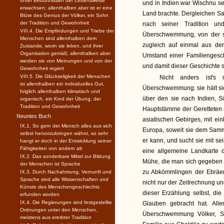
unter Bedürfnissen der Lebensweise
und in Indien war Wischnu se
erwachsen; allenthalben aber ist er eine
Land brachte. Dergleichen Sag
Blüte des Genius der Völker, ein Sohn
der Tradition und Gewohnheit
nach seiner Tradition u
VIII.4. Die Empfindungen und Triebe der
Überschwemmung, von der si
Menschen sind allenthalben dem
zugleich auf einmal aus de
Zustande, worin sie leben, und ihrer
Organisation gemäß; allenthalben aber
Umstand einer Familiengesc
werden sie von Meinungen und von der
und damit dieser Geschichte 
Gewohnheit regiert
VIII.5. Die Glückseligkeit der Menschen
Nicht anders ist's m
ist allenthalben ein individuelles Gut,
Überschwemmung: sie hält sic
folglich allenthalben klimatisch und
über den sie nach Indien, Sin
organisch, ein Kind der Übung, der
Tradition und Gewohnheit
Hauptstämme der Geretteten s
Neuntes Buch
asiatischen Gebirges, mit ein
IX.1. So gern der Mensch alles aus sich
Europa, soweit sie dem Samml
selbst hervorzubringen wähnt, so sehr
er kann, und sucht sie mit se
hangt er doch in der Entwicklung seiner
Fähigkeiten von andern ab
eine allgemeine Landkarte d
IX.2. Das sonderbare Mittel zur Bildung
Mühe, die man sich gegeben
der Menschen ist Sprache
zu Abkömmlingen der Ebräer
IX.3. Durch Nachahmung, Vernunft und
Sprache sind alle Wissenschaften und
nicht nur der Zeitrechnung 
Künste des Menschengeschlechts
dieser Erzählung selbst, di
erfunden worden
IX.4. Die Regierungen sind festgestellte
Glauben gebracht hat. All
Ordnungen unter den Menschen,
Überschwemmung Völker, Sp
meistens aus ererbter Tradition