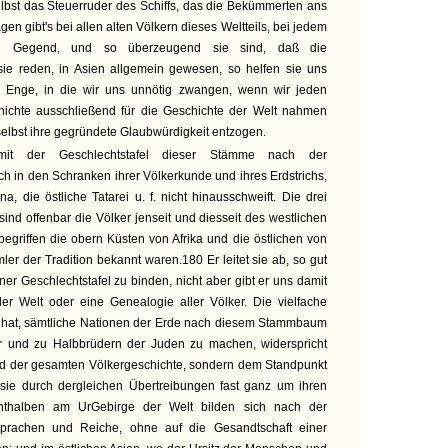
lbst das Steuerruder des Schiffs, das die Bekümmerten ans
en gibt's bei allen alten Völkern dieses Weltteils, bei jedem
nd Gegend, und so überzeugend sie sind, daß die
e reden, in Asien allgemein gewesen, so helfen sie uns
r Enge, in die wir uns unnötig zwangen, wenn wir jeden
hichte ausschließend für die Geschichte der Welt nahmen
selbst ihre gegründete Glaubwürdigkeit entzogen.
it der Geschlechtstafel dieser Stämme nach der
h in den Schranken ihrer Völkerkunde und ihres Erdstrichs,
a, die östliche Tatarei u. f. nicht hinausschweift. Die drei
ind offenbar die Völker jenseit und diesseit des westlichen
begriffen die obern Küsten von Afrika und die östlichen von
er der Tradition bekannt waren.180 Er leitet sie ab, so gut
iner Geschlechtstafel zu binden, nicht aber gibt er uns damit
er Welt oder eine Genealogie aller Völker. Die vielfache
 hat, sämtliche Nationen der Erde nach diesem Stammbaum
 und zu Halbbrüdern der Juden zu machen, widerspricht
und der gesamten Völkergeschichte, sondern dem Standpunkt
e sie durch dergleichen Übertreibungen fast ganz um ihren
enthalben am UrGebirge der Welt bilden sich nach der
rachen und Reiche, ohne auf die Gesandtschaft einer