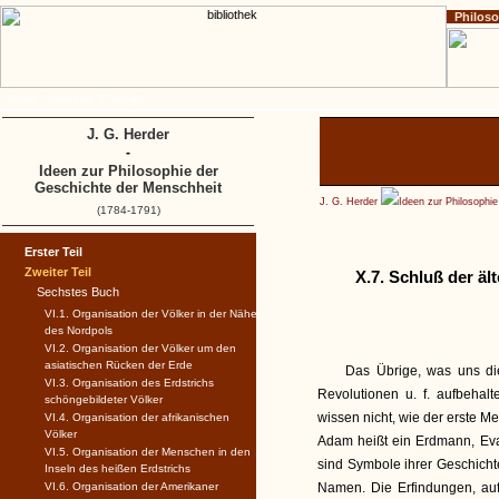
Philos
Home
Impressum
Copyright
J. G. Herder
-
Ideen zur Philosophie der
Geschichte der Menschheit
J. G. Herder
Ideen zur Philosophi
(1784-1791)
Erster Teil
Zweiter Teil
X.7. Schluß der äl
Sechstes Buch
VI.1. Organisation der Völker in der Nähe
des Nordpols
VI.2. Organisation der Völker um den
asiatischen Rücken der Erde
Das Übrige, was uns die
VI.3. Organisation des Erdstrichs
Revolutionen u. f. aufbehalt
schöngebildeter Völker
wissen nicht, wie der erste 
VI.4. Organisation der afrikanischen
Völker
Adam heißt ein Erdmann, Ev
VI.5. Organisation der Menschen in den
sind Symbole ihrer Geschicht
Inseln des heißen Erdstrichs
VI.6. Organisation der Amerikaner
Namen. Die Erfindungen, auf