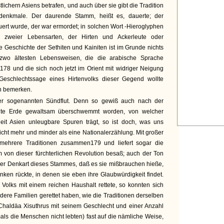
lichern Asiens betrafen, und auch über sie gibt die Tradition
denkmale. Der daurende Stamm, heißt es, dauerte; der
uert wurde, der war ermordet; in solchen Wort -Hieroglyphen
 zweier Lebensarten, der Hirten und Ackerleute oder
 Geschichte der Sethiten und Kainiten ist im Grunde nichts
zwo ältesten Lebensweisen, die die arabische Sprache
78 und die sich noch jetzt im Orient mit widriger Neigung
Geschlechtssage eines Hirtenvolks dieser Gegend wollte
en bemerken.
der sogenannten Sündflut. Denn so gewiß auch nach der
nte Erde gewaltsam überschwemmt worden, von welcher
t Asien unleugbare Spuren trägt, so ist doch, was uns
cht mehr und minder als eine Nationalerzählung. Mit großer
 mehrere Traditionen zusammen179 und liefert sogar die
 von dieser fürchterlichen Revolution besaß; auch der Ton
 der Denkart dieses Stammes, daß es sie mißbrauchen hieße,
en rückte, in denen sie eben ihre Glaubwürdigkeit findet.
 Volks mit einem reichen Haushalt rettete, so konnten sich
dere Familien gerettet haben, wie die Traditionen derselben
 Chaldäa Xisuthrus mit seinem Geschlecht und einer Anzahl
ls die Menschen nicht lebten) fast auf die nämliche Weise,