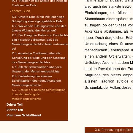
Familie aus Chaldäa zu warte
IX.5. Religion ist die älteste und heiligste
Tradition der Erde
also auch die stärkste Bewoh
Zehntes Buch
Einrichtungen, die ältest
X.1. Unsere Erde ist für ihre lebendige
Stammbaum eines spätern Vol
Schöpfung eine eigengebildete Erde
zu fragen, ob der Sinese von
X.2. Wo war die Bildungsstätte und der
älteste Wohnsitz der Menschen?
Ackerkaste abstamme, als 
X.3. Der Gang der Kultur und Geschichte
habe. Doch dergleichen Erläu
gibt historische Beweise, daß das
Untersuchung eines für unse
Menschengeschlecht in Asien entstanden
sei
menschlichen Lebensjahre 
X.4. Asiatische Traditionen über die
einen andern Ort erwarten. 
Schöpfung der Erde und den Ursprung
des Menschengeschlechtes
UrGebirge Asiens, hat dem M
X.5. Älteste Schrifttradition über den
in allen Revolutionen der Erd
Ursprung der Menschengeschichte
Abgrunde des Meers emporg
X.6. Fortsetzung der ältesten
Schrifttradition über den Anfang der
ältesten Tradition zufolg
Menschengeschichte
Schauplatz der Völker, dessen 
X.7. Schluß der ältesten Schrifttradition
über den Anfang der
Menschengeschichte
Dritter Teil
Vierter Teil
Plan zum Schlußband
X.6. Fortsetzung der älte