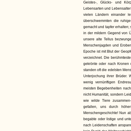
Geistes-, Glücks- und Kö
Lebensarten und Lebensalter 
vielen Ländern einander le
überschwemmten die ruhige 
gemacht und tapfer erhalten; s
in der mildern Gegend von Ü
unsere alte Tellus bezwung
Menschenjagden und Eroberu
Epoche ist mit Blut der Geop
verzeichnet. Die berühmtes
gekrönte oder nach Kronen 
standen oft die edelsten Me
Unterjochung ihrer Brüder. 
wenig vernünftigen Endres
meisten Begebenheiten nach, 
nicht Humanität, sondern Lei
wie wilde Tiere zusammen-
gefallen, uns durch höh
Menschengeschichte! Nun a
begabte oder listige und u
nach Leidenschaften anspann