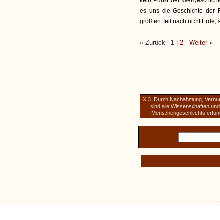
kein Punkt der Weltgeschicht
es uns die Geschichte der 
größten Teil nach nicht Erde,
« Zurück
1
|
2
Weiter
»
IX.3. Durch Nachahmung, Vernun
sind alle Wissenschaften un
Menschengeschlechts erfun
© tex