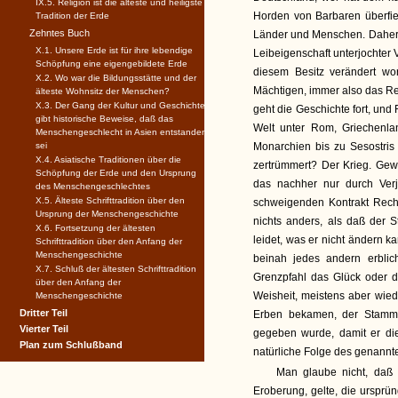
IX.5. Religion ist die älteste und heiligste
Horden von Barbaren überfiel
Tradition der Erde
Zehntes Buch
Länder und Menschen. Daher 
X.1. Unsere Erde ist für ihre lebendige
Leibeigenschaft unterjochter V
Schöpfung eine eigengebildete Erde
diesem Besitz verändert wor
X.2. Wo war die Bildungsstätte und der
Mächtigen, immer also das Re
älteste Wohnsitz der Menschen?
X.3. Der Gang der Kultur und Geschichte
geht die Geschichte fort, und
gibt historische Beweise, daß das
Welt unter Rom, Griechenla
Menschengeschlecht in Asien entstanden
sei
Monarchien bis zu Sesostris 
X.4. Asiatische Traditionen über die
zertrümmert? Der Krieg. Gew
Schöpfung der Erde und den Ursprung
das nachher nur durch Verj
des Menschengeschlechtes
X.5. Älteste Schrifttradition über den
schweigenden Kontrakt Recht
Ursprung der Menschengeschichte
nichts anders, als daß der 
X.6. Fortsetzung der ältesten
leidet, was er nicht ändern 
Schrifttradition über den Anfang der
Menschengeschichte
beinah jedes andern erblic
X.7. Schluß der ältesten Schrifttradition
Grenzpfahl das Glück oder d
über den Anfang der
Weisheit, meistens aber wie
Menschengeschichte
Dritter Teil
Erben bekamen, der Stamm
Vierter Teil
gegeben wurde, damit er die 
Plan zum Schlußband
natürliche Folge des genannt
Man glaube nicht, daß 
Eroberung, gelte, die ursprü