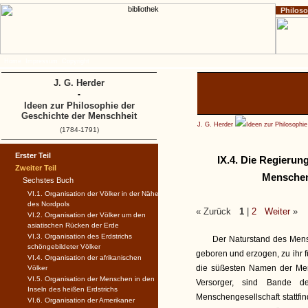
Philos
Home
Impressum
Copyright
J. G. Herder
-
Ideen zur Philosophie der
Geschichte der Menschheit
J. G. Herder
Ideen zur Philosophi
(1784-1791)
Erster Teil
IX.4. Die Regierun
Zweiter Teil
Menschen,
Sechstes Buch
VI.1. Organisation der Völker in der Nähe
des Nordpols
« Zurück
1
|
2
Weiter
»
VI.2. Organisation der Völker um den
asiatischen Rücken der Erde
VI.3. Organisation des Erdstrichs
Der Naturstand des Mensc
schöngebildeter Völker
geboren und erzogen, zu ihr 
VI.4. Organisation der afrikanischen
die süßesten Namen der Mensc
Völker
VI.5. Organisation der Menschen in den
Versorger, sind Bande de
Inseln des heißen Erdstrichs
Menschengesellschaft stattfi
VI.6. Organisation der Amerikaner