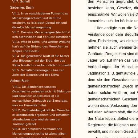
den Menschen gegründet: O
VI.7. Schluß
Siebentes Buch
bestehen kann, Gesetze, d
VII.1. In so verschiedenen Formen das
einschränkte. Wir wollen sie
d
Menschengeschlecht auf der Erde
immerhin auch der höchste und
erscheint, so ist's doch überall ein und
dieselbe Menschengattung
Hier endigte nun die Na
VII.2. Das eine Menschengeschlecht hat
Verstande oder dem Bedürfn
sich allenthalben auf der Erde klimatisiert
allen Erdstrichen, wo einz
VII.3. Was ist Klima, und welche Wirkung
hat's auf die Bildung des Menschen an
nehmen sie auch weniger teil
Körper und Seele?
Gebäude. Dergleichen sind di
VII.4. Die genetische Kraft ist die Mutter
Jäger; wo auf ihnen das vät
aller Bildungen auf der Erde, der das
Klima feindlich oder freundlich nur zuwirkt
Verbindungen der Menschen 
VII.5. Schlußanmerkungen über den
Jagdnation z. B. geht auf die 
Zwist der Genesis und des Klima
dem sie den Geschicktesten
Achtes Buch
gemeinschaftlichen Zweck ih
VIII.1. Die Sinnlichkeit unseres
Geschlechts verändert sich mit Bildungen
haben solche Anführer; bei 
und Klimaten; überall aber ist ein
gemeinschaftlichen Geschäft
menschlicher Gebrauch der Sinne das,
was zur Humanität führt
wollen diese Verfassung de
VIII.2. Die Einbildungskraft der Menschen
bei allen Völkern statt, die 
ist allenthalben organisch und klimatisch;
der Natur leben. Selbst die
allenthalben aber wird sie von der
Tradition geleitet
Regierung: die Klügsten und
VIII.3. Der praktische Verstand des
erwählt, und mit dem Geschäft
Menschengeschlechts ist allenthalben