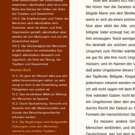
unter Bedürfnissen der Lebensweise
Aber wie anders ist's mi
erwachsen; allenthalben aber ist er eine
Wo hören hier die Gesetze de
Blüte des Genius der Völker, ein Sohn
klügste Mann von den Streit
der Tradition und Gewohnheit
VIII.4. Die Empfindungen und Triebe der
wenn er sich als einen solchen
Menschen sind allenthalben dem
Nun aber stirbt der Alte, u
Zustande, worin sie leben, und ihrer
billigste Vater erzeugt hat, 
Organisation gemäß; allenthalben aber
werden sie von Meinungen und von der
ihm einzeugen. Noch weniger
Gewohnheit regiert
ihn deshalb als solchen anz
VIII.5. Die Glückseligkeit der Menschen
ist allenthalben ein individuelles Gut,
Ursachen zum Richter wählte
folglich allenthalben klimatisch und
sie gar für alle ihre noch Un
organisch, ein Kind der Übung, der
müssen, und im Namen der Ver
Tradition und Gewohnheit
Neuntes Buch
daß jeder Ungeborne dieses St
IX.1. So gern der Mensch alles aus sich
der Tapferste, Billigste, Kl
selbst hervorzubringen wähnt, so sehr
jedermann erkannt werden müß
hangt er doch in der Entwicklung seiner
ich will nicht sagen mit dem R
Fähigkeiten von andern ab
IX.2. Das sonderbare Mittel zur Bildung
ihre edelsten Gaben nicht f
der Menschen ist Sprache
ein Ungeborner über den an
IX.3. Durch Nachahmung, Vernunft und
durchs Recht der Geburt zu h
Sprache sind alle Wissenschaften und
Künste des Menschengeschlechts
Formeln der menschlichen Sp
erfunden worden
Es müssen andere Grün
IX.4. Die Regierungen sind festgestellte
Ordnungen unter den Menschen,
Menschen einführten, und di
meistens aus ererbter Tradition
Deutschland, wer hat dem ku