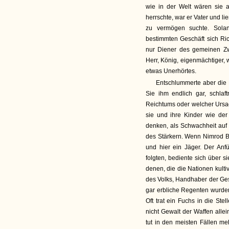
wie in der Welt wären sie 
herrschte, war er Vater und l
zu vermögen suchte. Sola
bestimmten Geschäft sich Ri
nur Diener des gemeinen Z
Herr, König, eigenmächtiger, 
etwas Unerhörtes.
Entschlummerte aber die N
Sie ihm endlich gar, schlaf
Reichtums oder welcher Ursac
sie und ihre Kinder wie der 
denken, als Schwachheit auf 
des Stärkern. Wenn Nimrod Be
und hier ein Jäger. Der An
folgten, bediente sich über s
denen, die die Nationen kultiv
des Volks, Handhaber der Ge
gar erbliche Regenten wurde
Oft trat ein Fuchs in die St
nicht Gewalt der Waffen allein
tut in den meisten Fällen m