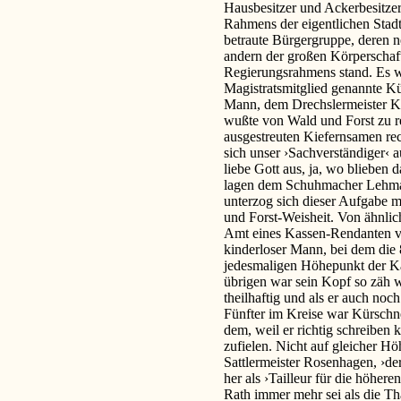
Hausbesitzer und Ackerbesitze
Rahmens der eigentlichen Stadt
betraute Bürgergruppe, deren n
andern der großen Körperschaft
Regierungsrahmens stand. Es wa
Magistratsmitglied genannte Kü
Mann, dem Drechslermeister Kr
wußte von Wald und Forst zu r
ausgestreuten Kiefernsamen re
sich unser ›Sachverständiger‹ a
liebe Gott aus, ja, wo bliebe
lagen dem Schuhmacher Lehman
unterzog sich dieser Aufgabe 
und Forst-Weisheit. Von ähnlic
Amt eines Kassen-Rendanten v
kinderloser Mann, bei dem die 
jedesmaligen Höhepunkt der Kas
übrigen war sein Kopf so zäh w
theilhaftig und als er auch noc
Fünfter im Kreise war Kürsch
dem, weil er richtig schreiben 
zufielen. Nicht auf gleicher H
Sattlermeister Rosenhagen, ›de
her als ›Tailleur für die höher
Rath immer mehr sei als die Th