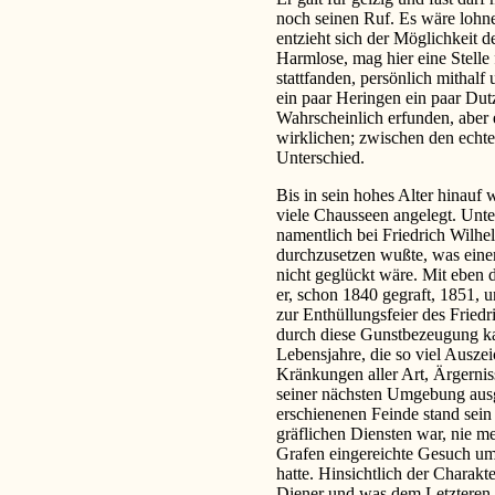
noch seinen Ruf. Es wäre lohne
entzieht sich der Möglichkeit d
Harmlose, mag hier eine Stelle f
stattfanden, persönlich mithal
ein paar Heringen ein paar Du
Wahrscheinlich erfunden, aber 
wirklichen; zwischen den echte
Unterschied.
Bis in sein hohes Alter hinauf 
viele Chausseen angelegt. Unte
namentlich bei Friedrich Wilhel
durchzusetzen wußte, was ein
nicht geglückt wäre. Mit eben
er, schon 1840 gegraft, 1851, 
zur Enthüllungsfeier des Frie
durch diese Gunstbezeugung ka
Lebensjahre, die so viel Ausze
Kränkungen aller Art, Ärgerniss
seiner nächsten Umgebung ausgi
erschienenen Feinde stand sein 
gräflichen Diensten war, nie m
Grafen eingereichte Gesuch um
hatte. Hinsichtlich der Charak
Diener und was dem Letzteren 