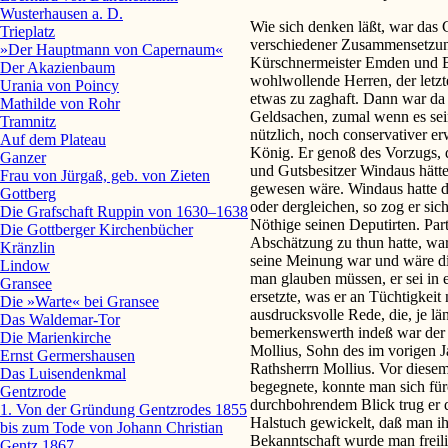
Wusterhausen a. D.
Wie sich denken läßt, war das 
Trieplatz
verschiedener Zusammensetzun
»Der Hauptmann von Capernaum«
Kürschnermeister Emden und Buc
Der Akazienbaum
wohlwollende Herren, der letzte
Urania von Poincy
etwas zu zaghaft. Dann war da 
Mathilde von Rohr
Geldsachen, zumal wenn es sein
Tramnitz
nützlich, noch conservativer er
Auf dem Plateau
König. Er genoß des Vorzugs, 
Ganzer
und Gutsbesitzer Windaus hätt
Frau von Jürgaß, geb. von Zieten
gewesen wäre. Windaus hatte 
Gottberg
oder dergleichen, so zog er sic
Die Grafschaft Ruppin von 1630–1638
Nöthige seinen Deputirten. Par
Die Gottberger Kirchenbücher
Abschätzung zu thun hatte, war
Kränzlin
seine Meinung war und wäre di
Lindow
man glauben müssen, er sei in 
Gransee
ersetzte, was er an Tüchtigkeit
Die »Warte« bei Gransee
ausdrucksvolle Rede, die, je lä
Das Waldemar-Tor
bemerkenswerth indeß war der s
Die Marienkirche
Mollius, Sohn des im vorigen J
Ernst Germershausen
Rathsherrn Mollius. Vor diese
Das Luisendenkmal
begegnete, konnte man sich fü
Gentzrode
durchbohrendem Blick trug er da
1. Von der Gründung Gentzrodes 1855
Halstuch gewickelt, daß man ih
bis zum Tode von Johann Christian
Bekanntschaft wurde man freil
Gentz 1867