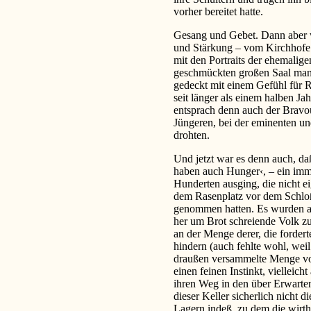
vorher bereitet hatte.
Gesang und Gebet. Dann aber wa
und Stärkung – vom Kirchhofe
mit den Portraits der ehemalig
geschmückten großen Saal man mi
gedeckt mit einem Gefühl für R
seit länger als einem halben J
entsprach denn auch der Bravour
Jüngeren, bei der eminenten und
drohten.
Und jetzt war es denn auch, da
haben auch Hunger‹, – ein imme
Hunderten ausging, die nicht e
dem Rasenplatz vor dem Schloß
genommen hatten. Es wurden au
her um Brot schreiende Volk zu
an der Menge derer, die fordert
hindern (auch fehlte wohl, weil
draußen versammelte Menge vo
einen feinen Instinkt, vielleich
ihren Weg in den über Erwarten
dieser Keller sicherlich nicht 
Lagern indeß, zu dem die wirth