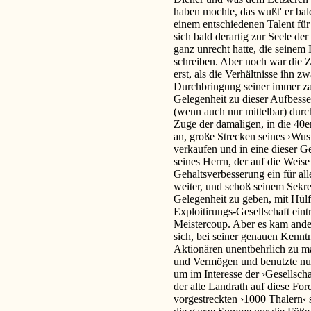
haben mochte, das wußt' er bal
einem entschiedenen Talent für 
sich bald derartig zur Seele de
ganz unrecht hatte, die seinem
schreiben. Aber noch war die Z
erst, als die Verhältnisse ihn 
Durchbringung seiner immer z
Gelegenheit zu dieser Aufbess
(wenn auch nur mittelbar) durch
Zuge der damaligen, in die 40er
an, große Strecken seines ›Wus
verkaufen und in eine dieser Ge
seines Herrn, der auf die Wei
Gehaltsverbesserung ein für al
weiter, und schoß seinem Sekre
Gelegenheit zu geben, mit Hülfe
Exploitirungs-Gesellschaft eint
Meistercoup. Aber es kam anders,
sich, bei seiner genauen Kenntn
Aktionären unentbehrlich zu m
und Vermögen und benutzte nun
um im Interesse der ›Gesellschaf
der alte Landrath auf diese Fo
vorgestreckten ›1000 Thalern‹