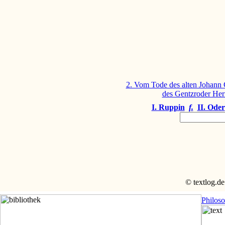
2. Vom Tode des alten Johann 
des Gentzroder Her
I. Ruppin
f.
II. Oder
© textlog.de
Philos