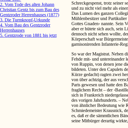
Schreckgespenst, trotz seiner 
2. Vom Tode des alten Johann
und zu nicht viel mehr als ei
Christian Gentz bis zum Bau des
Das Lumen des ganzen Collegiu
Gentzroder Herrenhauses (1877)
Mühlenbesitzer und Partikulie
3. Die Turmknopf-Urkunde
Gottes Gnaden‹ nannte. Sein V
4. Vom Bau des Gentzroder
aber er hütete sich auch, sein L
Herrenhauses
dennoch nicht sehen wollte, de
5. Gentzrode von 1881 bis jetzt
Körperschaft war Bürgermeister
garnisonirenden Infanterie-Reg
So war der Magistrat. Neben die
Fehde mit- und untereinander 
von Ruppin, von denen jene di
bildeten. Unter den Capulets de
Kürze gedacht) ragten zwei her
von über achtzig, der aus versc
Paris gewesen und hatte den Bas
fraglichem Recht – der ›Bastil
sich in Frankreich niedergelasse
des vorigen Jahrhunderts. – Ne
von ähnlicher Bedeutung wie R
Schmiedemeister Krausnick, der
es, daß er die sämmtlichen Bä
seine Mitbürger derartig wirkte