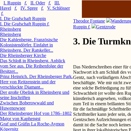
I. Ruppin
f.
II. Oder
f.
III.
Havel
f.
IV. Spree
f.
V. Schlösser
f.
I. Die Grafschaft Ruppin
Theodor Fontane
Wanderung
I. Die Grafschaft Ruppin
f.
Ruppin
f.
Gentzrode
Rheinsberg
Rheinsberg
3. Die Turmk
Die Kahlenberge. Französische
Kolonistendörfer. Einfahrt in
Rheinsberg. Der Ratskeller...
Die Rheinsberger Kirche
Das Schloß in Rheinsberg. Anblick
vom See aus. Die Reihenfolge der
Das Niederschreiben einer fü
Besitzer...
Nachwort ich am Schluß des vor
Prinz Heinrich. Der Rheinsberger Park.
Gentz, nach vorläufigem Abschl
Herr von Reitzenstein und der
beschäftigte. Wie mir nicht zwe
verschluckte Diamant...
eine solche Befriedigung zu fü
Der große Obelisk in Rheinsberg und
Schwachheit (er wollte den Ru
seine Inschriften
künstlerisch angesehen, vollko
Zwischen Boberowwald und
zum Teil in einem brillanten Sti
Huwenowsee
für die fachmäßige Schriftstelle
Der Rheinsberger Hof von 1786–1802
Schriftsteller kann jeder sein,
Major von Kaphengst
Gentzschen Aufzeichnungen eine
Graf und Gräfin La Roche-Aymon
damit ist die Sache noch keine
Köpernitz
liegt in ihrer lokalhistorische