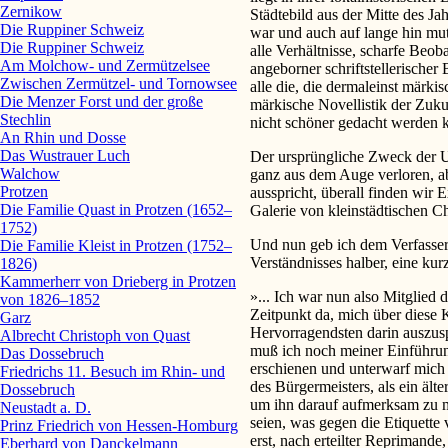
Zernikow
Städtebild aus der Mitte des Ja
Die Ruppiner Schweiz
war und auch auf lange hin mu
Die Ruppiner Schweiz
alle Verhältnisse, scharfe Beob
Am Molchow- und Zermützelsee
angeborner schriftstellerischer
Zwischen Zermützel- und Tornowsee
alle die, die dermaleinst märki
Die Menzer Forst und der große
märkische Novellistik der Zuku
Stechlin
nicht schöner gedacht werden 
An Rhin und Dosse
Das Wustrauer Luch
Der ursprüngliche Zweck der 
Walchow
ganz aus dem Auge verloren, ab
Protzen
ausspricht, überall finden wir 
Die Familie Quast in Protzen (1652–
Galerie von kleinstädtischen C
1752)
Und nun geb ich dem Verfasser 
Die Familie Kleist in Protzen (1752–
Verständnisses halber, eine ku
1826)
Kammerherr von Drieberg in Protzen
»... Ich war nun also Mitglied 
von 1826–1852
Zeitpunkt da, mich über diese 
Garz
Hervorragendsten darin auszus
Albrecht Christoph von Quast
muß ich noch meiner Einführung
Das Dossebruch
erschienen und unterwarf mic
Friedrichs 11. Besuch im Rhin- und
des Bürgermeisters, als ein äl
Dossebruch
um ihn darauf aufmerksam zu 
Neustadt a. D.
seien, was gegen die Etiquette
Prinz Friedrich von Hessen-Homburg
erst, nach erteilter Reprimande
Eberhard von Danckelmann