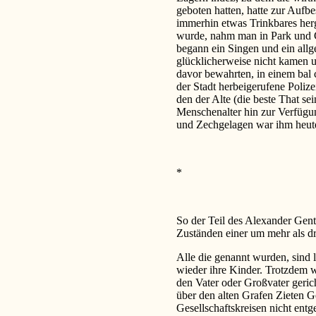
geboten hatten, hatte zur Aufb
immerhin etwas Trinkbares herg
wurde, nahm man in Park und Ga
begann ein Singen und ein all
glücklicherweise nicht kamen u
davor bewahrten, in einem bal 
der Stadt herbeigerufene Poliz
den der Alte (die beste That se
Menschenalter hin zur Verfügun
und Zechgelagen war ihm heute
*
So der Teil des Alexander Gent
Zuständen einer um mehr als dr
Alle die genannt wurden, sind 
wieder ihre Kinder. Trotzdem w
den Vater oder Großvater geric
über den alten Grafen Zieten G
Gesellschaftskreisen nicht entg