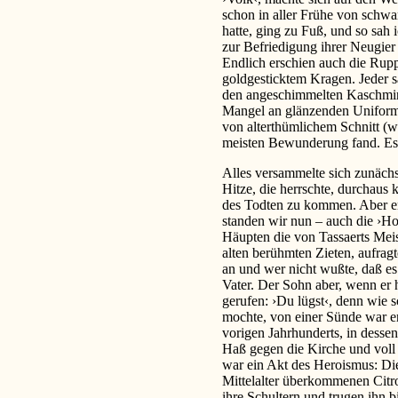
schon in aller Frühe von schw
hatte, ging zu Fuß, und so sah
zur Befriedigung ihrer Neugier 
Endlich erschien auch die Rupp
goldgesticktem Kragen. Jeder 
den angeschimmelten Kaschmirh
Mangel an glänzenden Uniform
von alterthümlichem Schnitt (w
meisten Bewunderung fand. Es w
Alles versammelte sich zunächs
Hitze, die herrschte, durchaus 
des Todten zu kommen. Aber en
standen wir nun – auch die ›Hon
Häupten die von Tassaerts Meis
alten berühmten Zieten, aufrag
an und wer nicht wußte, daß es 
Vater. Der Sohn aber, wenn er 
gerufen: ›Du lügst‹, denn wie 
mochte, von einer Sünde war er
vorigen Jahrhunderts, in dessen
Haß gegen die Kirche und voll 
war ein Akt des Heroismus: Di
Mittelalter überkommenen Citro
ihre Schultern und trugen ihn bi