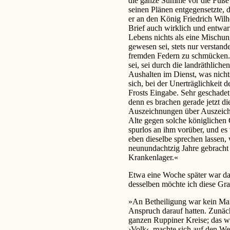
die ganze Summe vor die Füße 
seinen Plänen entgegensetzte, 
er an den König Friedrich Wilhe
Brief auch wirklich und entwarf
Lebens nichts als eine Mischu
gewesen sei, stets nur verstand
fremden Federn zu schmücken. 
sei, sei durch die landräthliche
Aushalten im Dienst, was nicht
sich, bei der Unerträglichkeit
Frosts Eingabe. Sehr geschadet
denn es brachen gerade jetzt d
Auszeichnungen über Auszeich
Alte gegen solche königlichen
spurlos an ihm vorüber, und es
eben dieselbe sprechen lassen, 
neunundachtzig Jahre gebracht 
Krankenlager.«
Etwa eine Woche später war da
desselben möchte ich diese Gra
»An Betheiligung war kein Man
Anspruch darauf hatten. Zunäch
ganzen Ruppiner Kreise; das wa
›Volk‹, machte sich auf den W