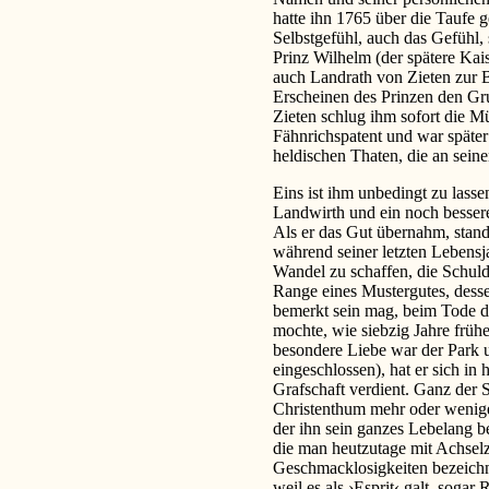
hatte ihn 1765 über die Taufe 
Selbstgefühl, auch das Gefühl,
Prinz Wilhelm (der spätere Kai
auch Landrath von Zieten zur 
Erscheinen des Prinzen den Gru
Zieten schlug ihm sofort die M
Fähnrichspatent und war später 
heldischen Thaten, die an seine
Eins ist ihm unbedingt zu lass
Landwirth und ein noch besserer
Als er das Gut übernahm, stand
während seiner letzten Lebensj
Wandel zu schaffen, die Schul
Range eines Mustergutes, desse
bemerkt sein mag, beim Tode d
mochte, wie siebzig Jahre früh
besondere Liebe war der Park u
eingeschlossen), hat er sich i
Grafschaft verdient. Ganz der S
Christenthum mehr oder weniger
der ihn sein ganzes Lebelang 
die man heutzutage mit Achselz
Geschmacklosigkeiten bezeichn
weil es als ›Esprit‹ galt, soga