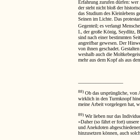
Erfahrung zurufen dürfen: wer 
der steht nicht bloß der histor
das Studium des Kleinlebens ge
Seinen im Lichte. Das protestan
Gegenteil; es verlangt Mensche
I., der große König, Seydlitz, 
sind nach einer bestimmten Seit
angreifbar gewesen. Der Hinwe
von ihnen geschadet. Gestalte
weshalb auch die Moltkebegei
mehr aus dem Kopf als aus de
__________________
88)
Ob das ursprüngliche, von 
wirklich in den Turmknopf hinei
meine Arbeit vorgelegen hat, wa
89)
Wir lieben nur das Individue
»Daher (so fährt er fort) unse
und Anekdoten abgeschiedener,
hinzusetzen können, auch solch