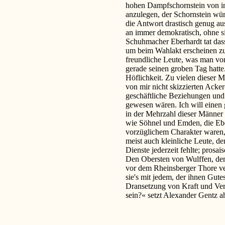
hohen Dampfschornstein von inn
anzulegen, der Schornstein wür
die Antwort drastisch genug au
an immer demokratisch, ohne s
Schuhmacher Eberhardt tat dass
um beim Wahlakt erscheinen z
freundliche Leute, was man vo
gerade seinen groben Tag hatte
Höflichkeit. Zu vielen dieser M
von mir nicht skizzierten Acker
geschäftliche Beziehungen und 
gewesen wären. Ich will einen 
in der Mehrzahl dieser Männer 
wie Söhnel und Emden, die Eb
vorzüglichem Charakter waren, 
meist auch kleinliche Leute, d
Dienste jederzeit fehlte; prosa
Den Obersten von Wulffen, dem
vor dem Rheinsberger Thore ver
sie's mit jedem, der ihnen Gute
Dransetzung von Kraft und Ve
sein?« setzt Alexander Gentz a