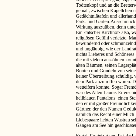
Todtenkopf und an die Bretterw
gemalt, zwischen Kapellchen u
Gedächtnißtafeln und allerhand
Park- und Garten-Ausschmückun
Wirkung auszuüben, denn unter 
Ein ›falscher Kirchhof‹ also, 
religiösen Gefühl verletzte. Man
bewundernd oder schmunzelnd a
und ungläubig, wie der Landrat
nichts Lieberes und Schöneres –
die mit vielem aussöhnen konnt
alten Bäumen, seinen Lagerplät
Booten und Gondeln von seinen
keiner Übertreibung schuldig, w
dem Park anzutreffen waren. D
wetteifern konnte. Sogar Frem
war des Alten Laune. Er erschi
hellblauen Pantalons, einen Ste
den er mit großer Freundlichkei
Gärtner, der den Namen Geduldi
nämlich das Recht einer Milch-
Liebespaare liebten Wustrau se
Gängen am See hin geschlosse
Er galt für geizig und fast dar