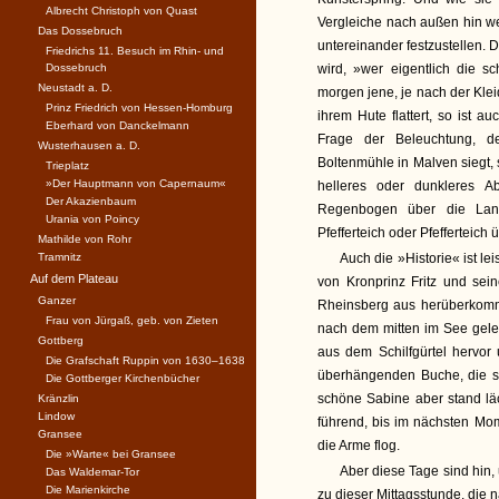
Albrecht Christoph von Quast
Vergleiche nach außen hin we
Das Dossebruch
untereinander festzustellen. 
Friedrichs 11. Besuch im Rhin- und
Dossebruch
wird, »wer eigentlich die s
Neustadt a. D.
morgen jene, je nach der Klei
Prinz Friedrich von Hessen-Homburg
ihrem Hute flattert, so ist 
Eberhard von Danckelmann
Frage der Beleuchtung, d
Wusterhausen a. D.
Boltenmühle in Malven siegt,
Trieplatz
»Der Hauptmann von Capernaum«
helleres oder dunkleres A
Der Akazienbaum
Regenbogen über die Lands
Urania von Poincy
Pfefferteich oder Pfefferteich ü
Mathilde von Rohr
Tramnitz
Auch die »Historie« ist l
Auf dem Plateau
von Kronprinz Fritz und se
Ganzer
Rheinsberg aus herüberkom
Frau von Jürgaß, geb. von Zieten
nach dem mitten im See geleg
Gottberg
aus dem Schilfgürtel hervor
Die Grafschaft Ruppin von 1630–1638
überhängenden Buche, die sc
Die Gottberger Kirchenbücher
schöne Sabine aber stand lä
Kränzlin
Lindow
führend, bis im nächsten Mo
Gransee
die Arme flog.
Die »Warte« bei Gransee
Aber diese Tage sind hin, 
Das Waldemar-Tor
Die Marienkirche
zu dieser Mittagsstunde, die 