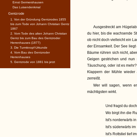
Ernst Germershausen
Das Luisendenkmal
Gentzrode
1. Von der Gründung Gentzrodes 1855
bis zum Tode von Johann Christian Gentz
Ausgestreckt am Hügelab
1867
du hier, bis die wachsende St
2. Vom Tode des alten Johann Christian
Gentz bis zum Bau des Gentzroder
ob nicht doch vielleicht ein L
Herrenhauses (1877)
der Einsamkeit. Der See liegt 
3. Die Turmknopf-Urkunde
Bäume rühren sich nicht, aber
4. Vom Bau des Gentzroder
Herrenhauses
Geigen gestrichen und nun s
5. Gentzrode von 1881 bis jetzt
Täuschung, oder ist es mehr?
Klappern der Mühle wieder 
zerreißt.
Wer will sagen, wenn e
mächtigsten wirkt.
Und fragst du doch
Wo birgt ihn die 
Ist's norderwärts 
Ist's süderwärts 
Ist's Rottstiel tief