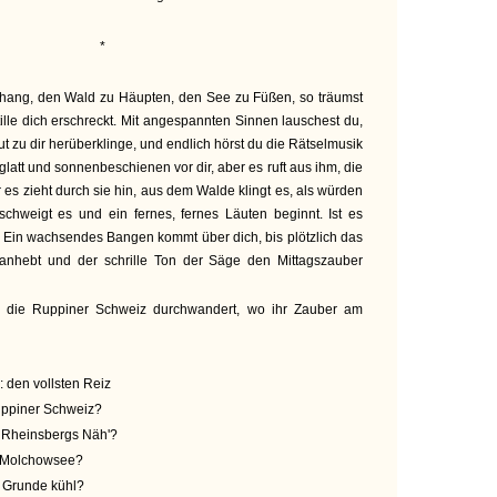
*
hang, den Wald zu Häupten, den See zu Füßen, so träumst
ille dich erschreckt. Mit angespannten Sinnen lauschest du,
aut zu dir herüberklinge, und endlich hörst du die Rätselmusik
glatt und sonnenbeschienen vor dir, aber es ruft aus ihm, die
 es zieht durch sie hin, aus dem Walde klingt es, als würden
chweigt es und ein fernes, fernes Läuten beginnt. Ist es
 Ein wachsendes Bangen kommt über dich, bis plötzlich das
anhebt und der schrille Ton der Säge den Mittagszauber
r die Ruppiner Schweiz durchwandert, wo ihr Zauber am
: den vollsten Reiz
Ruppiner Schweiz?
in Rheinsbergs Näh'?
im Molchowsee?
 im Grunde kühl?