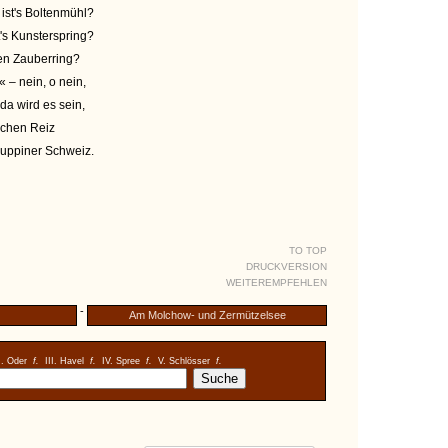
, ist's Boltenmühl?
st's Kunsterspring?
den Zauberring?
 – nein, o nein,
a wird es sein,
eichen Reiz
 Ruppiner Schweiz.
TO TOP
DRUCKVERSION
WEITEREMPFEHLEN
-
Am Molchow- und Zermützelsee
I. Oder
f.
III. Havel
f.
IV. Spree
f.
V. Schlösser
f.