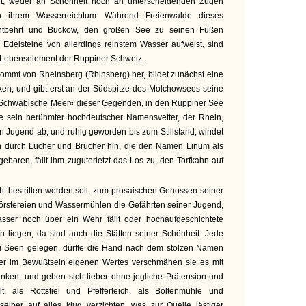
gt, weder an Schönheit noch an unterscheidenden Zügen
 in ihrem Wasserreichtum. Während Freienwalde dieses
entbehrt und Buckow, den großen See zu seinen Füßen
 Edelsteine von allerdings reinstem Wasser aufweist, sind
e Lebenselement der Ruppiner Schweiz.
 kommt von Rheinsberg (Rhinsberg) her, bildet zunächst eine
n, und gibt erst an der Südspitze des Molchowsees seine
»Schwäbische Meer« dieser Gegenden, in den Ruppiner See
, wie sein berühmter hochdeutscher Namensvetter, der Rhein,
 Jugend ab, und ruhig geworden bis zum Stillstand, windet
ch durch Lücher und Brücher hin, die den Namen Linum als
geboren, fällt ihm zuguterletzt das Los zu, den Torfkahn auf
ht bestritten werden soll, zum prosaischen Genossen seiner
 Förstereien und Wassermühlen die Gefährten seiner Jugend,
sser noch über ein Wehr fällt oder hochaufgeschichtete
n liegen, da sind auch die Stätten seiner Schönheit. Jede
ei Seen gelegen, dürfte die Hand nach dem stolzen Namen
ber im Bewußtsein eigenen Wertes verschmähen sie es mit
ken, und geben sich lieber ohne jegliche Prätension und
lt, als Rottstiel und Pfefferteich, als Boltenmühle und
selber auf alles klug verzichten, was zur Quelle lästiger