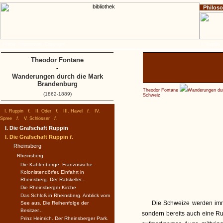
Philos
Home
Impressum
Copyright
I. Ruppin
Theodor Fontane
-
Wanderungen durch die Mark
Brandenburg
Theodor Fontane
Wanderungen dur
(1862-1889)
Schweiz
I. Ruppin
f.
II. Oder
f.
III. Havel
f.
IV.
Spree
f.
V. Schlösser
f.
I. Die Grafschaft Ruppin
I. Die Grafschaft Ruppin
f.
Rheinsberg
Rheinsberg
Die Kahlenberge. Französische
Kolonistendörfer. Einfahrt in
Rheinsberg. Der Ratskeller...
Die Rheinsberger Kirche
Das Schloß in Rheinsberg. Anblick vom
Die Schweize werden imme
See aus. Die Reihenfolge der
Besitzer...
sondern bereits auch eine Ru
Prinz Heinrich. Der Rheinsberger Park.