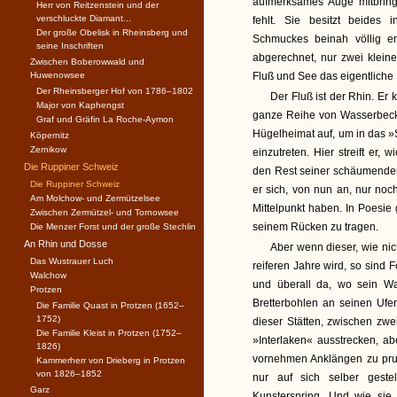
aufmerksames Auge mitbrin
Herr von Reitzenstein und der
verschluckte Diamant...
fehlt. Sie besitzt beides
Der große Obelisk in Rheinsberg und
Schmuckes beinah völlig 
seine Inschriften
abgerechnet, nur zwei kleine
Zwischen Boberowwald und
Huwenowsee
Fluß und See das eigentlich
Der Rheinsberger Hof von 1786–1802
Der Fluß ist der Rhin. Er
Major von Kaphengst
ganze Reihe von Wasserbecke
Graf und Gräfin La Roche-Aymon
Hügelheimat auf, um in das 
Köpernitz
Zernikow
einzutreten. Hier streift er
Die Ruppiner Schweiz
den Rest seiner schäumenden
Die Ruppiner Schweiz
er sich, von nun an, nur no
Am Molchow- und Zermützelsee
Mittelpunkt haben. In Poesie 
Zwischen Zermützel- und Tornowsee
seinem Rücken zu tragen.
Die Menzer Forst und der große Stechlin
An Rhin und Dosse
Aber wenn dieser, wie nic
Das Wustrauer Luch
reiferen Jahre wird, so sind
Walchow
und überall da, wo sein Wa
Protzen
Bretterbohlen an seinen Ufer
Die Familie Quast in Protzen (1652–
1752)
dieser Stätten, zwischen zw
Die Familie Kleist in Protzen (1752–
»Interlaken« ausstrecken, a
1826)
vornehmen Anklängen zu prun
Kammerherr von Drieberg in Protzen
von 1826–1852
nur auf sich selber gestel
Garz
Kunsterspring. Und wie sie 