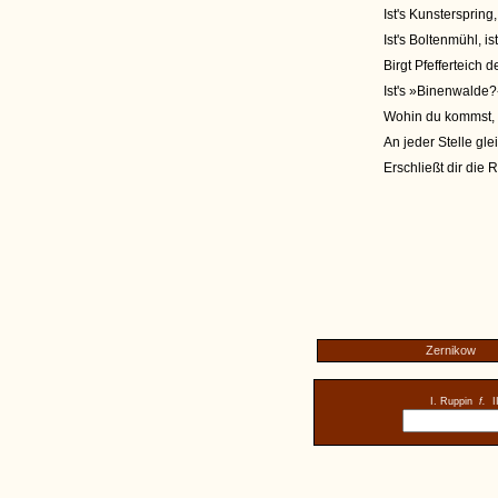
Ist's Kunsterspring
Ist's Boltenmühl, i
Birgt Pfefferteich 
Ist's »Binenwalde?«
Wohin du kommst, d
An jeder Stelle gl
Erschließt dir die
Zernikow
I. Ruppin
f.
I