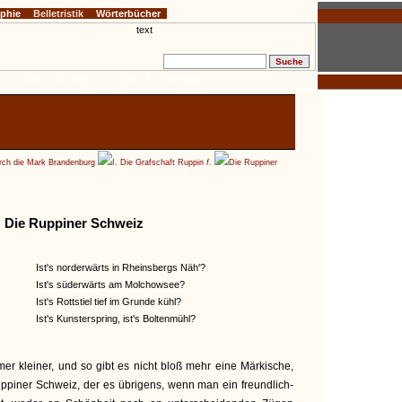
ophie
Belletristik
Wörterbücher
f.
II. Oder
f.
III. Havel
f.
IV. Spree
f.
V. Schlösser
f.
ch die Mark Brandenburg
I. Die Grafschaft Ruppin
f.
Die Ruppiner
Die Ruppiner Schweiz
Ist's norderwärts in Rheinsbergs Näh'?
Ist's süderwärts am Molchowsee?
Ist's Rottstiel tief im Grunde kühl?
Ist's Kunsterspring, ist's Boltenmühl?
r kleiner, und so gibt es nicht bloß mehr eine Märkische,
ppiner Schweiz, der es übrigens, wenn man ein freundlich-