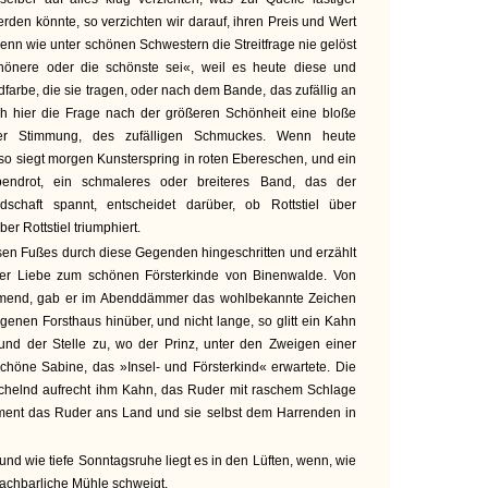
rden könnte, so verzichten wir darauf, ihren Preis und Wert
Denn wie unter schönen Schwestern die Streitfrage nie gelöst
chönere oder die schönste sei«, weil es heute diese und
dfarbe, die sie tragen, oder nach dem Bande, das zufällig an
auch hier die Frage nach der größeren Schönheit eine bloße
er Stimmung, des zufälligen Schmuckes. Wenn heute
 so siegt morgen Kunsterspring in roten Ebereschen, und ein
bendrot, ein schmaleres oder breiteres Band, das der
chaft spannt, entscheidet darüber, ob Rottstiel über
ber Rottstiel triumphiert.
eisen Fußes durch diese Gegenden hingeschritten und erzählt
iner Liebe zum schönen Försterkinde von Binenwalde. Von
mend, gab er im Abenddämmer das wohlbekannte Zeichen
enen Forsthaus hinüber, und nicht lange, so glitt ein Kahn
 und der Stelle zu, wo der Prinz, unter den Zweigen einer
höne Sabine, das »Insel- und Försterkind« erwartete. Die
chelnd aufrecht ihm Kahn, das Ruder mit raschem Schlage
ment das Ruder ans Land und sie selbst dem Harrenden in
und wie tiefe Sonntagsruhe liegt es in den Lüften, wenn, wie
nachbarliche Mühle schweigt.