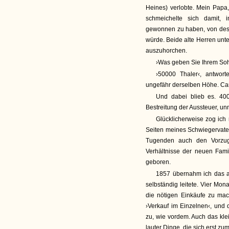
Heines) verlobte. Mein Papa,
schmeichelte sich damit,
gewonnen zu haben, von desse
würde. Beide alte Herren unt
auszuhorchen.
›Was geben Sie Ihrem Soh
›50000 Thaler‹, antwor
ungefähr derselben Höhe. Cam
Und dabei blieb es. 400
Bestreitung der Aussteuer, un
Glücklicherweise zog ich
Seiten meines Schwiegervater
Tugenden auch den Vorzug e
Verhältnisse der neuen Fami
geboren.
1857 übernahm ich das al
selbständig leitete. Vier Mo
die nötigen Einkäufe zu mac
›Verkauf im Einzelnen‹, und
zu, wie vordem. Auch das kl
lauter Dinge, die sich erst z