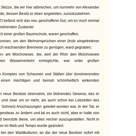
e Skizze, die wir hier abbrechen, um nunmehr von Alexander
de, dessen Besitz er eben angetreten, zurückzukehren.
7) befand sich das neu geschaffene Gut, um es noch einmal
 blühenden Zustande:
ich einer großen Baumschule, waren geschaffen;
Brunnen, um den Mehransprüchen einer (trotz eingetretener
och wachsenden Brennerei zu genügen, ward gegraben;
e« am Molchowsee, die, weil der Rhin den Molchowsee
emen Wasserverkehr ermöglichte, war unter großen
n Komplex von Scheunen und Ställen (der dominierenden
 einen mächtigen und beinah schönheitlich wirkenden
r neue Besitzer übernahm, ein blühendes Gewese, das er
, und zwar um so mehr, als auch schon bei Lebzeiten des
s Sohnes) Anschauungen geleitet worden war. In der Tat, er
 irgendwas zu ändern und tat es auch nicht, aber er hatte von
d benutzte diese, um alles reicher auszugestalten. Nicht in
er im Maß und Tempo wurde geändert.
 bei den Waldkulturen, an die der neue Besitzer sofort mit