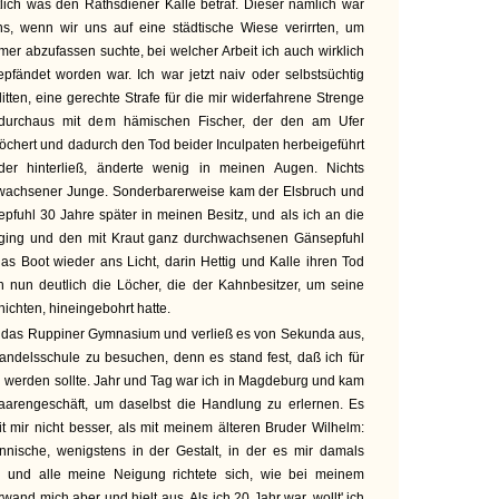
lich was den Rathsdiener Kalle betraf. Dieser nämlich war
uns, wenn wir uns auf eine städtische Wiese verirrten, um
mer abzufassen suchte, bei welcher Arbeit ich auch wirklich
pfändet worden war. Ich war jetzt naiv oder selbstsüchtig
itten, eine gerechte Strafe für die mir widerfahrene Strenge
 durchaus mit dem hämischen Fischer, der den am Ufer
öchert und dadurch den Tod beider Inculpaten herbeigeführt
der hinterließ, änderte wenig in meinen Augen. Nichts
erwachsener Junge. Sonderbarerweise kam der Elsbruch und
epfuhl 30 Jahre später in meinen Besitz, und als ich an die
ging und den mit Kraut ganz durchwachsenen Gänsepfuhl
s Boot wieder ans Licht, darin Hettig und Kalle ihren Tod
h nun deutlich die Löcher, die der Kahnbesitzer, um seine
ichten, hineingebohrt hatte.
uf das Ruppiner Gymnasium und verließ es von Sekunda aus,
delsschule zu besuchen, denn es stand fest, daß ich für
werden sollte. Jahr und Tag war ich in Magdeburg und kam
aarengeschäft, um daselbst die Handlung zu erlernen. Es
t mir nicht besser, als mit meinem älteren Bruder Wilhelm:
nische, wenigstens in der Gestalt, in der es mir damals
n, und alle meine Neigung richtete sich, wie bei meinem
rwand mich aber und hielt aus. Als ich 20 Jahr war, wollt' ich