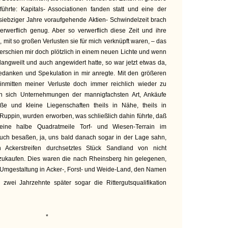
führte: Kapitals- Associationen fanden statt und eine der
iebziger Jahre voraufgehende Aktien- Schwindelzeit brach
erwerflich genug. Aber so verwerflich diese Zeit und ihre
, mit so großen Verlusten sie für mich verknüpft waren, – das
rschien mir doch plötzlich in einem neuen Lichte und wenn
langweilt und auch angewidert hatte, so war jetzt etwas da,
Gedanken und Spekulation in mir anregte. Mit den größeren
inmitten meiner Verluste doch immer reichlich wieder zu
n sich Unternehmungen der mannigfachsten Art, Ankäufe
e und kleine Liegenschaften theils in Nähe, theils in
Ruppin, wurden erworben, was schließlich dahin führte, daß
eine halbe Quadratmeile Torf- und Wiesen-Terrain im
ch besaßen, ja, uns bald danach sogar in der Lage sahn,
n Ackerstreifen durchsetztes Stück Sandland von nicht
zukaufen. Dies waren die nach Rheinsberg hin gelegenen,
r Umgestaltung in Acker-, Forst- und Weide-Land, den Namen
wei Jahrzehnte später sogar die Rittergutsqualifikation
*