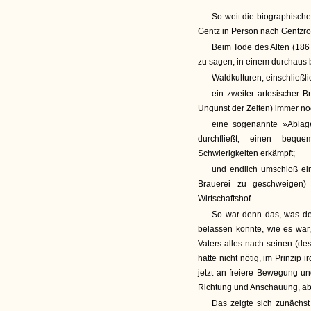
So weit die biographisch
Gentz in Person nach Gentzro
Beim Tode des Alten (186
zu sagen, in einem durchaus
Waldkulturen, einschließl
ein zweiter artesischer 
Ungunst der Zeiten) immer n
eine sogenannte »Ablag
durchfließt, einen bequ
Schwierigkeiten erkämpft;
und endlich umschloß ei
Brauerei zu geschweigen)
Wirtschaftshof.
So war denn das, was de
belassen konnte, wie es war
Vaters alles nach seinen (de
hatte nicht nötig, im Prinzip
jetzt an freiere Bewegung un
Richtung und Anschauung, ab
Das zeigte sich zunächst