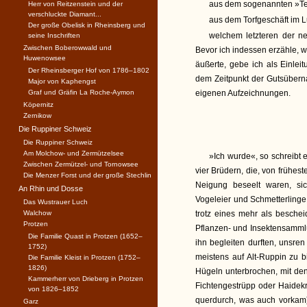
aus dem sogenannten »Te
Herr von Reitzenstein und der
verschluckte Diamant...
aus dem Torfgeschäft im L
Der große Obelisk in Rheinsberg und
welchem letzteren der n
seine Inschriften
Zwischen Boberowwald und
Bevor ich indessen erzähle, 
Huwenowsee
äußerte, gebe ich als Einlei
Der Rheinsberger Hof von 1786–1802
dem Zeitpunkt der Gutsüberna
Major von Kaphengst
Graf und Gräfin La Roche-Aymon
eigenen Aufzeichnungen.
Köpernitz
Zernikow
Die Ruppiner Schweiz
Die Ruppiner Schweiz
Am Molchow- und Zermützelsee
»Ich wurde«, so schreibt 
Zwischen Zermützel- und Tornowsee
vier Brüdern, die, von frühes
Die Menzer Forst und der große Stechlin
Neigung beseelt waren, sic
An Rhin und Dosse
Vogeleier und Schmetterlinge
Das Wustrauer Luch
Walchow
trotz eines mehr als besche
Protzen
Pflanzen- und Insektensammlu
Die Familie Quast in Protzen (1652–
ihn begleiten durften, unsren
1752)
meistens auf Alt-Ruppin zu 
Die Familie Kleist in Protzen (1752–
1826)
Hügeln unterbrochen, mit den
Kammerherr von Drieberg in Protzen
Fichtengestrüpp oder Haidek
von 1826–1852
querdurch, was auch vorkam)
Garz