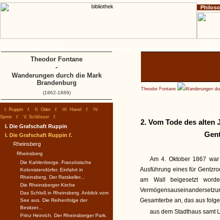
Philos
Home
Impressum
Copyright
I. Ruppin
Theodor Fontane
-
Wanderungen durch die Mark
Brandenburg
Theodor Fontane
Wanderungen dur
(1862-1889)
I. Ruppin
f.
II. Oder
f.
III. Havel
f.
IV.
Spree
f.
V. Schlösser
f.
2. Vom Tode des alten 
I. Die Grafschaft Ruppin
Gent
I. Die Grafschaft Ruppin
f.
Rheinsberg
Rheinsberg
Am 4. Oktober 1867 war d
Die Kahlenberge. Französische
Ausführung eines für Gentzr
Kolonistendörfer. Einfahrt in
Rheinsberg. Der Ratskeller...
am Wall beigesetzt worde
Die Rheinsberger Kirche
Vermögensauseinandersetzu
Das Schloß in Rheinsberg. Anblick vom
Gesamterbe an, das aus folg
See aus. Die Reihenfolge der
Besitzer...
aus dem Stadthaus samt L
Prinz Heinrich. Der Rheinsberger Park.