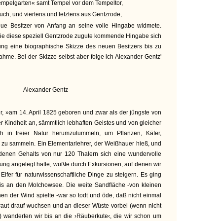
mpelgarten« samt Tempel vor dem Tempeltor,
uch, und viertens und letztens aus Gentzrode,
eue Besitzer von Anfang an seine volle Hingabe widmete.
wie diese speziell Gentzrode zugute kommende Hingabe sich
tung eine biographische Skizze des neuen Besitzers bis zu
hme. Bei der Skizze selbst aber folge ich Alexander Gentz'
Alexander Gentz
er, »am 14. April 1825 geboren und zwar als der jüngste von
ter Kindheit an, sämmtlich lebhaften Geistes und von gleicher
h in freier Natur herumzutummeln, um Pflanzen, Käfer,
 zu sammeln. Ein Elementarlehrer, der Weißhauer hieß, und
idenen Gehalts von nur 120 Thalern sich eine wundervolle
ng angelegt hatte, wußte durch Exkursionen, auf denen wir
 Eifer für naturwissenschaftliche Dinge zu steigern. Es ging
bis an den Molchowsee. Die weite Sandfläche -von kleinen
en der Wind spielte -war so todt und öde, daß nicht einmal
raut drauf wuchsen und an dieser Wüste vorbei (wenn nicht
 wanderten wir bis an die ›Räuberkute‹, die wir schon um