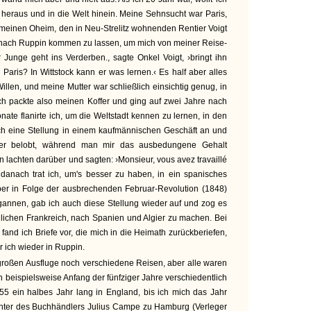
heraus und in die Welt hinein. Meine Sehnsucht war Paris,
 meinen Oheim, den in Neu-Strelitz wohnenden Rentier Voigt
) nach Ruppin kommen zu lassen, um mich von meiner Reise-
Junge geht ins Verderben., sagte Onkel Voigt, ›bringt ihn
n Paris? In Wittstock kann er was lernen.‹ Es half aber alles
Willen, und meine Mutter war schließlich einsichtig genug, in
ch packte also meinen Koffer und ging auf zwei Jahre nach
ate flanirte ich, um die Weltstadt kennen zu lernen, in den
h eine Stellung in einem kaufmännischen Geschäft an und
ber belobt, während man mir das ausbedungene Gehalt
n lachten darüber und sagten: ›Monsieur, vous avez travaillé
 danach trat ich, um's besser zu haben, in ein spanisches
er in Folge der ausbrechenden Februar-Revolution (1848)
gannen, gab ich auch diese Stellung wieder auf und zog es
lichen Frankreich, nach Spanien und Algier zu machen. Bei
 fand ich Briefe vor, die mich in die Heimath zurückberiefen,
ich wieder in Ruppin.
 großen Ausfluge noch verschiedene Reisen, aber alle waren
h beispielsweise Anfang der fünfziger Jahre verschiedentlich
5 ein halbes Jahr lang in England, bis ich mich das Jahr
hter des Buchhändlers Julius Campe zu Hamburg (Verleger