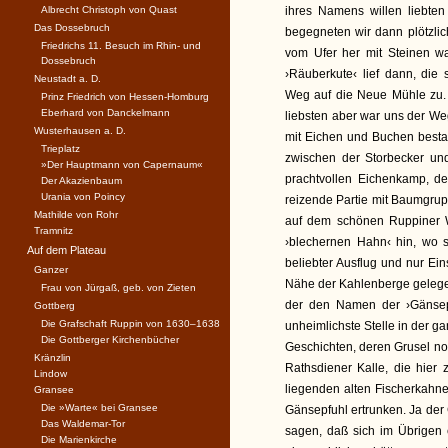
Albrecht Christoph von Quast
ihres Namens willen liebten
Das Dossebruch
begegneten wir dann plötzli
Friedrichs 11. Besuch im Rhin- und
vom Ufer her mit Steinen war
Dossebruch
›Räuberkute‹ lief dann, di
Neustadt a. D.
Weg auf die Neue Mühle zu. 
Prinz Friedrich von Hessen-Homburg
Eberhard von Danckelmann
liebsten aber war uns der We
Wusterhausen a. D.
mit Eichen und Buchen bestan
Trieplatz
zwischen der Storbecker un
»Der Hauptmann von Capernaum«
prachtvollen Eichenkamp, der
Der Akazienbaum
Urania von Poincy
reizende Partie mit Baumgrup
Mathilde von Rohr
auf dem schönen Ruppiner Wa
Tramnitz
›blechernen Hahn‹ hin, wo s
Auf dem Plateau
beliebter Ausflug und nur Ei
Ganzer
Nähe der Kahlenberge gelegen
Frau von Jürgaß, geb. von Zieten
der den Namen der ›Gänsepf
Gottberg
Die Grafschaft Ruppin von 1630–1638
unheimlichste Stelle in der g
Die Gottberger Kirchenbücher
Geschichten, deren Grusel no
Kränzlin
Rathsdiener Kalle, die hier
Lindow
liegenden alten Fischerkahne
Gransee
Die »Warte« bei Gransee
Gänsepfuhl ertrunken. Ja der
Das Waldemar-Tor
sagen, daß sich im Übrigen 
Die Marienkirche