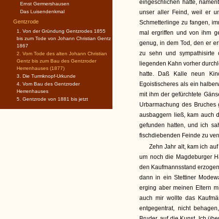
eingeschlichen hätte, nament
Ernst Germershausen
Das Luisendenkmal
unser aller Feind, weil er 
Gentzrode
Schmetterlinge zu fangen, im
1. Von der Gründung Gentzrodes 1855
mal ergriffen und von ihm ge
bis zum Tode von Johann Christian Gentz
genug, in dem Tod, den er erl
1867
zu sehn und sympathisirte
2. Vom Tode des alten Johann Christian
Gentz bis zum Bau des Gentzroder
liegenden Kahn vorher durchl
Herrenhauses (1877)
hatte. Daß Kalle neun Kin
3. Die Turmknopf-Urkunde
Egoistischeres als ein halb
4. Vom Bau des Gentzroder
Herrenhauses
mit ihm der gefürchtete Gäns
5. Gentzrode von 1881 bis jetzt
Urbarmachung des Bruches 
ausbaggern ließ, kam auch da
gefunden hatten, und ich sa
fischdiebenden Feinde zu vern
Zehn Jahr alt, kam ich a
um noch die Magdeburger Han
den Kaufmannsstand erzogen 
dann in ein Stettiner Modew
erging aber meinen Eltern mi
auch mir wollte das Kaufmän
entgegentrat, nicht behage
Bruder, auf die Kunst. Ich übe