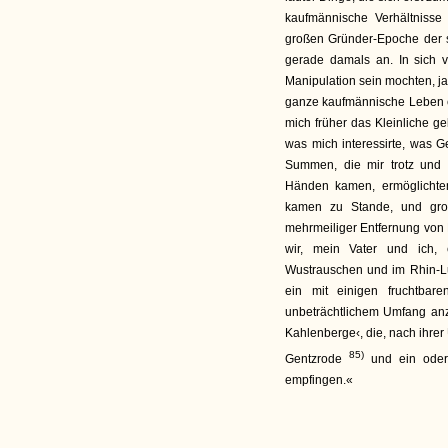
kaufmännische Verhältnisse 
großen Gründer-Epoche der s
gerade damals an. In sich v
Manipulation sein mochten, ja
ganze kaufmännische Leben e
mich früher das Kleinliche ge
was mich interessirte, was 
Summen, die mir trotz und 
Händen kamen, ermöglichte
kamen zu Stande, und groß
mehrmeiliger Entfernung von 
wir, mein Vater und ich, 
Wustrauschen und im Rhin-Lu
ein mit einigen fruchtbare
unbeträchtlichem Umfang an
Kahlenberge‹, die, nach ihre
85)
Gentzrode
und ein oder z
empfingen.«