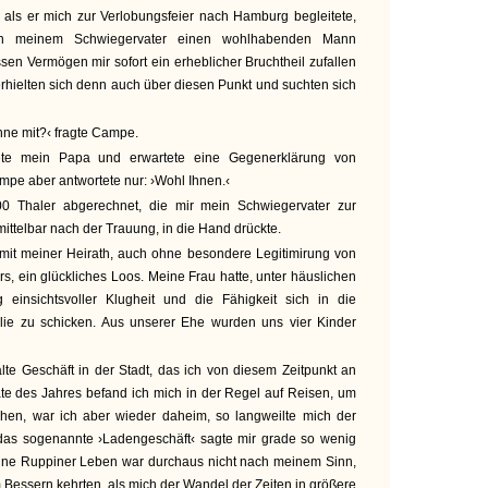
 als er mich zur Verlobungsfeier nach Hamburg begleitete,
 in meinem Schwiegervater einen wohlhabenden Mann
n Vermögen mir sofort ein erheblicher Bruchtheil zufallen
erhielten sich denn auch über diesen Punkt und suchten sich
ne mit?‹ fragte Campe.
tete mein Papa und erwartete eine Gegenerklärung von
pe aber antwortete nur: ›Wohl Ihnen.‹
0 Thaler abgerechnet, die mir mein Schwiegervater zur
mittelbar nach der Trauung, in die Hand drückte.
 mit meiner Heirath, auch ohne besondere Legitimirung von
s, ein glückliches Loos. Meine Frau hatte, unter häuslichen
insichtsvoller Klugheit und die Fähigkeit sich in die
lie zu schicken. Aus unserer Ehe wurden uns vier Kinder
te Geschäft in der Stadt, das ich von diesem Zeitpunkt an
nate des Jahres befand ich mich in der Regel auf Reisen, um
hen, war ich aber wieder daheim, so langweilte mich der
 das sogenannte ›Ladengeschäft‹ sagte mir grade so wenig
eine Ruppiner Leben war durchaus nicht nach meinem Sinn,
um Bessern kehrten, als mich der Wandel der Zeiten in größere