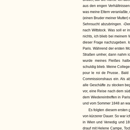
aus den engen Verhältnissen 
was meine Eltern veranlaßte,
(einen Bruder meiner Mutter
Sehnsucht abzubringen. ›Der 
nach Wittstock. Was soll er i
nichts, ich blieb bei meinem 
dieser Frage nachzugeben. I
Paris. Während der ersten Mon
Straßen umher, dann nahm ic
wurde meines Fleißes hal
schuldig blieb. Meine College
pour le roi de Prusse.. Bald
Commissionshaus ein. Als ab
alle Geschäfte zu stocken be
vor, eine Reise nach dem süd
dem Wiedereintreffen in Paris
und vom Sommer 1848 an war 
Es folgten diesem ersten
von kürzerer Dauer. So war ic
in Wien und Venedig und 185
drauf mit Helene Campe, Toc