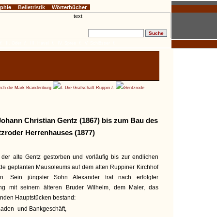
ophie
Belletristik
Wörterbücher
f.
II. Oder
f.
III. Havel
f.
IV. Spree
f.
V. Schlösser
f.
ch die Mark Brandenburg
I. Die Grafschaft Ruppin
f.
Gentzrode
Johann Christian Gentz (1867) bis zum Bau des
zroder Herrenhauses (1877)
er alte Gentz gestorben und vorläufig bis zur endlichen
ode geplanten Mausoleums auf dem alten Ruppiner Kirchhof
n. Sein jüngster Sohn Alexander trat nach erfolgter
ng mit seinem älteren Bruder Wilhelm, dem Maler, das
enden Hauptstücken bestand:
aden- und Bankgeschäft,