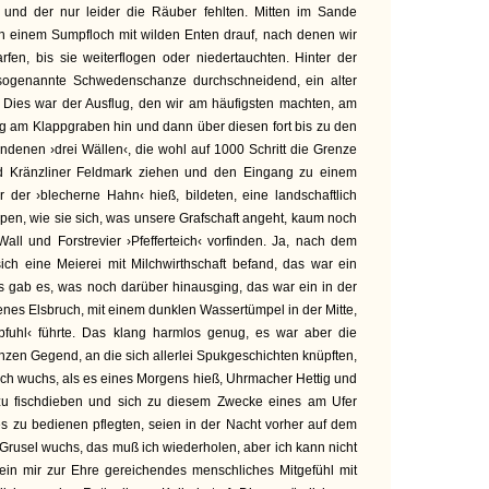
 und der nur leider die Räuber fehlten. Mitten im Sande
ch einem Sumpfloch mit wilden Enten drauf, nach denen wir
fen, bis sie weiterflogen oder niedertauchten. Hinter der
e sogenannte Schwedenschanze durchschneidend, ein alter
Dies war der Ausflug, den wir am häufigsten machten, am
g am Klappgraben hin und dann über diesen fort bis zu den
denen ›drei Wällen‹, die wohl auf 1000 Schritt die Grenze
d Kränzliner Feldmark ziehen und den Eingang zu einem
 der ›blecherne Hahn‹ hieß, bildeten, eine landschaftlich
pen, wie sie sich, was unsere Grafschaft angeht, kaum noch
ll und Forstrevier ›Pfefferteich‹ vorfinden. Ja, nach dem
ich eine Meierei mit Milchwirthschaft befand, das war ein
ns gab es, was noch darüber hinausging, das war ein in der
es Elsbruch, mit einem dunklen Wassertümpel in der Mitte,
uhl‹ führte. Das klang harmlos genug, es war aber die
anzen Gegend, an die sich allerlei Spukgeschichten knüpften,
ch wuchs, als es eines Morgens hieß, Uhrmacher Hettig und
 zu fischdieben und sich zu diesem Zwecke eines am Ufer
s zu bedienen pflegten, seien in der Nacht vorher auf dem
 Grusel wuchs, das muß ich wiederholen, aber ich kann nicht
ein mir zur Ehre gereichendes menschliches Mitgefühl mit