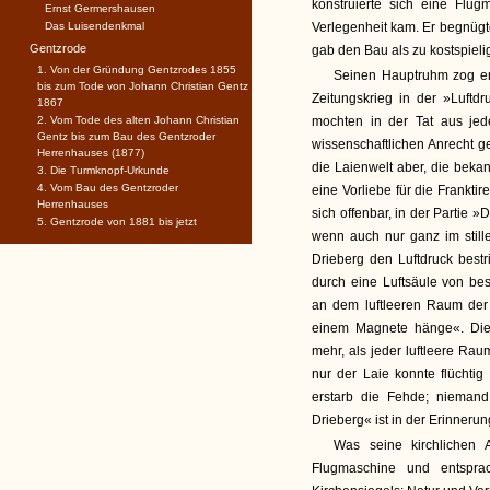
konstruierte sich eine Flug
Ernst Germershausen
Das Luisendenkmal
Verlegenheit kam. Er begnügt
Gentzrode
gab den Bau als zu kostspieli
1. Von der Gründung Gentzrodes 1855
Seinen Hauptruhm zog er 
bis zum Tode von Johann Christian Gentz
Zeitungskrieg in der »Luftd
1867
2. Vom Tode des alten Johann Christian
mochten in der Tat aus je
Gentz bis zum Bau des Gentzroder
wissenschaftlichen Anrecht g
Herrenhauses (1877)
die Laienwelt aber, die bek
3. Die Turmknopf-Urkunde
4. Vom Bau des Gentzroder
eine Vorliebe für die Frankti
Herrenhauses
sich offenbar, in der Partie
5. Gentzrode von 1881 bis jetzt
wenn auch nur ganz im still
Drieberg den Luftdruck bestri
durch eine Luftsäule von b
an dem luftleeren Raum der
einem Magnete hänge«. Die
mehr, als jeder luftleere Ra
nur der Laie konnte flüchti
erstarb die Fehde; nieman
Drieberg« ist in der Erinnerun
Was seine kirchlichen 
Flugmaschine und entspra