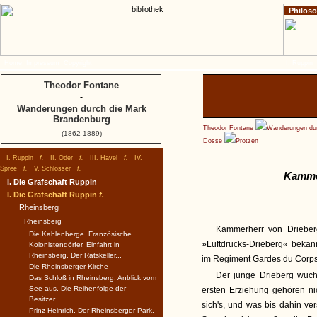
Philos
Home
Impressum
Copyright
I. Ruppin
Theodor Fontane
-
Wanderungen durch die Mark
Brandenburg
Theodor Fontane
Wanderungen dur
(1862-1889)
Dosse
Protzen
I. Ruppin
f.
II. Oder
f.
III. Havel
f.
IV.
Spree
f.
V. Schlösser
f.
Kammer
I. Die Grafschaft Ruppin
I. Die Grafschaft Ruppin
f.
Rheinsberg
Rheinsberg
Kammerherr von Drieberg
Die Kahlenberge. Französische
»Luftdrucks-Drieberg« bekann
Kolonistendörfer. Einfahrt in
Rheinsberg. Der Ratskeller...
im Regiment Gardes du Corps
Die Rheinsberger Kirche
Der junge Drieberg wuchs
Das Schloß in Rheinsberg. Anblick vom
See aus. Die Reihenfolge der
ersten Erziehung gehören ni
Besitzer...
sich's, und was bis dahin v
Prinz Heinrich. Der Rheinsberger Park.