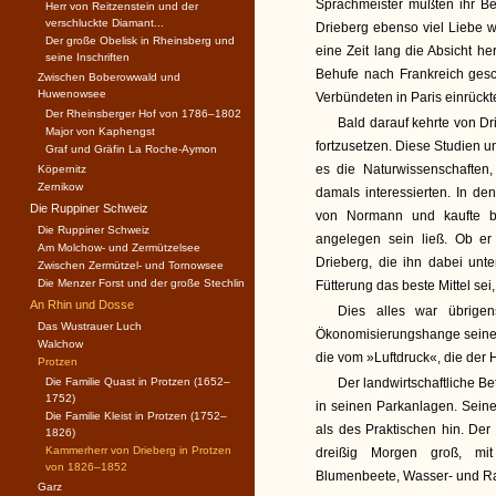
Sprachmeister mußten ihr Be
Herr von Reitzenstein und der
verschluckte Diamant...
Drieberg ebenso viel Liebe 
Der große Obelisk in Rheinsberg und
eine Zeit lang die Absicht h
seine Inschriften
Behufe nach Frankreich gesc
Zwischen Boberowwald und
Huwenowsee
Verbündeten in Paris einrückt
Der Rheinsberger Hof von 1786–1802
Bald darauf kehrte von Dr
Major von Kaphengst
fortzusetzen. Diese Studien 
Graf und Gräfin La Roche-Aymon
es die Naturwissenschaften
Köpernitz
Zernikow
damals interessierten. In de
Die Ruppiner Schweiz
von Normann und kaufte b
Die Ruppiner Schweiz
angelegen sein ließ. Ob er
Am Molchow- und Zermützelsee
Drieberg, die ihn dabei unte
Zwischen Zermützel- und Tornowsee
Die Menzer Forst und der große Stechlin
Fütterung das beste Mittel se
An Rhin und Dosse
Dies alles war übrigen
Das Wustrauer Luch
Ökonomisierungshange seinen 
Walchow
die vom »Luftdruck«, die der H
Protzen
Die Familie Quast in Protzen (1652–
Der landwirtschaftliche B
1752)
in seinen Parkanlagen. Sein
Die Familie Kleist in Protzen (1752–
als des Praktischen hin. Der
1826)
Kammerherr von Drieberg in Protzen
dreißig Morgen groß, mi
von 1826–1852
Blumenbeete, Wasser- und R
Garz