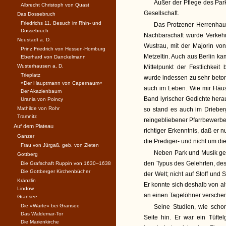
Außer der Pflege des Par
Albrecht Christoph von Quast
Gesellschaft.
Das Dossebruch
Friedrichs 11. Besuch im Rhin- und
Das Protzener Herrenhaus 
Dossebruch
Nachbarschaft wurde Verkehr
Neustadt a. D.
Wustrau, mit der Majorin von
Prinz Friedrich von Hessen-Homburg
Metzeltin. Auch aus Berlin 
Eberhard von Danckelmann
Wusterhausen a. D.
Mittelpunkt der Festlichkeit
Trieplatz
wurde indessen zu sehr betont
»Der Hauptmann von Capernaum«
auch im Leben. Wie mir Häus
Der Akazienbaum
Band lyrischer Gedichte hera
Urania von Poincy
Mathilde von Rohr
so stand es auch im Drieber
Tramnitz
reingebliebener Pfarrbewerber
Auf dem Plateau
richtiger Erkenntnis, daß er 
Ganzer
die Prediger- und nicht um di
Frau von Jürgaß, geb. von Zieten
Neben Park und Musik geh
Gottberg
den Typus des Gelehrten, de
Die Grafschaft Ruppin von 1630–1638
Die Gottberger Kirchenbücher
der Welt; nicht auf Stoff und
Kränzlin
Er konnte sich deshalb von al
Lindow
an einen Tagelöhner verschenkt
Gransee
Die »Warte« bei Gransee
Seine Studien, wie schon
Das Waldemar-Tor
Seite hin. Er war ein Tüfte
Die Marienkirche