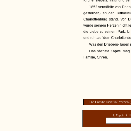
Kirchensiegels: Natur und Ver
1852 vermählte von Driebe
gestorben) an den Rittmei
Charlottenburg stand. Von D
wurde seinem Herzen nicht lei
die Liebe zu seinem Park. Un
und ruht auf dem Charlottenbu
Was den Drieberg-Tagen in 
Das nächste Kapitel mag 
Familie, führen.
Die Familie Kleist in Protzen
I. Ruppin
f.
I