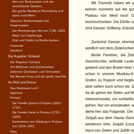
Herr von Reitzenstein und der
Mit Tramnitz haben wir
verschluckte Diamant...
kehren nunmehr auf die gro
Der große Obelisk in Rheinsberg und
Plateau von West nach Os
seine Inschriften
Zwischen Boberowwald und
durchschneiden. Die Dörfer u
Huwenowsee
sind Ganzer, Gottberg, Kränzl
Der Rheinsberger Hof von 1786–1802
Major von Kaphengst
Graf und Gräfin La Roche-Aymon
Zunächst Ganzer, ehemal
Köpernitz
westlich von dem Zietenschen
Zernikow
Beide Familien, die Zie
Die Ruppiner Schweiz
Geschlechter, seßhafte Leute
Die Ruppiner Schweiz
Am Molchow- und Zermützelsee
gedient und den Boden ihrer V
Zwischen Zermützel- und Tornowsee
schon in unsrem Wustrau-Ka
Die Menzer Forst und der große Stechlin
Grafen zu Ruppin und beglei
An Rhin und Dosse
aber saßen auch schon die J
Das Wustrauer Luch
da ab gehen die Zieten auf W
Walchow
Protzen
nebeneinander, um schließlic
Die Familie Quast in Protzen (1652–
gehen. Nur um anzudeuten, wi
1752)
stehe hier das Folgende. Die
Die Familie Kleist in Protzen (1752–
1826)
Jürgaß aus dem Hause Ganzer
Kammerherr von Drieberg in Protzen
wiederum eine Jürgaß (Leop
von 1826–1852
Hans von Zieten und Judith v
Garz