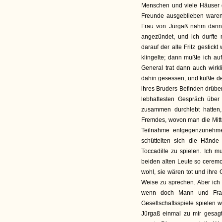
Menschen und viele Häuser g
Freunde ausgeblieben waren,
Frau von Jürgaß nahm dann 
angezündet, und ich durfte 
darauf der alte Fritz gestick
klingelte; dann mußte ich a
General trat dann auch wirk
dahin gesessen, und küßte d
ihres Bruders Befinden drübe
lebhaftesten Gespräch über d
zusammen durchlebt hatten
Fremdes, wovon man die Mitt
Teilnahme entgegenzunehmen
schüttelten sich die Händ
Toccadille zu spielen. Ich m
beiden alten Leute so ceremo
wohl, sie wären tot und ihre
Weise zu sprechen. Aber ich
wenn doch Mann und Frau
Gesellschaftsspiele spielen w
Jürgaß einmal zu mir gesagt