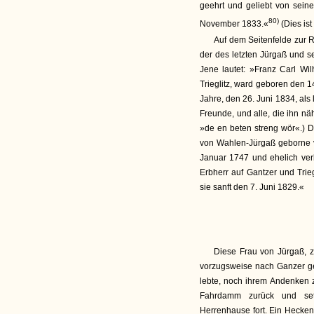
geehrt und geliebt von sein
80)
November 1833.«
(Dies ist
Auf dem Seitenfelde zur 
der des letzten Jürgaß und s
Jene lautet: »Franz Carl Wi
Trieglitz, ward geboren den 1
Jahre, den 26. Juni 1834, als 
Freunde, und alle, die ihn näh
»de en beten streng wör«.) D
von Wahlen-Jürgaß geborne 
Januar 1747 und ehelich ve
Erbherr auf Gantzer und Trie
sie sanft den 7. Juni 1829.«
Diese Frau von Jürgaß, z
vorzugsweise nach Ganzer gef
lebte, noch ihrem Andenken z
Fahrdamm zurück und se
Herrenhause fort. Ein Hecken