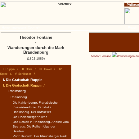
Philos
Home
Impressum
Copyright
I. Ruppin
Theodor Fontane
-
Wanderungen durch die Mark
Brandenburg
Theodor Fontane
Wanderungen dur
(1862-1889)
I. Ruppin
f.
II. Oder
f.
III. Havel
f.
IV.
Spree
f.
V. Schlösser
f.
I. Die Grafschaft Ruppin
I. Die Grafschaft Ruppin
f.
Rheinsberg
Rheinsberg
Die Kahlenberge. Französische
Kolonistendörfer. Einfahrt in
Rheinsberg. Der Ratskeller...
Die Rheinsberger Kirche
Das Schloß in Rheinsberg. Anblick vom
See aus. Die Reihenfolge der
Besitzer...
Prinz Heinrich. Der Rheinsberger Park.