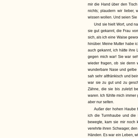
mir die Hand über den Tisch 
nichts; plaudern wir lieber, 
wissen wollen. Und seien Sie s
Und sie hielt Wort, und n
sie gut gekannt, die Frau vo
sich, als ich eine Waise gew
hinüber. Meine Mutter habe ich
auch gekannt, ich hätte ihre
gegen mich war! Sie war seh
wieder fragen, ob sie denn w
wunderbare Nase und gelbe L
sah sehr altfränkisch und be
war sie zu gut und zu gesc
Zähne, die sie bis zuletzt 
waren. Ich fühlte mich immer 
aber nur selten.
Außer der hohen Haube t
ich die Turmhaube und die 
bewegte, kam sie mir noch kl
verehrte ihren Schwager, den 
Händen. Es war ein Leben, wi