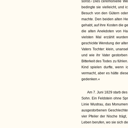
sonst.‹ Dies ceremonielle Wes
bedingte sie vielleicht, und
Besuch von den Gütern oder 
machte. Den beiden alten Her
gehabt, auf ihre Kosten die 
die alten Anekdoten von H
vielsten Mal erzählt wurd
geschickte Wendung der alten
Vaters Tochter: klein, unans
und wie ihr Vater gestorben
Bitterkeit des Todes zu fühlen
Kind spielen durfte, wenn i
vermacht, aber es hätte dies
gedenken.«
Am 7. Juni 1829 starb des 
Sohn. Ein Feldstein ohne Spr
Linie Wustrau, das Monument
ausgestorbenen Geschlechtes e
vier Pfeiler der Nische trä
Leben berufen, wo sie sich der