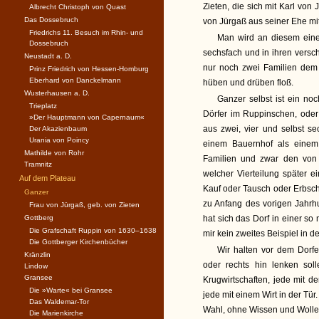
Zieten, die sich mit Karl von
Albrecht Christoph von Quast
Das Dossebruch
von Jürgaß aus seiner Ehe mit
Friedrichs 11. Besuch im Rhin- und
Man wird an diesem einen
Dossebruch
sechsfach und in ihren versc
Neustadt a. D.
nur noch zwei Familien dem
Prinz Friedrich von Hessen-Homburg
Eberhard von Danckelmann
hüben und drüben floß.
Wusterhausen a. D.
Ganzer selbst ist ein no
Trieplatz
Dörfer im Ruppinschen, oder 
»Der Hauptmann von Capernaum«
aus zwei, vier und selbst se
Der Akazienbaum
Urania von Poincy
einem Bauernhof als einem 
Mathilde von Rohr
Familien und zwar den von
Tramnitz
welcher Vierteilung später 
Auf dem Plateau
Kauf oder Tausch oder Erbsch
Ganzer
zu Anfang des vorigen Jahrhu
Frau von Jürgaß, geb. von Zieten
Gottberg
hat sich das Dorf in einer s
Die Grafschaft Ruppin von 1630–1638
mir kein zweites Beispiel in d
Die Gottberger Kirchenbücher
Wir halten vor dem Dorf
Kränzlin
oder rechts hin lenken sol
Lindow
Gransee
Krugwirtschaften, jede mit d
Die »Warte« bei Gransee
jede mit einem Wirt in der Tür
Das Waldemar-Tor
Wahl, ohne Wissen und Wollen
Die Marienkirche