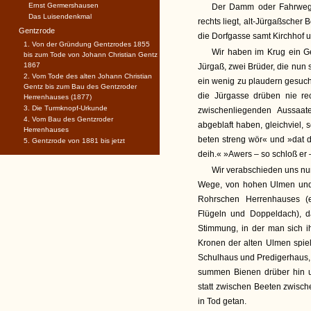
Ernst Germershausen
Der Damm oder Fahrweg ma
Das Luisendenkmal
rechts liegt, alt-Jürgaßscher 
Gentzrode
die Dorfgasse samt Kirchhof u
1. Von der Gründung Gentzrodes 1855
Wir haben im Krug ein G
bis zum Tode von Johann Christian Gentz
1867
Jürgaß, zwei Brüder, die nun 
2. Vom Tode des alten Johann Christian
ein wenig zu plaudern gesucht
Gentz bis zum Bau des Gentzroder
die Jürgasse drüben nie re
Herrenhauses (1877)
3. Die Turmknopf-Urkunde
zwischenliegenden Aussaat
4. Vom Bau des Gentzroder
abgeblaft haben, gleichviel,
Herrenhauses
beten streng wör« und »dat
5. Gentzrode von 1881 bis jetzt
deih.« »Awers – so schloß er
Wir verabschieden uns nun
Wege, von hohen Ulmen und 
Rohrschen Herrenhauses (e
Flügeln und Doppeldach), da
Stimmung, in der man sich i
Kronen der alten Ulmen spie
Schulhaus und Predigerhaus, 
summen Bienen drüber hin un
statt zwischen Beeten zwisch
in Tod getan.