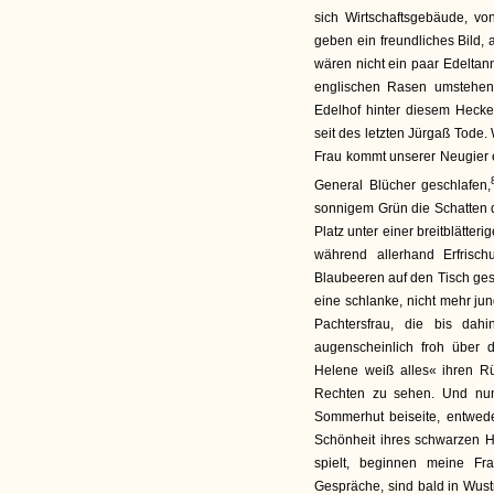
sich Wirtschaftsgebäude, v
geben ein freundliches Bild, 
wären nicht ein paar Edeltan
englischen Rasen umstehen
Edelhof hinter diesem Heck
seit des letzten Jürgaß Tode.
Frau kommt unserer Neugier 
General Blücher geschlafen,
sonnigem Grün die Schatten 
Platz unter einer breitblätte
während allerhand Erfrisc
Blaubeeren auf den Tisch ges
eine schlanke, nicht mehr j
Pachtersfrau, die bis dah
augenscheinlich froh über 
Helene weiß alles« ihren R
Rechten zu sehen. Und nun 
Sommerhut beiseite, entwede
Schönheit ihres schwarzen 
spielt, beginnen meine Fr
Gespräche, sind bald in Wustr