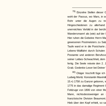
__________________
79)
Einzelne Stellen dieser G
wohl der Passus, wo Mars, in s
Rohr unter die Augen zu tre
Hingeschiedenen zu allerhand
unerreichtes Vorbild in der berüh
Wandersmann! als (wie) auf der 
Hier ruhen die Gebeine Herrn Mat
gewesenen Postmeisters zu Salzw
Taufe ward er in die Postcharte
Lebens-Wallfahrt durch Schulen
Postamte und anderen Berufssorg
seiner Leibes-Schwachheit, de
fertig. Die Seele reisete den 2.
Grab. Gedenke Leser bei Deiner W
80)
Obiger Inschrift füge ich
Ludwig Moritz Konstantin Maximi
15.«) 1758 zu Ganzer geboren, war
1775 in das damalige Regiment 
Feldzuge von 1806 von einer Mass
Mann, nichtsdestoweniger an
französische Division Beaumont
Hieb über den Kopf erhielt, so 