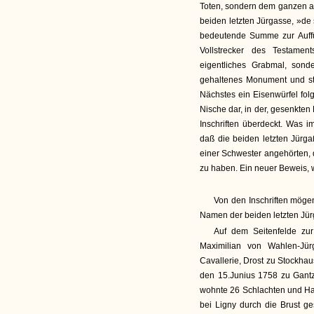
Toten, sondern dem ganzen au
beiden letzten Jürgasse, »de
bedeutende Summe zur Auffü
Vollstrecker des Testame
eigentliches Grabmal, sond
gehaltenes Monument und st
Nächstes ein Eisenwürfel folg
Nische dar, in der, gesenkten 
Inschriften überdeckt. Was i
daß die beiden letzten Jürg
einer Schwester angehörten, 
zu haben. Ein neuer Beweis, 
Von den Inschriften mögen 
Namen der beiden letzten Jür
Auf dem Seitenfelde zur
Maximilian von Wahlen-Jür
Cavallerie, Drost zu Stockhaus
den 15.Junius 1758 zu Gantz
wohnte 26 Schlachten und Ha
bei Ligny durch die Brust g