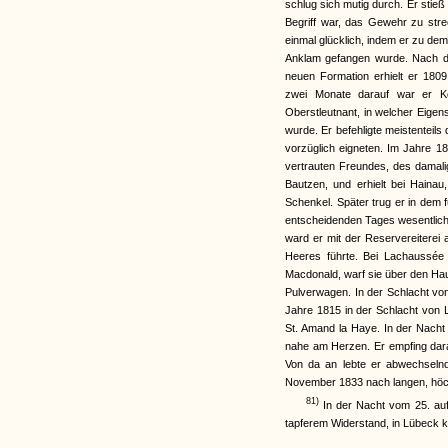
schlug sich mutig durch. Er sti
Begriff war, das Gewehr zu st
einmal glücklich, indem er zu dem
Anklam gefangen wurde. Nach dem
neuen Formation erhielt er 1809
zwei Monate darauf war er K
Oberstleutnant, in welcher Eigen
wurde. Er befehligte meistenteil
vorzüglich eigneten. Im Jahre 1
vertrauten Freundes, des damali
Bautzen, und erhielt bei Hainau
Schenkel. Später trug er in dem
entscheidenden Tages wesentlich
ward er mit der Reservereiterei
Heeres führte. Bei Lachaussée 
Macdonald, warf sie über den Ha
Pulverwagen. In der Schlacht vo
Jahre 1815 in der Schlacht von L
St. Amand la Haye. In der Nacht 
nahe am Herzen. Er empfing dara
Von da an lebte er abwechselnd
November 1833 nach langen, höchs
81)
In der Nacht vom 25. auf
tapferem Widerstand, in Lübeck ka