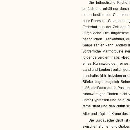
Die frühgotische Kirche 
einfach und erhält nur durch
einen bestimmten Charakter. 
paar Rohrsche Galanteriedeg
Federhut aus der Zeit der Fr
Jürgaßsche. Die Jürgaßsche g
befindlichen Grabkammer, du
Särge zählen kann. Anders di
vortreffliche Marmorbüste (vi
folgende verdient hätte: »Be
eines Ruhmwürdigen, eines
Land und Leuten treulich ger
Landraths (d.h. trotzdem er 
Stärke siegen zugleich. Sein
stößt die Fama durch Posaun
ruhmwürdigen Thaten nicht v
unter Cypressen und sein Pa
ferne steht und den Zutritt 
Alter und trägt die Krone de
Die Jürgaßsche Gruft ist
zwischen Blumen und Gräbern