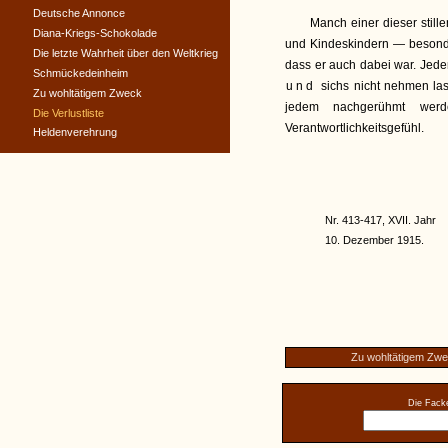
Deutsche Annonce
Manch einer dieser still
Diana-Kriegs-Schokolade
und Kindeskindern — besonde
Die letzte Wahrheit über den Weltkrieg
dass er auch dabei war. Jede
Schmückedeinheim
und
sichs nicht nehmen las
Zu wohltätigem Zweck
jedem nachgerühmt wer
Die Verlustliste
Verantwortlichkeitsgefühl.
Heldenverehrung
Nr. 413-417, XVII. Jahr
10. Dezember 1915.
Zu wohltätigem Zw
Die Facke