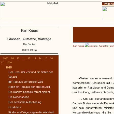
Philos
Home
Impressum
Copyright
Die Fackel
Karl Kraus
-
Glossen, Aufsätze, Vorträge
Die Fackel
Karl Kraus
Glossen, Aufsätze, Vor
(1899-1936)
1906
08
10
11
12
13
14
15
16
17
1920
1915
Der Ernst der Zeit und die Satire der
Vorzeit
»Weiter waren anwesend: .
Ein Tag aus der großen Zeit
Kommerzialrat Jerusalem mit G
Noch ein Tag aus der großen Zeit
kaiserlicher Rat Lieser und Gemah
Die wackre Schalek forcht sich nit
Fräulein Cary, Bildhauer Diettric
Die Nebensache
.... Um das Zustandekomme
Der seelische Aufschwung
Baronin Burian stehende Damenkom
Grad der?
und sein Kunstreferent Ministe
Kinder und Vögel sagen die Wahrheit
Konzertdirektion Hugo
Heller