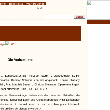
ophie
Belletristik
Wörterbücher
:
» Glossen
» Gedichte
» Aphorismen
» Notizen
träge
1915
Die Verlustliste
... Landesaußschuß Professor Sturm, Großindustrieller Kuffler,
emahlin, Direktor Schwarz von der Anglobank, Konsul Stiassny,
lin, Frau Mathilde Bauer .... Direktor Steininger, Operettensängerin
h, Konzertdirektor Hugo
Heller
u. v. a.
n der Veranstaltungen haben sich das unter dem Präsidium der
itee, ferner der Leiter des Kriegshilfsbureaus Prinz Lichtenstein
rialsekretär Dr. Kobald sowie die mit dem Arrangement betraute
die größten Verdienste erworben.«