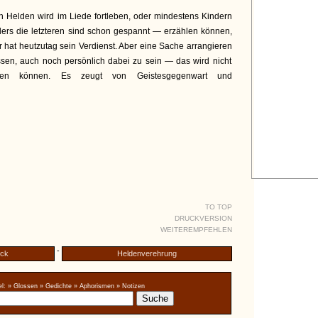
en Helden wird im Liede fortleben, oder mindestens Kindern
rs die letzteren sind schon gespannt — erzählen können,
r hat heutzutag sein Verdienst. Aber eine Sache arrangieren
sen, auch noch persönlich dabei zu sein — das wird nicht
den können. Es zeugt von Geistesgegenwart und
TO TOP
DRUCKVERSION
WEITEREMPFEHLEN
-
eck
Heldenverehrung
l:
» Glossen
» Gedichte
» Aphorismen
» Notizen