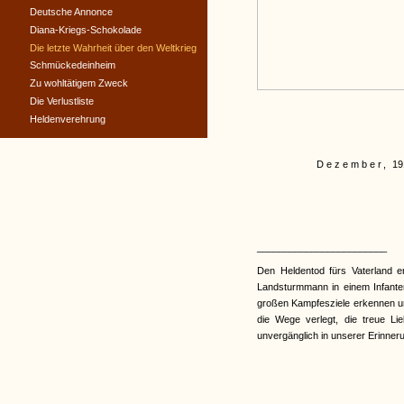
Deutsche Annonce
Diana-Kriegs-Schokolade
Die letzte Wahrheit über den Weltkrieg
Schmückedeinheim
Zu wohltätigem Zweck
Die Verlustliste
Heldenverehrung
Dezember,
19
________________________
Den Heldentod fürs Vaterland er
Landsturmmann in einem Infanteri
großen Kampfesziele erkennen und
die Wege verlegt, die treue Lie
unvergänglich in unserer Erinner