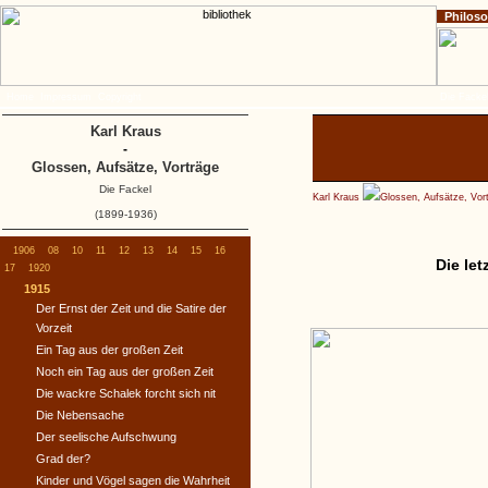
Philos
Home
Impressum
Copyright
Die Fackel
Karl Kraus
-
Glossen, Aufsätze, Vorträge
Die Fackel
Karl Kraus
Glossen, Aufsätze, Vor
(1899-1936)
1906
08
10
11
12
13
14
15
16
Die let
17
1920
1915
Der Ernst der Zeit und die Satire der
Vorzeit
Ein Tag aus der großen Zeit
Noch ein Tag aus der großen Zeit
Die wackre Schalek forcht sich nit
Die Nebensache
Der seelische Aufschwung
Grad der?
Kinder und Vögel sagen die Wahrheit