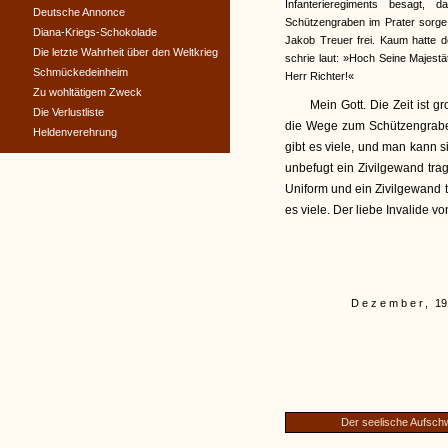
Infanterieregiments besagt,
Deutsche Annonce
Schützengraben im Prater sorge
Diana-Kriegs-Schokolade
Jakob Treuer frei. Kaum hatte 
Die letzte Wahrheit über den Weltkrieg
schrie laut: »Hoch Seine Majestä
Schmückedeinheim
Herr Richter!«
Zu wohltätigem Zweck
Mein Gott. Die Zeit ist g
Die Verlustliste
die Wege zum Schützengraben
Heldenverehrung
gibt es viele, und man kann si
unbefugt ein Zivilgewand tra
Uniform und ein Zivilgewand t
es viele. Der liebe Invalide v
Dezember,
19
Der seelische Aufsch