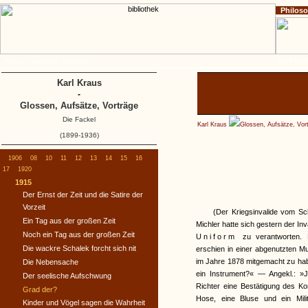
Philos
Home
Impressum
Copyright
Die Fackel
Karl Kraus
-
Glossen, Aufsätze, Vorträge
Die Fackel
Karl Kraus
Glossen, Aufsätze, Vor
(1899-1936)
1906
08
10
11
12
13
14
15
16
17
1920
1915
Der Ernst der Zeit und die Satire der
Vorzeit
(Der Kriegsinvalide vom Sc
Ein Tag aus der großen Zeit
Michler hatte sich gestern der I
Noch ein Tag aus der großen Zeit
Uniform
zu verantworten. 
Die wackre Schalek forcht sich nit
erschien in einer abgenutzten M
im Jahre 1878 mitgemacht zu habe
Die Nebensache
ein Instrument?« — Angekl.: »
Der seelische Aufschwung
Richter eine Bestätigung des K
Grad der?
Hose, eine Bluse und ein Mili
Kinder und Vögel sagen die Wahrheit