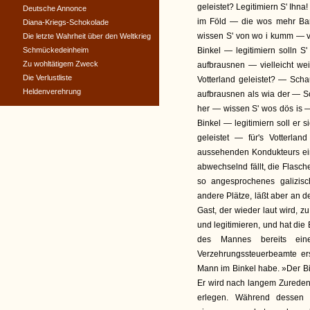
geleistet? Legitimiern S' Ihn
Deutsche Annonce
im Föld — die wos mehr Bar
Diana-Kriegs-Schokolade
wissen S' von wo i kumm — 
Die letzte Wahrheit über den Weltkrieg
Schmückedeinheim
Binkel — legitimiern solln
Zu wohltätigem Zweck
aufbrausnen — vielleicht w
Die Verlustliste
Votterland geleistet? — Scha
Heldenverehrung
aufbrausnen als wia der — So
her — wissen S' wos dös is 
Binkel — legitimiern soll er s
geleistet — für's Votterl
aussehenden Kondukteurs ein 
abwechselnd fällt, die Flasch
so angesprochenes galizisc
andere Plätze, läßt aber an d
Gast, der wieder laut wird, z
und legitimieren, und hat die
des Mannes bereits eine
Verzehrungssteuerbeamte ers
Mann im Binkel habe. »Der Bin
Er wird nach langem Zureden 
erlegen. Während dessen 