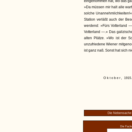
eingenommen hat, wo das gal
»Da müssen mir halt alle war
solche Unannehmlichkeiten!«
Station verläßt auch der Be
werdend: »Fürs Votterland — s
Votterland —.« Das galizische
alten Plätze. »Wo ist der 
unzufriedene Wiener mitgeno
ist ganz naß. Sonst hat sich nic
Oktober,
1915.
Die Nebensache
Die Facke