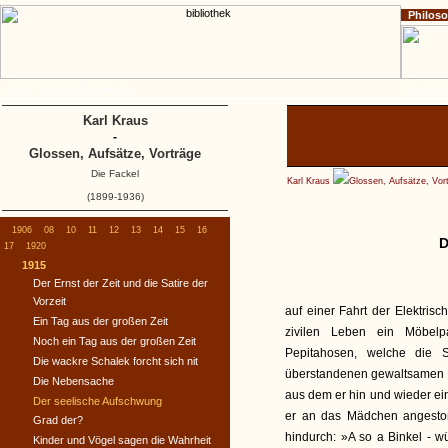
Philos
Home
Impressum
Copyright
Die Fackel
Karl Kraus
-
Glossen, Aufsätze, Vorträge
Die Fackel
Karl Kraus
Glossen, Aufsätze, Vor
(1899-1936)
1906
08
10
11
12
13
14
15
16
D
17
1920
1915
Der Ernst der Zeit und die Satire der
Vorzeit
auf einer Fahrt der Elektri
Ein Tag aus der großen Zeit
zivilen Leben ein Möbelpa
Noch ein Tag aus der großen Zeit
Pepitahosen, welche die
Die wackre Schalek forcht sich nit
überstandenen gewaltsamen En
Die Nebensache
aus dem er hin und wieder eine
Der seelische Aufschwung
er an das Mädchen angestoße
Grad der?
hindurch: »A so a Binkel - w
Kinder und Vögel sagen die Wahrheit