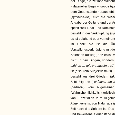
der Dinge, die zeitlose Wesenh
»Materieller Begriff« (
logos hyl
dem Gegenstände heraushebt. Was
(
symbebêkos
). Auch die
Defin
Angabe der Gattung und der Ar
specificae). Real- und Nominal
besteht in der Verknüpfung (
sy
es ist bejahend oder verneinen
im Urteil; sie ist die Ü
Vorstellungsverknüpfung mit de
Seienden aussagt, daß es ist, v
nicht in den Dingen, sondern 
alêthes en tois pragmasin... all'
ist (also kein Subjektivismus).
besteht aus drei Gliedern (
a
Schlußfiguren (
schêmata tou s
(deduktiv) vom Allgemeinen
(Wahrscheinlichkeits-), eristis
von Einzelfällen zum Allgeme
Allgemeine
ist von Natur aus (
Zeit nach das Spätere ist. Das
und Beweisens, Gegenstand de