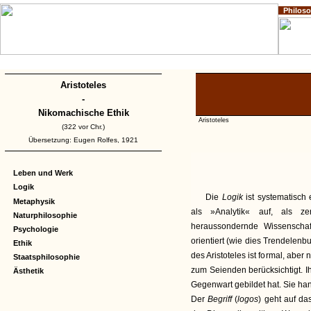
Philos
Home
Impressum
Copyright
Aristoteles
-
Nikomachische Ethik
Aristoteles
(322 vor Chr.)
Übersetzung: Eugen Rolfes, 1921
Leben und Werk
Logik
Die
Logik
ist systematisch 
Metaphysik
als »Analytik« auf, als ze
Naturphilosophie
heraussondernde Wissenscha
Psychologie
orientiert (wie dies Trendelenb
Ethik
des Aristoteles ist formal, aber
Staatsphilosophie
zum Seienden berücksichtigt. Ih
Ästhetik
Gegenwart gebildet hat. Sie han
Der
Begriff
(
logos
) geht auf da