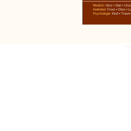
Medizin:
Herz
•
Star
•
Unz
Heilmittel:
Frost
•
Obst
•
Lu
Psychologie:
Kind
•
Traum
© tex