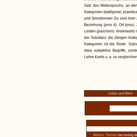
Satz des Widerspruchs, an den 
Kategorien
(
katêgoriai
, praedic
und Seinsformen. Es sind ihrer 
Beziehung (
pros ti
), Ort (
pou
), 
Leiden (
paschein
). Anderwärts l
der Substanz die übrigen Kate
Kategorien ist die Rede: Subs
etwa subjektive Begriffe, son
Lehre Kants u. a. zu vergleichen
Leben und Werk
Weitere Themen
bei textlog.d