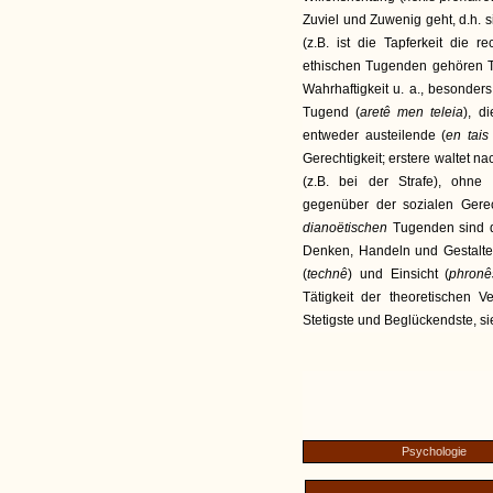
Zuviel und Zuwenig geht, d.h. s
(z.B. ist die Tapferkeit die r
ethischen Tugenden gehören Tap
Wahrhaftigkeit u. a., besonder
Tugend (
aretê men teleia
), d
entweder austeilende (
en tais
Gerechtigkeit; erstere waltet n
(z.B. bei der Strafe), ohne 
gegenüber der sozialen Gerec
dianoëtischen
Tugenden sind di
Denken, Handeln und Gestalten
(
technê
) und Einsicht (
phronê
Tätigkeit der theoretischen Ve
Stetigste und Beglückendste, sie i
Psychologie