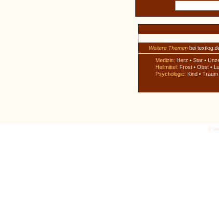
Weitere Themen
bei textlog.d
Medizin:
Herz
•
Star
•
Unz
Heilmittel:
Frost
•
Obst
•
Lu
Psychologie:
Kind
•
Traum
© tex