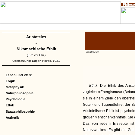
Philos
Home
Impressum
Copyright
Aristoteles
-
Nikomachische Ethik
Aristoteles
(322 vor Chr.)
Übersetzung: Eugen Rolfes, 1921
Leben und Werk
Logik
Ethik
. Die Ethik des Aristo
Metaphysik
zugleich »Energismus« (Betonun
Naturphilosophie
sie in einem Ziele den oberste
Psychologie
Güter- und Tugendlehre: der Begr
Ethik
Aristotelische Ethik ist psych
Staatsphilosophie
großer Menschenkenntnis. Sie will
Ästhetik
Das von jedem Erstrebte is
Naturzweckes. Es gibt ein Gut 