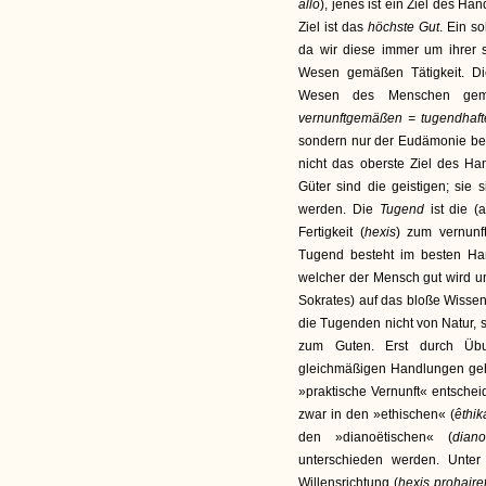
allo
), jenes ist ein Ziel des Ha
Ziel ist das
höchste Gut
. Ein s
da wir diese immer um ihrer se
Wesen gemäßen Tätigkeit. Di
Wesen des Menschen ge
vernunftgemäßen = tugendhaf
sondern nur der Eudämonie bei
nicht das oberste Ziel des Ha
Güter sind die geistigen; sie 
werden. Die
Tugend
ist die 
Fertigkeit (
hexis
) zum vernun
Tugend besteht im besten Ha
welcher der Mensch gut wird un
Sokrates) auf das bloße Wisse
die Tugenden nicht von Natur, 
zum Guten. Erst durch Üb
gleichmäßigen Handlungen geh
»praktische Vernunft« entschei
zwar in den »ethischen« (
êthik
den »dianoëtischen« (
diano
unterschieden werden. Unter 
Willensrichtung (
hexis prohaire