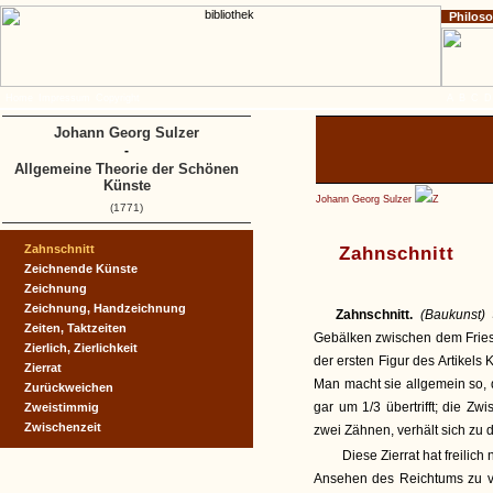
Philos
Home
Impressum
Copyright
A
B
C
D
Johann Georg Sulzer
-
Allgemeine Theorie der Schönen
Künste
Johann Georg Sulzer
Z
(1771)
Zahnschnitt
Zahnschnitt
Zeichnende Künste
Zeichnung
Zeichnung, Handzeichnung
Zahnschnitt.
(Baukunst)
Zeiten, Taktzeiten
Gebälken zwischen dem Fries
Zierlich, Zierlichkeit
der ersten Figur des Artikels
Zierrat
Man macht sie allgemein so,
Zurückweichen
gar um 1/3 übertrifft; die Z
Zweistimmig
Zwischenzeit
zwei Zähnen, verhält sich zu d
Diese Zierrat hat freilich 
Ansehen des Reichtums zu v