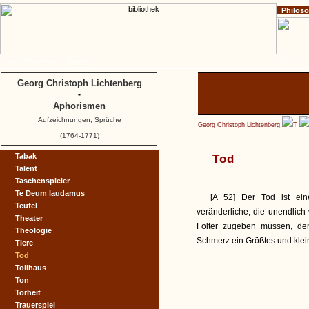
Philos
Home
Impressum
Copyright
A
B
C
Georg Christoph Lichtenberg
-
Aphorismen
Aufzeichnungen, Sprüche
Georg Christoph Lichtenberg
T
(1764-1771)
Tabak
Tod
Talent
Taschenspieler
Te Deum laudamus
[A 52] Der Tod ist ein
Teufel
veränderliche, die unendlich
Theater
Folter zugeben müssen, denn
Theologie
Schmerz ein Größtes und klein
Tiere
Tod
Tollhaus
Ton
Torheit
Trauerspiel