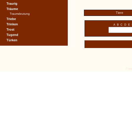
Traurig
Träume
Tiere
Traumdeutung
Triebe
Trinken
A
B
C
D
E
Trost
Tugend
Türken
© tex