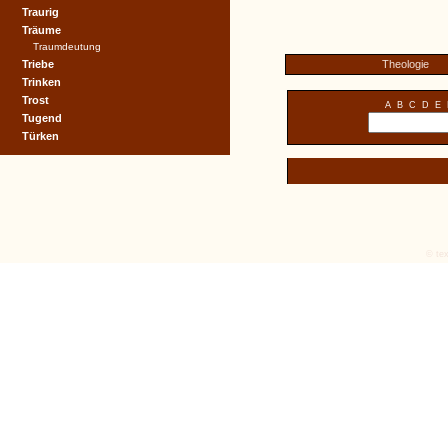
Traurig
Träume
Traumdeutung
Triebe
Theologie
Trinken
Trost
A
B
C
D
E
Tugend
Türken
© tex