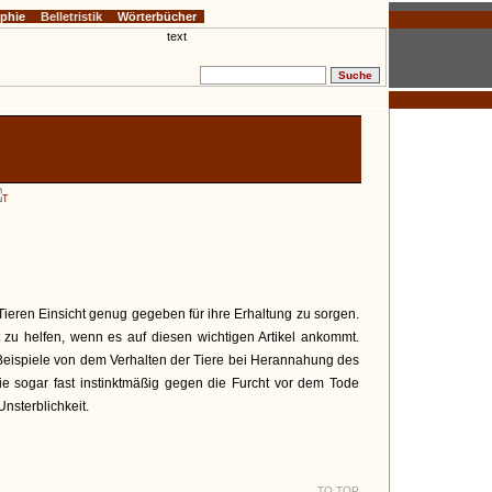
ophie
Belletristik
Wörterbücher
D
E
F
G
H
I
J
K
L
M
N
O
P
Q
R
S
T
U
V
W
X
Z
T
 Tieren Einsicht genug gegeben für ihre Erhaltung zu sorgen.
t zu helfen, wenn es auf diesen wichtigen Artikel ankommt.
e Beispiele von dem Verhalten der Tiere bei Herannahung des
 sogar fast instinktmäßig gegen die Furcht vor dem Tode
nsterblichkeit.
TO TOP