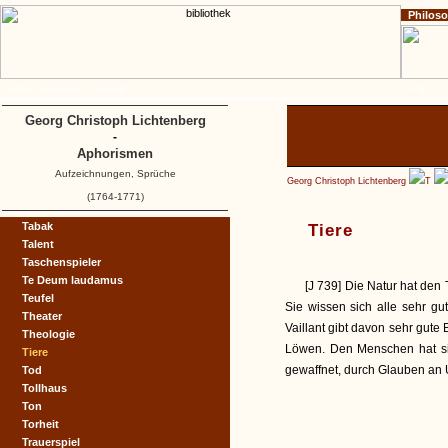
Philos
Home
Impressum
Copyright
A
B
C
Georg Christoph Lichtenberg
-
Aphorismen
Aufzeichnungen, Sprüche
Georg Christoph Lichtenberg
T
(1764-1771)
Tabak
Tiere
Talent
Taschenspieler
Te Deum laudamus
[J 739] Die Natur hat den
Teufel
Sie wissen sich alle sehr gu
Theater
Vaillant gibt davon sehr gut
Theologie
Löwen. Den Menschen hat sie
Tiere
gewaffnet, durch Glauben an U
Tod
Tollhaus
Ton
Torheit
Trauerspiel