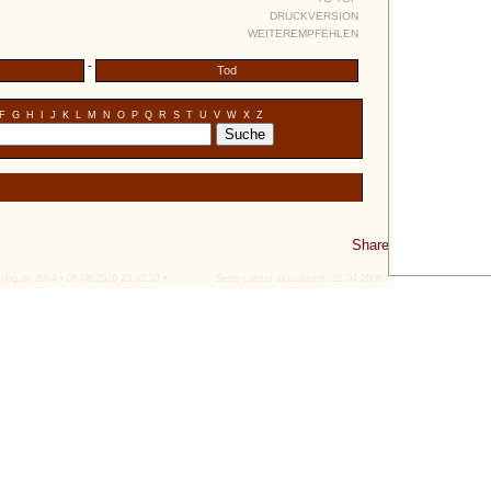
DRUCKVERSION
WEITEREMPFEHLEN
-
Tod
F
G
H
I
J
K
L
M
N
O
P
Q
R
S
T
U
V
W
X
Z
Share
tlog.de 2004 • 06.08.2026 23:32:58 •
Seite zuletzt aktualisiert: 15.04.2006