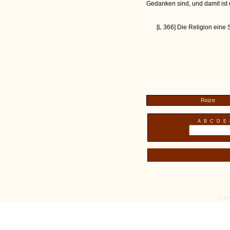
Gedanken sind, und damit ist d
[L 366] Die Religion eine 
Reize
A
B
C
D
E
© tex