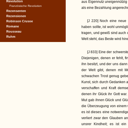
Revolution
aus Eigennutz uneigennützig
Französische Revolution
als eine Bezahlung angerechne
Rezensenten
Rezensionen
[J 220] Noch eine neue R
Robinson Crusoe
Romane
haben sollte, ist wohl unmög
Rousseau
tragen, und gewiß sind auch 
Ruhm
Welt steht, das Beste wird hi
[J 833] Eine der schwerst
Diejenigen, denen er fehlt, 
ihn besitzt, und der uns dann
der Welt gibt, denen mit 
schwachen Trost genug geben k
Kunst, sich durch Gedanken a
verschaffen und Kraft dems
denen ihr Glück ihr Gott war
Mut gab ihnen Glück und Glüc
die Überzeugung von einem w
es ist dieses eine notwendig
verliert zwar den Glauben an 
unsrer Kindheit; es ist 