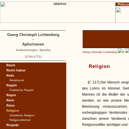
Philos
Home
Impressum
Copyright
A
B
C
Georg Christoph Lichtenberg
-
Aphorismen
Aufzeichnungen, Sprüche
Georg Christoph Lichtenberg
R
(1764-1771)
Raum
Religion
Recht haben
Rede
Redekunst
[C 217] Der Mensch vergi
Regeln
des Lohns im Himmel, Geiß
Praktische Regeln
Mannes ist die Mutter der 
Regen
Reim
werden, so wie unsere Med
Reize
Belohnung vorauszusehen,
Religion
vorhergängigen Verdienstes 
Christliche Religion
zwischen
jenem
Verdienst
Religionsfreiheit
Religionsstifter wichtiger un
Respekt