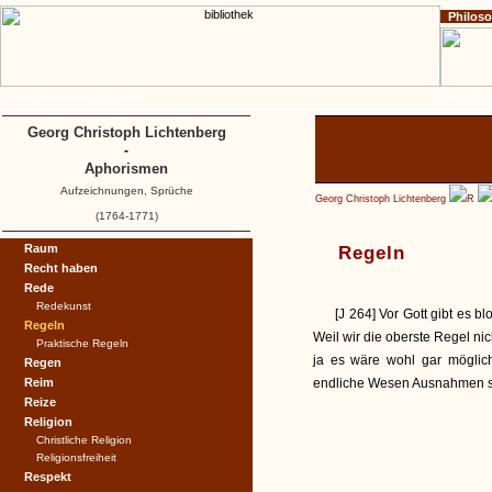
Philos
Home
Impressum
Copyright
A
B
C
Georg Christoph Lichtenberg
-
Aphorismen
Aufzeichnungen, Sprüche
Georg Christoph Lichtenberg
R
(1764-1771)
Raum
Regeln
Recht haben
Rede
Redekunst
[J 264] Vor Gott gibt es 
Regeln
Weil wir die oberste Regel ni
Praktische Regeln
ja es wäre wohl gar möglic
Regen
Reim
endliche Wesen Ausnahmen s
Reize
Religion
Christliche Religion
Religionsfreiheit
Respekt