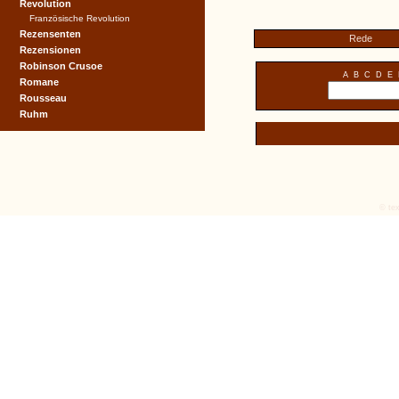
Revolution
Französische Revolution
Rezensenten
Rede
Rezensionen
Robinson Crusoe
A
B
C
D
E
Romane
Rousseau
Ruhm
© tex