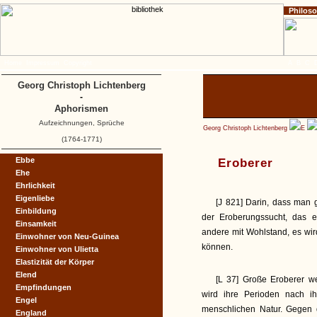
Philos
Home
Impressum
Copyright
A
B
C
Georg Christoph Lichtenberg
-
Aphorismen
Aufzeichnungen, Sprüche
Georg Christoph Lichtenberg
E
(1764-1771)
Ebbe
Eroberer
Ehe
Ehrlichkeit
Eigenliebe
[J 821] Darin, dass man g
Einbildung
der Eroberungssucht, das e
Einsamkeit
andere mit Wohlstand, es wir
Einwohner von Neu-Guinea
können.
Einwohner von Ulietta
Elastizität der Körper
Elend
[L 37] Große Eroberer w
Empfindungen
wird ihre Perioden nach ih
Engel
menschlichen Natur. Gegen 
England