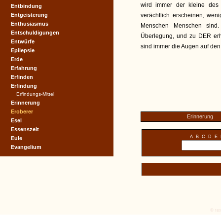
wird immer der kleine des 
Entbindung
Entgeisterung
verächtlich erscheinen, wen
Enthusiasmus
Menschen Menschen sind. 
Entschuldigungen
Überlegung, und zu
DER
er
Entwürfe
sind immer die Augen auf den 
Epilepsie
Erde
Erfahrung
Erfinden
Erfindung
Erfindungs-Mittel
Erinnerung
Eroberer
Erinnerung
Esel
Essenszeit
A
B
C
D
E
Eule
Evangelium
© tex