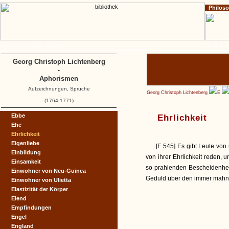
Philos
Home
Impressum
Copyright
A
B
C
Georg Christoph Lichtenberg
-
Aphorismen
Aufzeichnungen, Sprüche
Georg Christoph Lichtenberg
E
(1764-1771)
Ebbe
Ehrlichkeit
Ehe
Ehrlichkeit
Eigenliebe
[F 545] Es gibt Leute von
Einbildung
von ihrer Ehrlichkeit reden, 
Einsamkeit
so prahlenden Bescheidenhei
Einwohner von Neu-Guinea
Geduld über den immer mahn
Einwohner von Ulietta
Elastizität der Körper
Elend
Empfindungen
Engel
England