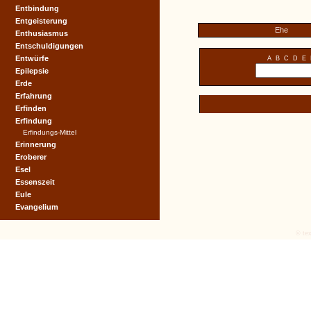
Entbindung
Entgeisterung
Ehe
Enthusiasmus
Entschuldigungen
Entwürfe
A
B
C
D
E
Epilepsie
Erde
Erfahrung
Erfinden
Erfindung
Erfindungs-Mittel
Erinnerung
Eroberer
Esel
Essenszeit
Eule
Evangelium
© tex