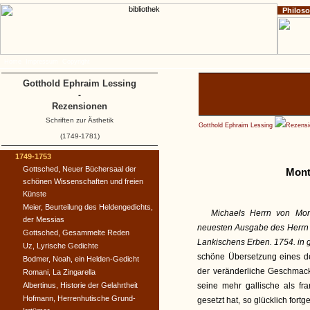
Philos
Home
Impressum
Copyright
Gotthold Ephraim Lessing
-
Rezensionen
Schriften zur Ästhetik
Gotthold Ephraim Lessing
Rezensi
(1749-1781)
1749-1753
Gottsched, Neuer Büchersaal der
Mont
schönen Wissenschaften und freien
Künste
Meier, Beurteilung des Heldengedichts,
Michaels Herrn von Mon
der Messias
neuesten Ausgabe des Herrn Pe
Gottsched, Gesammelte Reden
Lankischens Erben. 1754. in g
Uz, Lyrische Gedichte
schöne Übersetzung eines de
Bodmer, Noah, ein Helden-Gedicht
der veränderliche Geschmack
Romani, La Zingarella
Albertinus, Historie der Gelahrtheit
seine mehr gallische als f
Hofmann, Herrenhutische Grund-
gesetzt hat, so glücklich fort