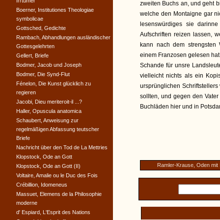
Irrtümer
zweiten Buchs an, und geht b
Boerner, Institutiones Theologiae
welche den Montaigne gar ni
symbolicae
lesenswürdiges sie darinne
Gottsched, Gedichte
Aufschriften reizen lassen,
Rambach, Abhandlungen ausländischer
kann nach dem strengsten 
Gottesgelehrten
einem Franzosen gelesen hat
Gellert, Briefe
Bodmer, Jacob und Joseph
Schande für unsre Landsleut
Bodmer, Die Synd-Flut
vielleicht nichts als ein Ko
Fénelon, Die Kunst glücklich zu
ursprünglichen Schriftstelle
regieren
sollten, und gegen den Vater
Jacobi, Dieu meriteroit-il ...?
Buchläden hier und in Potsdam 
Haller, Opuscula anatomica
Schaubert, Anweisung zur
regelmäßigen Abfassung teutscher
Briefe
Nachricht über den Tod de La Mettries
Klopstock, Ode an Gott
Ramler-Krause, Oden mit 
Klopstock, Ode an Gott (II)
Voltaire, Amalie ou le Duc des Fois
Crébillion, Idomeneus
Massuet, Elemens de la Philosophie
moderne
d' Espiard, L'Esprit des Nations