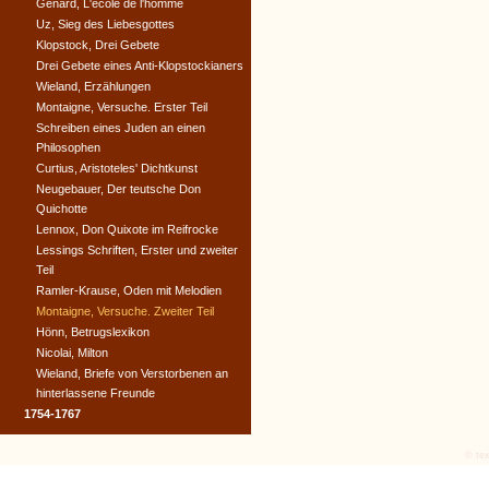
Genard, L'ecole de l'homme
Uz, Sieg des Liebesgottes
Klopstock, Drei Gebete
Drei Gebete eines Anti-Klopstockianers
Wieland, Erzählungen
Montaigne, Versuche. Erster Teil
Schreiben eines Juden an einen
Philosophen
Curtius, Aristoteles' Dichtkunst
Neugebauer, Der teutsche Don
Quichotte
Lennox, Don Quixote im Reifrocke
Lessings Schriften, Erster und zweiter
Teil
Ramler-Krause, Oden mit Melodien
Montaigne, Versuche. Zweiter Teil
Hönn, Betrugslexikon
Nicolai, Milton
Wieland, Briefe von Verstorbenen an
hinterlassene Freunde
1754-1767
© tex