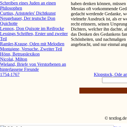
Schreiben eines Juden an einen
haben denken können, müssen w
Philosophen
Messias oft vorkommende Geda
Curtius, Aristoteles' Dichtkunst
gedacht werdende Gedanke, wel
Neugebauer, Der teutsche Don
vielmehr Ausdruck ist, als er w
Quichotte
recht erinnern, seinen Urspru
Lennox, Don Quixote im Reifrocke
Dichters, welcher ihn dachte, a
Lessings Schriften, Erster und zweiter
das Denken des Gedankens fand
Teil
Schönheiten, und nachmaligen v
Ramler-Krause, Oden mit Melodien
angebracht, und nur einmal angeb
Montaigne, Versuche. Zweiter Teil
Hönn, Betrugslexikon
Nicolai, Milton
Wieland, Briefe von Verstorbenen an
hinterlassene Freunde
Klopstock, Ode an
1754-1767
© textlog.de