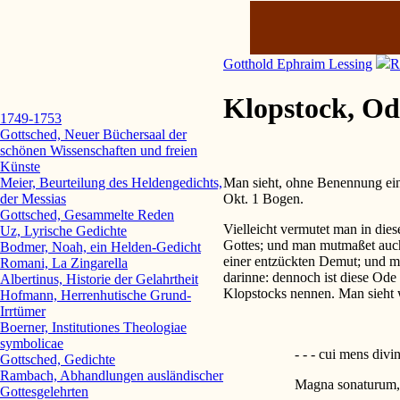
Gotthold Ephraim Lessing
R
Klopstock, Od
1749-1753
Gottsched, Neuer Büchersaal der
schönen Wissenschaften und freien
Künste
Man sieht, ohne Benennung ei
Meier, Beurteilung des Heldengedichts,
Okt. 1 Bogen.
der Messias
Gottsched, Gesammelte Reden
Vielleicht vermutet man in die
Uz, Lyrische Gedichte
Gottes; und man mutmaßet auch 
Bodmer, Noah, ein Helden-Gedicht
einer entzückten Demut; und man
Romani, La Zingarella
darinne: dennoch ist diese Ode
Albertinus, Historie der Gelahrtheit
Klopstocks nennen. Man sieht w
Hofmann, Herrenhutische Grund-
Irrtümer
Boerner, Institutiones Theologiae
symbolicae
- - - cui mens divi
Gottsched, Gedichte
Rambach, Abhandlungen ausländischer
Magna sonaturum,
Gottesgelehrten