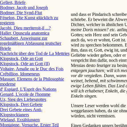
Gellert, Briefe
Bodmer, Jacob und Joseph
Bodmer, Die Synd-Flut
und dass er Pindarisch schrei
Fénelon, Die Kunst glücklich zu
schriebe. Er beweint die Abwese
regieren
Dichter, welcher in ähnlichen
Jacobi, Dieu meriteroit-il ...?
meine Doris missen? etc.
anfin
Haller, Opuscula anatomica
Gottes; sein Herz und sein Gebei
Schaubert, Anweisung zur
auch da, wo er wohnt, Gott ist.
regelmäßigen Abfassung teutscher
wird zu sprechen bekommen. En
Briefe
ihm, dass er, Gott, ewig ist, un
Nachricht über den Tod de La Mettries
Geliebte wieder geben, oder er
Klopstock, Ode an Gott
verspricht ihm dafür, noch einm
Klopstock, Ode an Gott (II)
Messias desto feuriger zu besi
Voltaire, Amalie ou le Duc des Fois
entgegen jauchzen; will ich mei
Crébillion, Idomeneus
vor dir vergießen. Dann, wan
Massuet, Elemens de la Philosophie
weinet, bebend, mit schwimmend
moderne
ewige Leben fühlen. Das Lied d
d' Espiard, L'Esprit des Nations
will ich erhabener, Enkeln, die 
Genard, L'ecole de l'homme
Enkeln singen.
Uz, Sieg des Liebesgottes
Klopstock, Drei Gebete
Unsere Leser werden wohl die 
Drei Gebete eines Anti-
weggelassen haben, da sie ohn
Klopstockianers
würden, nicht vermissen.
Wieland, Erzählungen
Montaigne, Versuche. Erster Teil
Einen Gedanken unsers berühm