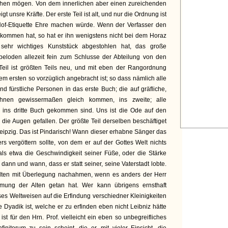
chen mögen. Von dem innerlichen aber einen zureichenden
t unsre Kräfte. Der erste Teil ist alt, und nur die Ordnung ist
Hof-Etiquette Ehre machen würde. Wenn der Verfasser den
bekommen hat, so hat er ihn wenigstens nicht bei dem Horaz
 sehr wichtiges Kunststück abgestohlen hat, das große
beloden allezeit fein zum Schlusse der Abteilung von den
eil ist größten Teils neu, und mit eben der Rangordnung
m ersten so vorzüglich angebracht ist; so dass nämlich alle
d fürstliche Personen in das erste Buch; die auf gräfliche,
ihnen gewissermaßen gleich kommen, ins zweite; alle
er ins dritte Buch gekommen sind. Uns ist die Ode auf den
 die Augen gefallen. Der größte Teil derselben beschäftiget
Leipzig. Das ist Pindarisch! Wann dieser erhabne Sänger das
s vergöttern sollte, von dem er auf der Gottes Welt nichts
als etwa die Geschwindigkeit seiner Füße, oder die Stärke
dann und wann, dass er statt seiner, seine Vaterstadt lobte.
 Alten mit Überlegung nachahmen, wenn es anders der Herr
mung der Alten getan hat. Wer kann übrigens ernsthaft
ses Weltweisen auf die Erfindung verschiedner Kleinigkeiten
 Dyadik ist, welche er zu erfinden eben nicht Leibniz hätte
ist für den Hrn. Prof. vielleicht ein eben so unbegreifliches