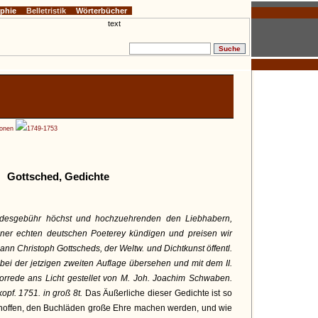
ophie
Belletristik
Wörterbücher
onen
1749-1753
Gottsched, Gedichte
andesgebühr höchst und hochzuehrenden den Liebhabern,
iner echten deutschen Poeterey kündigen und preisen wir
nn Christoph Gottscheds, der Weltw. und Dichtkunst öffentl.
 bei der jetzigen zweiten Auflage übersehen und mit dem II.
Vorrede ans Licht gestellet von M. Joh. Joachim Schwaben.
kopf. 1751. in groß 8t.
Das Äußerliche dieser Gedichte ist so
wir hoffen, den Buchläden große Ehre machen werden, und wie