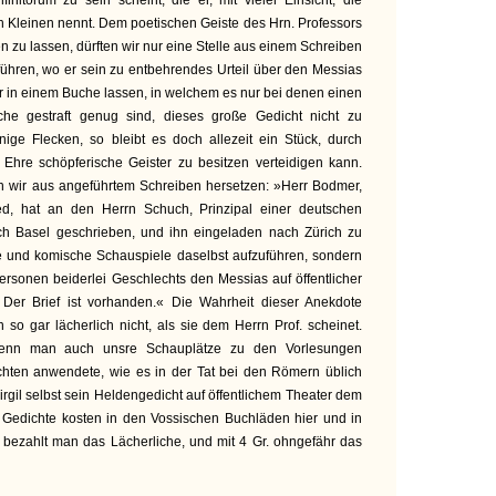
finitorum zu sein scheint, die er, mit vieler Einsicht, die
 Kleinen nennt. Dem poetischen Geiste des Hrn. Professors
en zu lassen, dürften wir nur eine Stelle aus einem Schreiben
ühren, wo er sein zu entbehrendes Urteil über den Messias
mmer in einem Buche lassen, in welchem es nur bei denen einen
he gestraft genug sind, dieses große Gedicht nicht zu
nige Flecken, so bleibt es doch allezeit ein Stück, durch
 Ehre schöpferische Geister zu besitzen verteidigen kann.
 wir aus angeführtem Schreiben hersetzen: »Herr Bodmer,
hed, hat an den Herrn Schuch, Prinzipal einer deutschen
ach Basel geschrieben, und ihn eingeladen nach Zürich zu
e und komische Schauspiele daselbst aufzuführen, sondern
ersonen beiderlei Geschlechts den Messias auf öffentlicher
Der Brief ist vorhanden.« Die Wahrheit dieser Anekdote
n so gar lächerlich nicht, als sie dem Herrn Prof. scheinet.
wenn man auch unsre Schauplätze zu den Vorlesungen
chten anwendete, wie es in der Tat bei den Römern üblich
irgil selbst sein Heldengedicht auf öffentlichem Theater dem
 Gedichte kosten in den Vossischen Buchläden hier und in
r. bezahlt man das Lächerliche, und mit 4 Gr. ohngefähr das