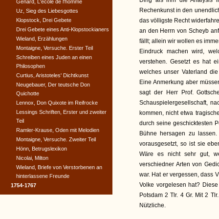
Ding als ihm die Analysis in
Genard, L'ecole de l'homme
Rechenkunst in den unendlich
Uz, Sieg des Liebesgottes
Klopstock, Drei Gebete
das völligste Recht widerfahr
Drei Gebete eines Anti-Klopstockianers
an den Herrn von Scheyb anf
Wieland, Erzählungen
fällt; allein wir wollen es i
Montaigne, Versuche. Erster Teil
Eindruck machen wird, welc
Schreiben eines Juden an einen
verstehen. Gesetzt es hat ei
Philosophen
welches unser Vaterland die
Curtius, Aristoteles' Dichtkunst
Eine Anmerkung aber müssen
Neugebauer, Der teutsche Don
sagt der Herr Prof. Gottsc
Quichotte
Schauspielergesellschaft, n
Lennox, Don Quixote im Reifrocke
Lessings Schriften, Erster und zweiter
kommen, nicht etwa tragisch
Teil
durch seine geschicktesten P
Ramler-Krause, Oden mit Melodien
Bühne hersagen zu lassen. 
Montaigne, Versuche. Zweiter Teil
vorausgesetzt, so ist sie ebe
Hönn, Betrugslexikon
Wäre es nicht sehr gut, 
Nicolai, Milton
verschiedner Arten von Gedi
Wieland, Briefe von Verstorbenen an
war. Hat er vergessen, dass V
hinterlassene Freunde
Volke vorgelesen hat? Diese
1754-1767
Potsdam 2 Tlr. 4 Gr. Mit 2 Tl
Nützliche.