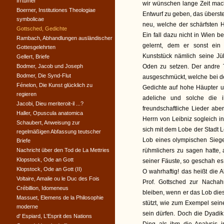
Irrtümer
wir wünschen lange Zeit ma
Boerner, Institutiones Theologiae
Entwurf zu geben, das übersteig
symbolicae
neu, welche der schärfsten 
Gottsched, Gedichte
Ein fall dazu nicht in Wien 
Rambach, Abhandlungen ausländischer
gelernt, dem er sonst ein
Gottesgelehrten
Kunststück nämlich seine Jü
Gellert, Briefe
Bodmer, Jacob und Joseph
Oden zu setzen. Der andre T
Bodmer, Die Synd-Flut
ausgeschmückt, welche bei de
Fénelon, Die Kunst glücklich zu
Gedichte auf hohe Häupter un
regieren
adeliche und solche die 
Jacobi, Dieu meriteroit-il ...?
freundschaftliche Lieder ab
Haller, Opuscula anatomica
Herrn von Leibniz sogleich in
Schaubert, Anweisung zur
sich mit dem Lobe der Stadt 
regelmäßigen Abfassung teutscher
Lob eines olympischen Sieger
Briefe
Nachricht über den Tod de La Mettries
rühmlichers zu sagen hatte, 
Klopstock, Ode an Gott
seiner Fäuste, so geschah es 
Klopstock, Ode an Gott (II)
O wahrhaftig! das heißt die
Voltaire, Amalie ou le Duc des Fois
Prof. Gottsched zur Nachah
Crébillion, Idomeneus
bleiben, wenn er das Lob die
Massuet, Elemens de la Philosophie
stützt, wie zum Exempel seine
moderne
sein dürfen. Doch die Dyadik 
d' Espiard, L'Esprit des Nations