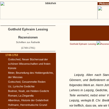
Philos
Home
Impressum
Copyright
Gotthold Ephraim Lessing
-
Rezensionen
Schriften zur Ästhetik
Gotthold Ephraim Lessing
Rezensi
(1749-1781)
1749-1753
Gottsched, Neuer Büchersaal der
schönen Wissenschaften und freien
Künste
Meier, Beurteilung des Heldengedichts,
Leipzig. Allen nach St
der Messias
Gönnern, und Beförderern e
Gottsched, Gesammelte Reden
folgendes Werk an. Herrn Joha
Uz, Lyrische Gedichte
Lehrers in Leipzig, Gedichte,
Bodmer, Noah, ein Helden-Gedicht
Teile vermehrt, nebst einer 
Romani, La Zingarella
Albertinus, Historie der Gelahrtheit
Leipzig, verlegts B. Chr. Breit
Hofmann, Herrenhutische Grund-
vor trefflich, dass sie, wie 