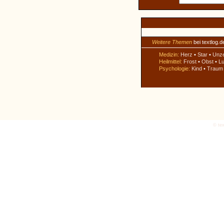
Weitere Themen
bei textlog.d
Medizin:
Herz
•
Star
•
Unz
Heilmittel:
Frost
•
Obst
•
Lu
Psychologie:
Kind
•
Traum
© tex