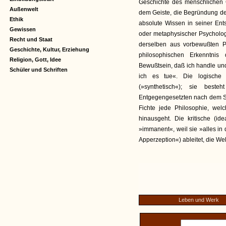
Geschichte des menschlichen G
Außenwelt
dem Geiste, die Begründung des
Ethik
absolute Wissen in seiner Ents
Gewissen
oder metaphysischer Psychologi
Recht und Staat
derselben aus vorbewußten Pr
Geschichte, Kultur, Erziehung
philosophischen Erkenntnis
Religion, Gott, Idee
Bewußtsein, daß ich handle und 
Schüler und Schriften
ich es tue«. Die logisch
(»synthetisch«); sie best
Entgegengesetzten nach dem Sch
Fichte jede Philosophie, we
hinausgeht. Die kritische (id
»immanent«, weil sie »alles in 
Apperzeption«) ableitet, die Welt
Leben und Werk