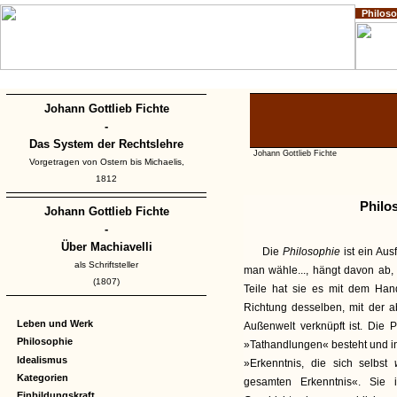
Philos
Home
Impressum
Copyright
Johann Gottlieb Fichte
-
Das System der Rechtslehre
Johann Gottlieb Fichte
Vorgetragen von Ostern bis Michaelis,
1812
Philo
Johann Gottlieb Fichte
-
Über Machiavelli
Die
Philosophie
ist ein Au
als Schriftsteller
man wähle..., hängt davon ab,
(1807)
Teile hat sie es mit dem Han
Richtung desselben, mit der a
Leben und Werk
Außenwelt verknüpft ist. Die 
Philosophie
»Tathandlungen« besteht und in
Idealismus
»Erkenntnis, die sich selbst
Kategorien
gesamten Erkenntnis«. Sie 
Einbildungskraft