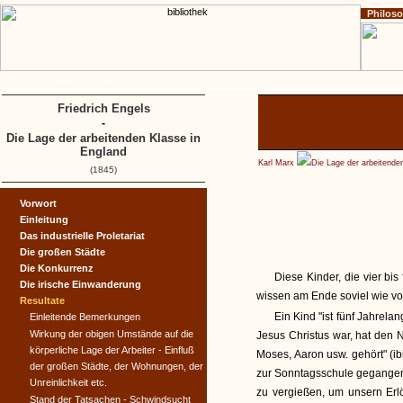
Philos
Home
Impressum
Copyright
Friedrich Engels
-
Die Lage der arbeitenden Klasse in
England
Karl Marx
Die Lage der arbeitende
(1845)
Vorwort
Einleitung
Das industrielle Proletariat
Die großen Städte
Die Konkurrenz
Diese Kinder, die vier bi
Die irische Einwanderung
wissen am Ende soviel wie vo
Resultate
Ein Kind "ist fünf Jahrel
Einleitende Bemerkungen
Wirkung der obigen Umstände auf die
Jesus Christus war, hat den 
körperliche Lage der Arbeiter - Einfluß
Moses, Aaron usw. gehört" (ib
der großen Städte, der Wohnungen, der
zur Sonntagsschule gegangen.
Unreinlichkeit etc.
zu vergießen, um unsern Erlö
Stand der Tatsachen - Schwindsucht