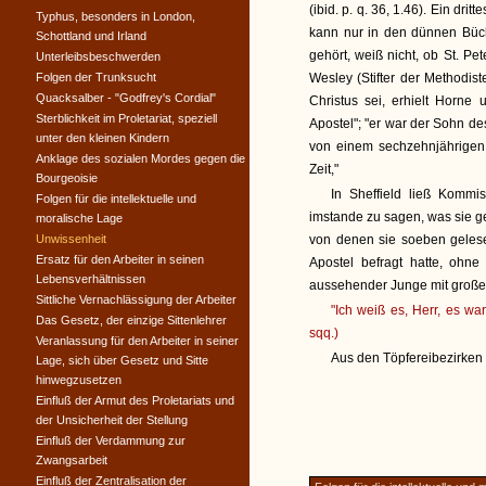
(ibid. p. q. 36, 1.46). Ein d
Typhus, besonders in London,
kann nur in den dünnen Büche
Schottland und Irland
gehört, weiß nicht, ob St. P
Unterleibsbeschwerden
Folgen der Trunksucht
Wesley (Stifter der Methodist
Quacksalber - "Godfrey's Cordial"
Christus sei, erhielt Horne
Sterblichkeit im Proletariat, speziell
Apostel"; "er war der Sohn de
unter den kleinen Kindern
von einem sechzehnjährigen 
Anklage des sozialen Mordes gegen die
Zeit,"
Bourgeoisie
In Sheffield ließ Kommi
Folgen für die intellektuelle und
imstande zu sagen, was sie g
moralische Lage
Unwissenheit
von denen sie soeben geles
Ersatz für den Arbeiter in seinen
Apostel befragt hatte, ohne 
Lebensverhältnissen
aussehender Junge mit großer
Sittliche Vernachlässigung der Arbeiter
"Ich weiß es, Herr, es wa
Das Gesetz, der einzige Sittenlehrer
sqq.)
Veranlassung für den Arbeiter in seiner
Aus den Töpfereibezirken 
Lage, sich über Gesetz und Sitte
hinwegzusetzen
Einfluß der Armut des Proletariats und
der Unsicherheit der Stellung
Einfluß der Verdammung zur
Zwangsarbeit
Einfluß der Zentralisation der