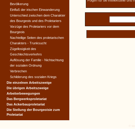
Folgen für die intellektuelle und
Bevölkerung
Einfluß der irischen Einwanderung
Unterschied zwischen dem Charakter
des Bourgeois und des Proletariers
Vorzüge des Proletariers vor dem
Bourgeois
Nachteilige Seiten des proletarischen
Charakters - Trunksucht
Zügellosigkeit des
Geschlechtsverkehrs
Auflösung der Familie - Nichtachtung
der sozialen Ordnung
Verbrechen
Schilderung des sozialen Kriegs
Die einzelnen Arbeitszweige
Die übrigen Arbeitszweige
Arbeiterbewegungen
Das Bergwerksproletariat
Das Ackerbauproletariat
Die Stellung der Bourgeoisie zum
Proletariat
© tex