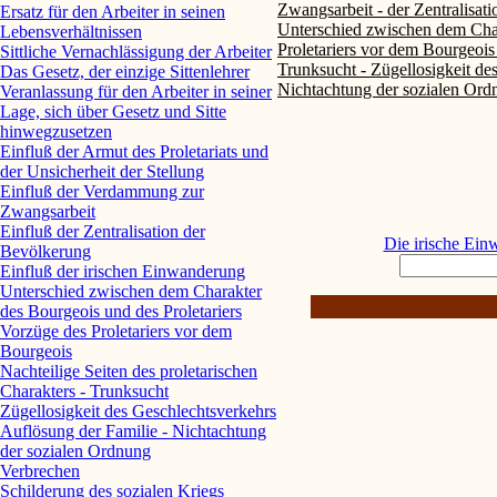
Zwangsarbeit - der Zentralisat
Ersatz für den Arbeiter in seinen
Unterschied zwischen dem Char
Lebensverhältnissen
Proletariers vor dem Bourgeois 
Sittliche Vernachlässigung der Arbeiter
Trunksucht - Zügellosigkeit de
Das Gesetz, der einzige Sittenlehrer
Nichtachtung der sozialen Ordn
Veranlassung für den Arbeiter in seiner
Lage, sich über Gesetz und Sitte
hinwegzusetzen
Einfluß der Armut des Proletariats und
der Unsicherheit der Stellung
Einfluß der Verdammung zur
Zwangsarbeit
Einfluß der Zentralisation der
Die irische Ei
Bevölkerung
Einfluß der irischen Einwanderung
Unterschied zwischen dem Charakter
des Bourgeois und des Proletariers
Vorzüge des Proletariers vor dem
Bourgeois
Nachteilige Seiten des proletarischen
Charakters - Trunksucht
Zügellosigkeit des Geschlechtsverkehrs
Auflösung der Familie - Nichtachtung
der sozialen Ordnung
Verbrechen
Schilderung des sozialen Kriegs