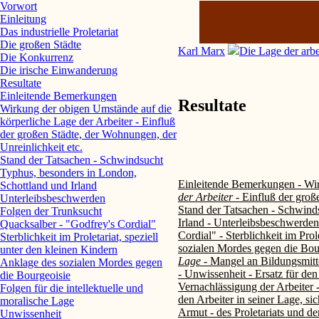
Vorwort
Einleitung
Das industrielle Proletariat
Die großen Städte
Karl Marx
Die Lage der arb
Die Konkurrenz
Die irische Einwanderung
Resultate
Einleitende Bemerkungen
Resultate
Wirkung der obigen Umstände auf die
körperliche Lage der Arbeiter - Einfluß
der großen Städte, der Wohnungen, der
Unreinlichkeit etc.
Stand der Tatsachen - Schwindsucht
Typhus, besonders in London,
Einleitende Bemerkungen - Wi
Schottland und Irland
der Arbeiter
- Einfluß der groß
Unterleibsbeschwerden
Stand der Tatsachen - Schwind
Folgen der Trunksucht
Irland - Unterleibsbeschwerden
Quacksalber - "Godfrey's Cordial"
Cordial" - Sterblichkeit im Prol
Sterblichkeit im Proletariat, speziell
sozialen Mordes gegen die Bour
unter den kleinen Kindern
Lage
- Mangel an Bildungsmitt
Anklage des sozialen Mordes gegen
- Unwissenheit - Ersatz für den 
die Bourgeoisie
Vernachlässigung der Arbeiter -
Folgen für die intellektuelle und
den Arbeiter in seiner Lage, si
moralische Lage
Armut - des Proletariats und d
Unwissenheit