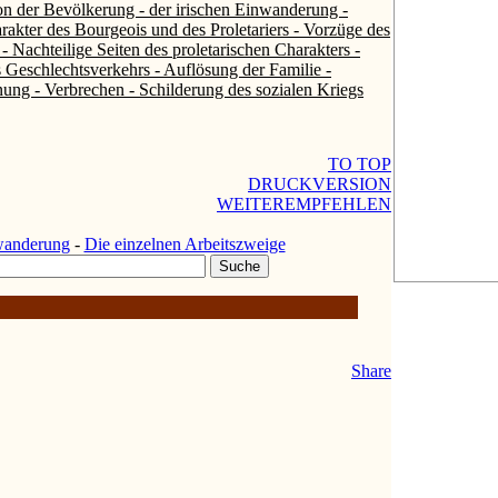
ion der Bevölkerung - der irischen Einwanderung -
akter des Bourgeois und des Proletariers - Vorzüge des
- Nachteilige Seiten des proletarischen Charakters -
s Geschlechtsverkehrs - Auflösung der Familie -
ung - Verbrechen - Schilderung des sozialen Kriegs
TO TOP
DRUCKVERSION
WEITEREMPFEHLEN
nwanderung
-
Die einzelnen Arbeitszweige
Share