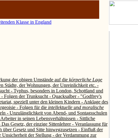
eitenden Klasse in England
rkung der obigen Umstände auf die
körperliche Lage
en Städte, der Wohnungen, der Unreinlichkeit etc. -
sucht - Typhus, besonders in London, Schottland und
 - Folgen der Trunksucht - Quacksalber - "Godfrey's
etariat, speziell unter den kleinen Kindern - Anklage des
geoisie - Folgen für die
intellektuelle und moralische
eln - Unzulänglichkeit von Abend- und Sontagsschulen
Arbeiter in seinen Lebensverhältnissen - Sittliche
 Das Gesetz, der einzige Sittenlehrer - Veranlassung für
ch über Gesetz und Sitte hinwegzusetzen - Einfluß der
er Unsicherheit der Stellung - der Verdammung zur