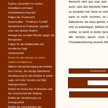
dennoch sehr gut, was sein 
Typhus, besonders in London,
auch, was das spezielle Inte
Schottland und Irland
zu erwarten hat. Kann er nich
Unterleibsbeschwerden
kann er nicht rechnen, so 
Folgen der Trunksucht
Quacksalber - "Godfrey's Cordial"
kalkulieren, als dazu gehört
Sterblichkeit im Proletariat, speziell
und zu widerlegen; bleiben i
unter den kleinen Kindern
unklar, so weiß er desto bes
Anklage des sozialen Mordes gegen die
Wir werden davon noch we
Bourgeoisie
Charakterisierung unserer Arb
Folgen für die intellektuelle und
moralische Lage
Unwissenheit
Ersatz für den Arbeiter in seinen
Lebensverhältnissen
Sittliche Vernachlässigung der Arbeiter
Unwissenheit
Das Gesetz, der einzige Sittenlehrer
Veranlassung für den Arbeiter in seiner
Lage, sich über Gesetz und Sitte
hinwegzusetzen
Einfluß der Armut des Proletariats und
der Unsicherheit der Stellung
Einfluß der Verdammung zur
Zwangsarbeit
Einfluß der Zentralisation der