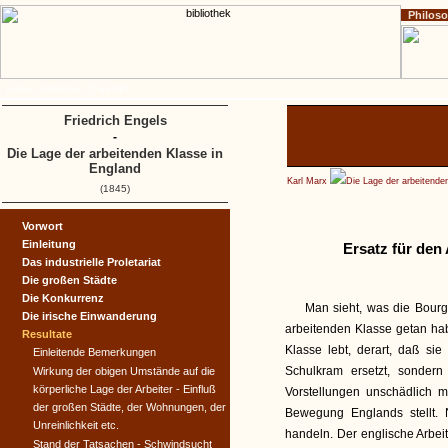
Philos
Home
Impressum
Copyright
Friedrich Engels
-
Die Lage der arbeitenden Klasse in
England
Karl Marx
Die Lage der arbeitende
(1845)
Vorwort
Einleitung
Ersatz für den
Das industrielle Proletariat
Die großen Städte
Die Konkurrenz
Man sieht, was die Bourg
Die irische Einwanderung
arbeitenden Klasse getan hab
Resultate
Klasse lebt, derart, daß si
Einleitende Bemerkungen
Schulkram ersetzt, sonder
Wirkung der obigen Umstände auf die
körperliche Lage der Arbeiter - Einfluß
Vorstellungen unschädlich m
der großen Städte, der Wohnungen, der
Bewegung Englands stellt. 
Unreinlichkeit etc.
handeln. Der englische Arbei
Stand der Tatsachen - Schwindsucht