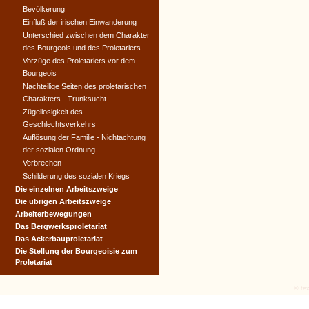
Bevölkerung
Einfluß der irischen Einwanderung
Unterschied zwischen dem Charakter
des Bourgeois und des Proletariers
Vorzüge des Proletariers vor dem
Bourgeois
Nachteilige Seiten des proletarischen
Charakters - Trunksucht
Zügellosigkeit des
Geschlechtsverkehrs
Auflösung der Familie - Nichtachtung
der sozialen Ordnung
Verbrechen
Schilderung des sozialen Kriegs
Die einzelnen Arbeitszweige
Die übrigen Arbeitszweige
Arbeiterbewegungen
Das Bergwerksproletariat
Das Ackerbauproletariat
Die Stellung der Bourgeoisie zum
Proletariat
© tex