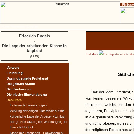
Philos
Home
Impressum
Copyright
Friedrich Engels
-
Die Lage der arbeitenden Klasse in
England
Karl Marx
Die Lage der arbeitende
(1845)
Vorwort
Einleitung
Sittlic
Das industrielle Proletariat
Die großen Städte
Die Konkurrenz
Daß der Moralunterricht, d
Die irische Einwanderung
von keiner besseren Wirkung
Resultate
Prinzipien, welche für den
Einleitende Bemerkungen
regulieren, Prinzipien, die s
Wirkung der obigen Umstände auf die
körperliche Lage der Arbeiter - Einfluß
in die greulichste Verwirrun
der großen Städte, der Wohnungen, der
und fremd bleiben, wenn sie m
Unreinlichkeit etc.
der religiösen Form eines wi
Stand der Tatsachen - Schwindsucht