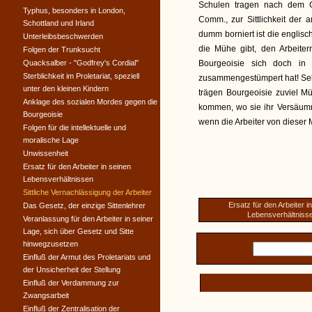
Schulen tragen nach dem Ge
Typhus, besonders in London,
Comm., zur Sittlichkeit der a
Schottland und Irland
dumm borniert ist die englisc
Unterleibsbeschwerden
die Mühe gibt, den Arbeiter
Folgen der Trunksucht
Quacksalber - "Godfrey's Cordial"
Bourgeoisie sich doch in
Sterblichkeit im Proletariat, speziell
zusammengestümpert hat! Selb
unter den kleinen Kindern
trägen Bourgeoisie zuviel Müh
Anklage des sozialen Mordes gegen die
kommen, wo sie ihr Versäumni
Bourgeoisie
wenn die Arbeiter von dieser M
Folgen für die intellektuelle und
moralische Lage
Unwissenheit
Ersatz für den Arbeiter in seinen
Lebensverhältnissen
Sittliche Vernachlässigung der Arbeiter
Ersatz für den Arbeiter i
Das Gesetz, der einzige Sittenlehrer
Lebensverhältniss
Veranlassung für den Arbeiter in seiner
Lage, sich über Gesetz und Sitte
hinwegzusetzen
Einfluß der Armut des Proletariats und
der Unsicherheit der Stellung
Einfluß der Verdammung zur
Zwangsarbeit
Einfluß der Zentralisation der