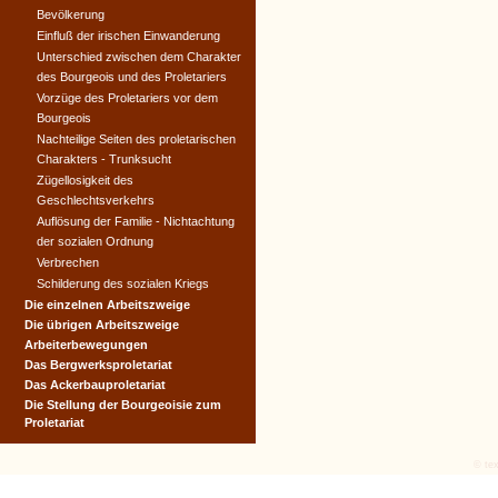
Bevölkerung
Einfluß der irischen Einwanderung
Unterschied zwischen dem Charakter
des Bourgeois und des Proletariers
Vorzüge des Proletariers vor dem
Bourgeois
Nachteilige Seiten des proletarischen
Charakters - Trunksucht
Zügellosigkeit des
Geschlechtsverkehrs
Auflösung der Familie - Nichtachtung
der sozialen Ordnung
Verbrechen
Schilderung des sozialen Kriegs
Die einzelnen Arbeitszweige
Die übrigen Arbeitszweige
Arbeiterbewegungen
Das Bergwerksproletariat
Das Ackerbauproletariat
Die Stellung der Bourgeoisie zum
Proletariat
© tex