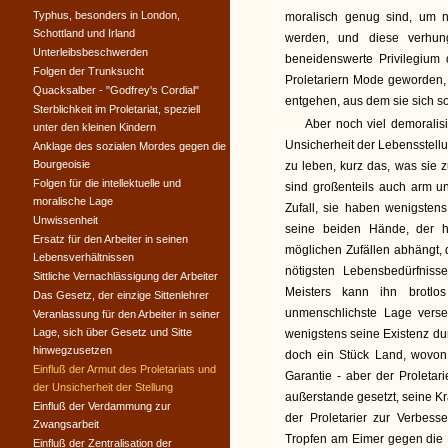
Typhus, besonders in London,
moralisch genug sind, um n
Schottland und Irland
werden, und diese verhun
Unterleibsbeschwerden
beneidenswerte Privilegium
Folgen der Trunksucht
Proletariern Mode geworden,
Quacksalber - "Godfrey's Cordial"
entgehen, aus dem sie sich son
Sterblichkeit im Proletariat, speziell
Aber noch viel demoralisi
unter den kleinen Kindern
Unsicherheit der Lebensstell
Anklage des sozialen Mordes gegen die
Bourgeoisie
zu leben, kurz das, was sie 
Folgen für die intellektuelle und
sind großenteils auch arm u
moralische Lage
Zufall, sie haben wenigstens
Unwissenheit
seine beiden Hände, der he
Ersatz für den Arbeiter in seinen
möglichen Zufällen abhängt, d
Lebensverhältnissen
nötigsten Lebensbedürfniss
Sittliche Vernachlässigung der Arbeiter
Meisters kann ihn brotlo
Das Gesetz, der einzige Sittenlehrer
unmenschlichste Lage verse
Veranlassung für den Arbeiter in seiner
Lage, sich über Gesetz und Sitte
wenigstens seine Existenz du
hinwegzusetzen
doch ein Stück Land, wovon 
Einfluß der Armut des Proletariats und
Garantie - aber der Proletar
der Unsicherheit der Stellung
außerstande gesetzt, seine Kr
Einfluß der Verdammung zur
der Proletarier zur Verbess
Zwangsarbeit
Tropfen am Eimer gegen die F
Einfluß der Zentralisation der