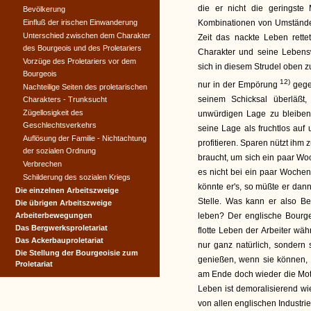
die er nicht die geringste 
Bevölkerung
Einfluß der irischen Einwanderung
Kombinationen von Umstände
Unterschied zwischen dem Charakter
Zeit das nackte Leben rettet
des Bourgeois und des Proletariers
Charakter und seine Lebens
Vorzüge des Proletariers vor dem
sich in diesem Strudel oben z
Bourgeois
12)
nur in der Empörung
gege
Nachteilige Seiten des proletarischen
seinem Schicksal überläßt
Charakters - Trunksucht
Zügellosigkeit des
unwürdigen Lage zu bleiben
Geschlechtsverkehrs
seine Lage als fruchtlos auf
Auflösung der Familie - Nichtachtung
profitieren. Sparen nützt ihm 
der sozialen Ordnung
braucht, um sich ein paar Woc
Verbrechen
es nicht bei ein paar Wochen
Schilderung des sozialen Kriegs
könnte er's, so müßte er dann
Die einzelnen Arbeitszweige
Stelle. Was kann er also B
Die übrigen Arbeitszweige
Arbeiterbewegungen
leben? Der englische Bourge
Das Bergwerksproletariat
flotte Leben der Arbeiter wäh
Das Ackerbauproletariat
nur ganz natürlich, sondern
Die Stellung der Bourgeoisie zum
genießen, wenn sie können, 
Proletariat
am Ende doch wieder die Mott
Leben ist demoralisierend wi
von allen englischen Industrie