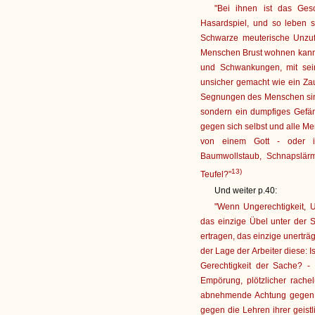
"Bei ihnen ist das Ges
Hasardspiel, und so leben 
Schwarze meuterische Unzufr
Menschen Brust wohnen kann.
und Schwankungen, mit sei
unsicher gemacht wie ein Zau
Segnungen des Menschen sind i
sondern ein dumpfiges Gefängn
gegen sich selbst und alle Me
von einem Gott - oder is
Baumwollstaub, Schnapslär
13)
Teufel?"
Und weiter p.40:
"Wenn Ungerechtigkeit, 
das einzige Übel unter der 
ertragen, das einzige unertr
der Lage der Arbeiter diese: I
Gerechtigkeit der Sache? - 
Empörung, plötzlicher rach
abnehmende Achtung gegen d
gegen die Lehren ihrer geis