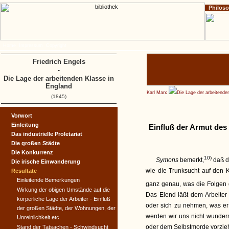
Philos
Home
Impressum
Copyright
Friedrich Engels
-
Die Lage der arbeitenden Klasse in
England
Karl Marx
Die Lage der arbeitende
(1845)
Vorwort
Einleitung
Einfluß der Armut des 
Das industrielle Proletariat
Die großen Städte
Die Konkurrenz
10)
Symons
bemerkt,
daß d
Die irische Einwanderung
wie die Trunksucht auf den K
Resultate
Einleitende Bemerkungen
ganz genau, was die Folgen d
Wirkung der obigen Umstände auf die
Das Elend läßt dem Arbeiter
körperliche Lage der Arbeiter - Einfluß
oder sich zu nehmen, was er 
der großen Städte, der Wohnungen, der
werden wir uns nicht wunder
Unreinlichkeit etc.
oder dem Selbstmorde vorziehe
Stand der Tatsachen - Schwindsucht