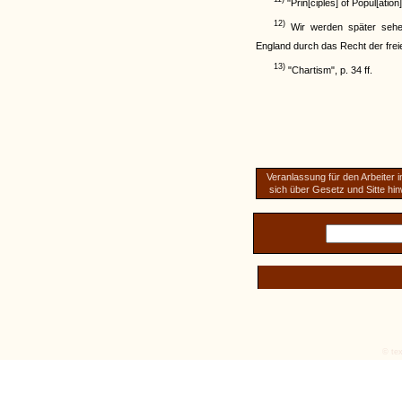
"Prin[ciples] of Popul[ation]
12)
Wir werden später sehen
England durch das Recht der freien
13)
"Chartism", p. 34 ff.
Veranlassung für den Arbeiter i
sich über Gesetz und Sitte h
© tex