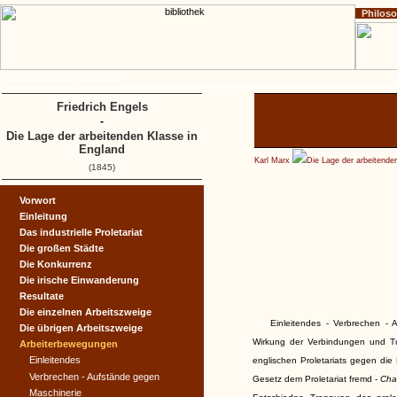
Philos
Home
Impressum
Copyright
Friedrich Engels
-
Die Lage der arbeitenden Klasse in
England
Karl Marx
Die Lage der arbeitende
(1845)
Vorwort
Einleitung
Das industrielle Proletariat
Die großen Städte
Die Konkurrenz
Die irische Einwanderung
Resultate
Die einzelnen Arbeitszweige
Einleitendes - Verbrechen - 
Die übrigen Arbeitszweige
Wirkung der Verbindungen und Tu
Arbeiterbewegungen
Einleitendes
englischen Proletariats gegen die
Verbrechen - Aufstände gegen
Gesetz dem Proletariat fremd -
Cha
Maschinerie