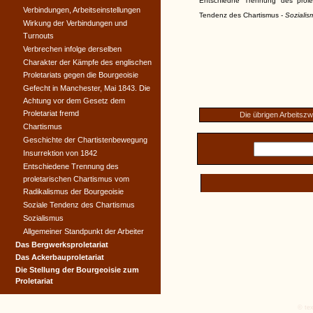
Entschiedne Trennung des prole
Verbindungen, Arbeitseinstellungen
Tendenz des Chartismus -
Sozialis
Wirkung der Verbindungen und
Turnouts
Verbrechen infolge derselben
Charakter der Kämpfe des englischen
Proletariats gegen die Bourgeoisie
Gefecht in Manchester, Mai 1843. Die
Achtung vor dem Gesetz dem
Proletariat fremd
Die übrigen Arbeitszw
Chartismus
Geschichte der Chartistenbewegung
Insurrektion von 1842
Entschiedene Trennung des
proletarischen Chartismus vom
Radikalismus der Bourgeoisie
Soziale Tendenz des Chartismus
Sozialismus
Allgemeiner Standpunkt der Arbeiter
Das Bergwerksproletariat
Das Ackerbauproletariat
Die Stellung der Bourgeoisie zum
Proletariat
© tex