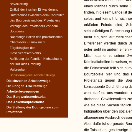
unehelichen Kindes, der Auss
Bevölkerung
eines Mannes durch seine Fra
Einfluß der irischen Einwanderung
finden. In diesem Lande ist de
Unterschied zwischen dem Charakter
selbst und kämpft für sich s
des Bourgeois und des Proletariers
erklärten Feinde sind, S
Vorzüge des Proletariers vor dem
selbstsüchtigen Berechnung üb
Bourgeois
Nachteilige Seiten des proletarischen
mehr ein, sich auf friedlic
Charakters - Trunksucht
Differenzen werden durch Dr
Zügellosigkeit des
jeder sieht im andern einen
Geschlechtsverkehrs
Mittel, das er zu seinen Z
Auflösung der Familie - Nichtachtung
Kriminaltabellen beweisen, vo
der sozialen Ordnung
die Feindschaft teilt sich al
Verbrechen
Bourgeoisie hier und das P
Schilderung des sozialen Kriegs
Proletariats gegen die Bo
Die einzelnen Arbeitszweige
Die übrigen Arbeitszweige
konsequente Durchführung des
Arbeiterbewegungen
wohl darf es uns wundern, 
Das Bergwerksproletariat
drohende Gewitterwolken zu
Das Ackerbauproletariat
wie sie diese Sachen täglich
Die Stellung der Bourgeoisie zum
Indignation über den soziale
Proletariat
allgemeinen Ausbruch dessen
Aber dafür ist sie gerade Bo
die Tatsachen, geschweige i