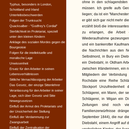
ohne in den schlagendsten 
Typhus, besonders in London,
müssen. Ich greife aufs Ger
Schottland und Irland
liegen; da ist ein "Mancheste
Unterleibsbeschwerden
er gibt sich gar nicht mehr 
Folgen der Trunksucht
Quacksalber - "Godfrey's Cordial"
erzählt bloß die interessante
Sterblichkeit im Proletariat, speziell
zu erlangen, die Arbeit 
unter den kleinen Kindern
Wiederaufnahme gezwungen s
Anklage des sozialen Mordes gegen die
und ein bankerotter Kaufmann
Bourgeoisie
die Nachrichten aus den Ne
Folgen für die intellektuelle und
Selbstmord, in Bury ein Diebs
moralische Lage
ein Diebstahl, in Oldham Arb
Unwissenheit
zwischen Irländerinnen, ein 
Ersatz für den Arbeiter in seinen
Lebensverhältnissen
Mitgliedern der Verbindung
Sittliche Vernachlässigung der Arbeiter
Rochdale eine Reihe Schläge
Das Gesetz, der einzige Sittenlehrer
Stockport Unzufriedenheit 
Veranlassung für den Arbeiter in seiner
Schlägerei, ein Mann, der se
Lage, sich über Gesetz und Sitte
Schlägerei, in Wigan ein D
hinwegzusetzen
Zeitungen sind noch viel
Einfluß der Armut des Proletariats und
Familienzerwürfnisse dräng
der Unsicherheit der Stellung
September 1844), die nur die
Einfluß der Verdammung zur
Zwangsarbeit
Diebstahl, einem Angriff auf 
Einfluß der Zentralisation der