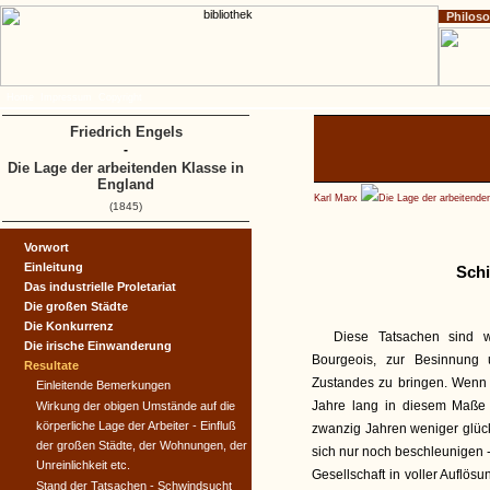
Philos
Home
Impressum
Copyright
Friedrich Engels
-
Die Lage der arbeitenden Klasse in
England
Karl Marx
Die Lage der arbeitende
(1845)
Vorwort
Einleitung
Schi
Das industrielle Proletariat
Die großen Städte
Die Konkurrenz
Diese Tatsachen sind w
Die irische Einwanderung
Bourgeois, zur Besinnung
Resultate
Zustandes zu bringen. Wenn 
Einleitende Bemerkungen
Jahre lang in diesem Maße 
Wirkung der obigen Umstände auf die
körperliche Lage der Arbeiter - Einfluß
zwanzig Jahren weniger glück
der großen Städte, der Wohnungen, der
sich nur noch beschleunigen -
Unreinlichkeit etc.
Gesellschaft in voller Auflös
Stand der Tatsachen - Schwindsucht