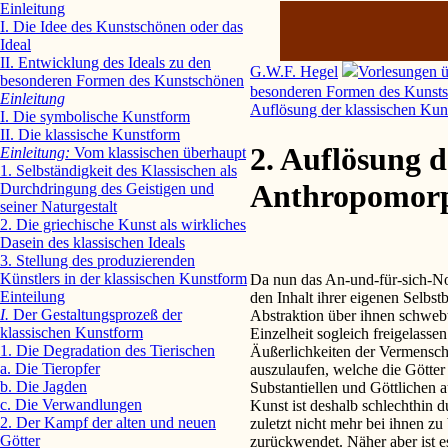
Einleitung
I. Die Idee des Kunstschönen oder das
Ideal
II. Entwicklung des Ideals zu den
G.W.F. Hegel
Vorlesungen ü
besonderen Formen des Kunstschönen
besonderen Formen des Kunst
Einleitung
Auflösung der klassischen Kun
I. Die symbolische Kunstform
II. Die klassische Kunstform
2. Auflösung d
Einleitung:
Vom klassischen überhaupt
1. Selbständigkeit des Klassischen als
Anthropomor
Durchdringung des Geistigen und
seiner Naturgestalt
2. Die griechische Kunst als wirkliches
Dasein des klassischen Ideals
3. Stellung des produzierenden
Künstlers in der klassischen Kunstform
Da nun das An-und-für-sich-No
Einteilung
den Inhalt ihrer eigenen Selbs
I.
Der Gestaltungsprozeß der
Abstraktion über ihnen schwebt
klassischen Kunstform
Einzelheit sogleich freigelass
1. Die Degradation des Tierischen
Äußerlichkeiten der Vermensc
a. Die Tieropfer
auszulaufen, welche die Götter
b. Die Jagden
Substantiellen und Göttlichen 
c. Die Verwandlungen
Kunst ist deshalb schlechthin 
2. Der Kampf der alten und neuen
zuletzt nicht mehr bei ihnen zu
Götter
zurückwendet. Näher aber ist e