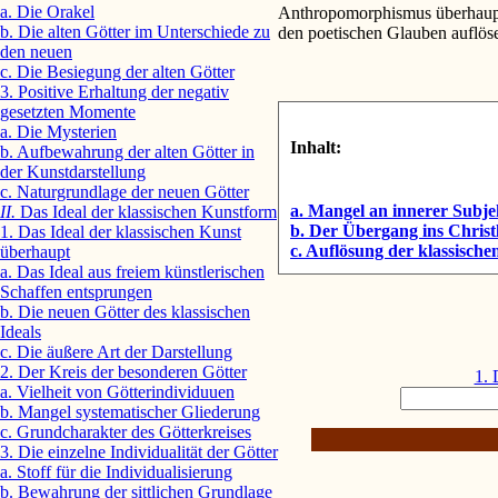
a. Die Orakel
Anthropomorphismus überhaupt,
b. Die alten Götter im Unterschiede zu
den poetischen Glauben auflös
den neuen
c. Die Besiegung der alten Götter
3. Positive Erhaltung der negativ
gesetzten Momente
a. Die Mysterien
Inhalt:
b. Aufbewahrung der alten Götter in
der Kunstdarstellung
c. Naturgrundlage der neuen Götter
a. Mangel an innerer Subjek
II.
Das Ideal der klassischen Kunstform
b. Der Übergang ins Christ
1. Das Ideal der klassischen Kunst
c. Auflösung der klassische
überhaupt
a. Das Ideal aus freiem künstlerischen
Schaffen entsprungen
b. Die neuen Götter des klassischen
Ideals
c. Die äußere Art der Darstellung
2. Der Kreis der besonderen Götter
1. 
a. Vielheit von Götterindividuuen
b. Mangel systematischer Gliederung
c. Grundcharakter des Götterkreises
3. Die einzelne Individualität der Götter
a. Stoff für die Individualisierung
b. Bewahrung der sittlichen Grundlage