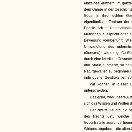
einzelnes erinnern. Im ganz
dem Gange in der Geschichte 
Götter in ihrer echten Ges
eigentümliche Zentrum der 
Poesie sich im Unterschiede 
Menschen ausspricht oder di
Bewegung vorüberführt. Wi
Umwandlung des unförmlic
(öionsrnq) - wie die große G
durch eine feierliche Gesandt
und Statur ausmacht, so hab
Naturgewalten zu beginnen u
individueller Geistigkeit erh
Wir können in dieser B
unterscheiden.
Das
erste,
was unsere Auf
sich das Wissen und Wollen de
Der
zweite
Hauptpunkt be
des Rechts usf., welche 
Geburtsstätte zugrunde lieg
Wirkens abgeben, - die alten 