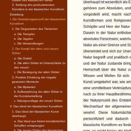
Dasein des klassischen Ideals
überhaupt ist wesentlich als 
3. Stellung des produzierenden
gehören zum Absoluten, und
Künstlers in der klassischen Kunstform
vorgestellt wird, macht na
Einteilung
I.
Der Gestaltungsprozeß der klassischen
Kunstformen und Religionen 
Kunstform
Schöpfer und Herr der Natur 
1. Die Degradation des Tierischen
Dasein in der Natur enthoben
a. Die Tieropfer
absolutes Fürsichsein, wahrhaf
b. Die Jagden
c. Die Verwandlungen
Natur als einer Grenze und S
2. Der Kampf der alten und neuen
überwindet und sich zur Unend
Götter
Natur begreift und praktisch
a. Die Orakel
b. Die alten Götter im Unterschiede zu
und der Natur zustande bringt
den neuen
Herrschaft über die Natur 
c. Die Besiegung der alten Götter
Wissen und Wollen für sich s
3. Positive Erhaltung der negativ
Kunst umgekehrt war, wie wir
gesetzten Momente
a. Die Mysterien
eine unmittelbare Verknüpfu
b. Aufbewahrung der alten Götter in
nach zu ihrer Hauptbestimmun
der Kunstdarstellung
der Naturprozeß des Entste
c. Naturgrundlage der neuen Götter
Wechsellauf der allgemeine
II.
Das Ideal der klassischen Kunstform
1. Das Ideal der klassischen Kunst
verehrt. Diese Naturmäch
überhaupt
personifiziert und dadurc
a. Das Ideal aus freiem künstlerischen
klassische Kunstform es forde
Schaffen entsprungen
b. Die neuen Götter des klassischen