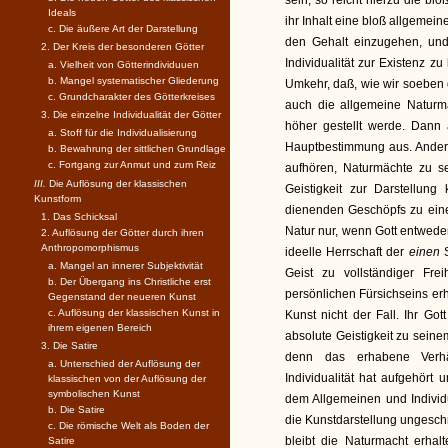
sein, so reicht hierzu die bl
Ideals
ihr Inhalt eine bloß allgemein
c. Die äußere Art der Darstellung
den Gehalt einzugehen, un
2. Der Kreis der besonderen Götter
Individualität zur Existenz z
a. Vielheit von Götterindividuuen
b. Mangel systematischer Gliederung
Umkehr, daß, wie wir soeben 
c. Grundcharakter des Götterkreises
auch die allgemeine Naturma
3. Die einzelne Individualität der Götter
höher gestellt werde. Dann a
a. Stoff für die Individualisierung
Hauptbestimmung aus. Anderer
b. Bewahrung der sittlichen Grundlage
c. Fortgang zur Anmut und zum Reiz
aufhören, Naturmächte zu sei
III.
Die Auflösung der klassischen
Geistigkeit zur Darstellun
Kunstform
dienenden Geschöpfs zu eine
1. Das Schicksal
Natur nur, wenn Gott entweder,
2. Auflösung der Götter durch ihren
Anthropomorphismus
ideelle Herrschaft der
einen
a. Mangel an innerer Subjektivität
Geist zu vollständiger Fr
b. Der Übergang ins Christliche erst
persönlichen Fürsichseins er
Gegenstand der neueren Kunst
c. Auflösung der klassischen Kunst in
Kunst nicht der Fall. Ihr Gott
ihrem eigenen Bereich
absolute Geistigkeit zu seinem
3. Die Satire
denn das erhabene Verhäl
a. Unterschied der Auflösung der
Individualität hat aufgehört
klassischen von der Auflösung der
symbolischen Kunst
dem Allgemeinen und Individu
b. Die Satire
die Kunstdarstellung ungeschm
c. Die römische Welt als Boden der
bleibt die Naturmacht erhal
Satire