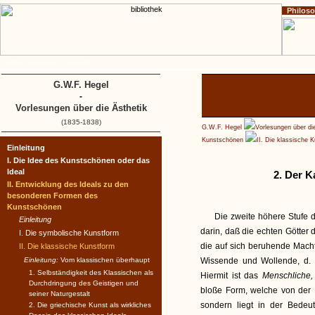
Philos
Home
Impressum
Copyright
G.W.F. Hegel
-
Vorlesungen über die Ästhetik
(1835-1838)
G.W.F. Hegel
Vorlesungen über di
Kunstschönen
II. Die klassische 
Einleitung
I. Die Idee des Kunstschönen oder das
Ideal
2. Der K
II. Entwicklung des Ideals zu den
besonderen Formen des
Kunstschönen
Die zweite höhere Stufe 
Einleitung
darin, daß die echten Götter 
I. Die symbolische Kunstform
die auf sich beruhende Macht 
II. Die klassische Kunstform
Einleitung:
Vom klassischen überhaupt
Wissende und Wollende, d. 
1. Selbständigkeit des Klassischen als
Hiermit ist das
Menschliche
Durchdringung des Geistigen und
bloße Form, welche von der E
seiner Naturgestalt
sondern liegt in der Bedeu
2. Die griechische Kunst als wirkliches