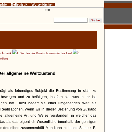
ophie
Belletristik
Wörterbücher
e Ästhetik
I. Die Idee des Kunstschönen oder das Ideal
B.
andlung
Der allgemeine Weltzustand
 trägt als lebendiges Subjekt die Bestimmung in sich, zu
bewegen und zu betätigen, insofern sie, was in ihr ist,
ingen hat. Dazu bedarf sie einer umgebenden Welt als
 Realisationen. Wenn wir in dieser Beziehung von
Zustand
die allgemeine Art und Weise verstanden, in welcher das
 das als das eigentlich Wesentliche innerhalb der geistigen
gen derselben zusammenhält. Man kann in diesem Sinne z. B.