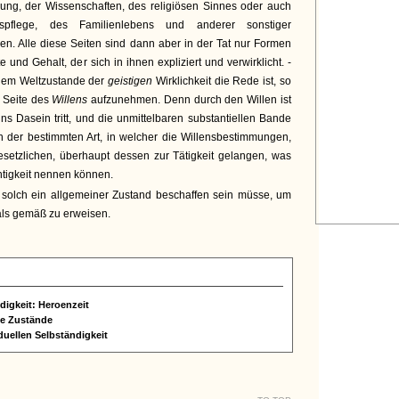
ung, der Wissenschaften, des religiösen Sinnes oder auch
spflege, des Familienlebens und anderer sonstiger
en. Alle diese Seiten sind dann aber in der Tat nur Formen
und Gehalt, der sich in ihnen expliziert und verwirklicht. -
 dem Weltzustande der
geistigen
Wirklichkeit die Rede ist, so
 Seite des
Willens
aufzunehmen. Denn durch den Willen ist
ns Dasein tritt, und die unmittelbaren substantiellen Bande
 in der bestimmten Art, in welcher die Willensbestimmungen,
 Gesetzlichen, überhaupt dessen zur Tätigkeit gelangen, was
htigkeit nennen können.
e solch ein allgemeiner Zustand beschaffen sein müsse, um
eals gemäß zu erweisen.
ndigkeit: Heroenzeit
he Zustände
iduellen Selbständigkeit