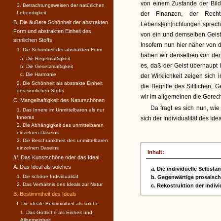
von einem Zustande der Bild
3. Betrachtungsweisen der natürlichen
Lebendigkeit
der Finanzen, der Recht
B. Die äußere Schönheit der abstrakten
Lebens[ein]richtungen sprech
Form und abstrakten Einheit des
von ein und demselben Geiste 
sinnlichen Stoffs
Insofern nun hier näher von
1. Die Schönheit der abstrakten Form
haben wir denselben von der
a. Die Regelmäßigkeit
es, daß der Geist überhaupt i
b. Die Gesetzmäßigkeit
c. Die Harmonie
der Wirklichkeit zeigen sich
2. Die Schönheit als abstrakte Einheit
die Begriffe des Sittlichen,
des sinnlichen Stoffs
wir im allgemeinen die Gerec
C. Mangelhaftigkeit des Naturschönen
Da fragt es sich nun, wi
1. Das Innere im Unmittelbaren als nur
Inneres
sich der Individualität des Id
2. Die Abhängigkeit des unmittelbaren
einzelnen Daseins
3. Die Beschränktheit des unmittelbaren
einzelnen Daseins
Inhalt:
III.
Das Kunstschöne oder das Ideal
A. Das Ideal als solches
a. Die individuelle Selbstä
1. Die schöne Individualität
b. Gegenwärtige prosaisc
2. Das Verhältnis des Ideals zur Natur
c. Rekostruktion der indiv
B. Bestimmtheit des Ideals
I. Die ideale Bestimmtheit als solche
1. Das Göttliche als Einheit und
Allgemeinheit