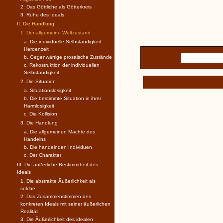
2. Das Göttliche als Götterkreis
3. Ruhe des Ideals
II. Die Handlung
1. Der allgemeine Weltzustand
a. Die individuelle Selbständigkeit:
Heroenzeit
b. Gegenwärtige prosaische Zustände
c. Rekostruktion der individuellen
Selbständigkeit
2. Die Situation
a. Situationslosigkeit
b. Die bestimmte Situation in ihrer
Harmlosigkeit
c. Die Kollision
3. Die Handlung
a. Die allgemeinen Mächte des
Handelns
b. Die handelnden Individuen
c. Der Charakter
III. Die äußerliche Bestimmtheit des
Ideals
1. Die abstrakte Äußerlichkeit als
solche
2. Das Zusammenstimmen des
konkreten Ideals mit seiner äußerlichen
Realität
3. Die Äußerlichkeit des idealen