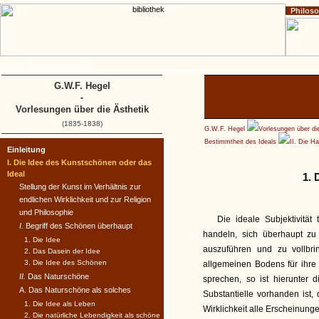
Philos
Home
Impressum
Copyright
G.W.F. Hegel
-
Vorlesungen über die Ästhetik
(1835-1838)
G.W.F. Hegel
Vorlesungen über di
Bestimmtheit des Ideals
II. Die H
Einleitung
I. Die Idee des Kunstschönen oder das
Ideal
1. 
Stellung der Kunst im Verhältnis zur
endlichen Wirklichkeit und zur Religion
und Philosophie
Die ideale Subjektivität
I.
Begriff des Schönen überhaupt
handeln, sich überhaupt zu 
1. Die Idee
auszuführen und zu vollbr
2. Das Dasein der Idee
3. Die Idee des Schönen
allgemeinen Bodens für ihre
II.
Das Naturschöne
sprechen, so ist hierunter 
A. Das Naturschöne als solches
Substantielle vorhanden ist,
1. Die Idee als Leben
Wirklichkeit alle Erscheinun
2. Die natürliche Lebendigkeit als schöne