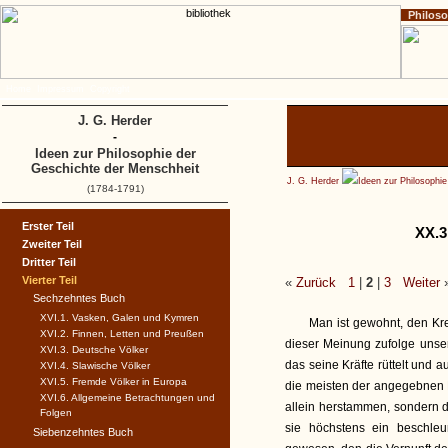
Philos
Home
Impressum
Copyright
J. G. Herder
-
Ideen zur Philosophie der
Geschichte der Menschheit
J. G. Herder
Ideen zur Philosophi
(1784-1791)
Erster Teil
XX.3
Zweiter Teil
Dritter Teil
Vierter Teil
«
Zurück
1
|
2
|
3
Weiter
Sechzehntes Buch
XVI.1. Vasken, Galen und Kymren
Man ist gewohnt, den Kr
XVI.2. Finnen, Letten und Preußen
dieser Meinung zufolge unser
XVI.3. Deutsche Völker
das seine Kräfte rüttelt und 
XVI.4. Slawische Völker
XVI.5. Fremde Völker in Europa
die meisten der angegebnen 
XVI.6. Allgemeine Betrachtungen und
allein herstammen, sondern 
Folgen
sie höchstens ein beschle
Siebenzehntes Buch