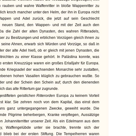
u rauben und wahre Waffenritter in bloße Wappenritter zu
lich kroch mancher unter den Helm, der ihn in Europa nicht
Wappen und Adel zurück, die jetzt auf sein Geschlecht
n neuen Stand, den Wappen- und mit der Zeit auch den
 Da die Zahl der alten Dynasten, des wahren Ritteradels,
eser zu Besitzungen und erblichen Vorzügen gleich ihnen zu
er seine Ahnen, erwarb sich Würden und Vorzüge, so daß in
er der alte Adel hieß, ob er gleich mit jenen Dynasten, die
itnichten zu
einer
Klasse gehört. In Palästina konnte, was
die ersten Kreuzzüge waren ein großes Erlaßjahr für Europa.
nde Kriegsadel der wachsenden Monarchie sehr zustatten,
iebenen hohen Vasallen klüglich zu gebrauchen wußte. So
nder und der Schein den Schein auf; durch den dienenden
ich das alte Rittertum gar zugrunde.
estifteten
geistlichen Ritterorden
Europa zu keinem Vorteil
bst klar. Sie zehren noch von dem Kapital, das einst dem
 uns ganz untergegangenen Zwecke, geweiht wurde. Die
ende Pilgrime beherbergen, Kranke verpflegen, Aussätzige
n Johanniterritter unserer Zeit. Als ein Edelmann aus dem
, Waffengelübde unter sie brachte, trennte sich der
 blieb bei der ersten Stiftung. Die Tempelherren waren