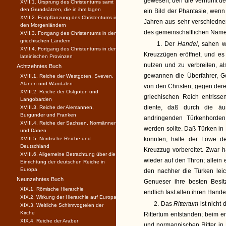
gewesen, den die Vernunft de
XVII.1. Ursprung des Christentums samt
den Grundsätzen, die in ihm lagen
ein Bild der Phantasie, wen
XVII.2. Fortpflanzung des Christentums in
Jahren aus sehr verschied
den Morgenländern
des gemeinschaftlichen Name
XVII.3. Fortgang des Christentums in den
griechischen Ländern
1. Der
Handel
, sahen w
XVII.4. Fortgang des Christentums in den
Kreuzzügen eröffnet, und es
lateinischen Provinzen
nutzen und zu verbreiten, a
Achtzehntes Buch
gewannen die Überfahrer, G
XVIII.1. Reiche der Westgoten, Sveven,
Alanen und Wandalen
von den Christen, gegen der
XVIII.2. Reiche der Ostgoten und
griechischen Reich entriss
Langobarden
diente, daß durch die ä
XVIII.3. Reiche der Alemannen,
Burgunder und Franken
andringenden Türkenhorden 
XVIII.4. Reiche der Sachsen, Normänner
werden sollte. Daß Türken in
und Dänen
XVIII.5. Nordische Reiche und
konnten, hatte der Löwe d
Deutschland
Kreuzzug vorbereitet. Zwar 
XVIII.6. Allgemeine Betrachtung über die
wieder auf den Thron; allein
Einrichtung der deutschen Reiche in
Europa
den nachher die Türken lei
Neunzehntes Buch
Genueser ihre besten Besi
XIX.1. Römische Hierarchie
endlich fast allen ihren Hande
XIX.2. Wirkung der Hierarchie auf Europa
2. Das
Rittertum
ist nicht
XIX.3. Weltliche Schirmvogteien der
Kirche
Rittertum entstanden; beim e
XIX.4. Reiche der Araber
und normannischen Ritter in