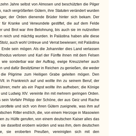
n zehn Jahre selbst von Almosen und beschützten die Pilger
h, nach vergrößerten Gütern, ihre Statuten verändert wurden
räger, der Orden dienende Brüder hinter sich bekam. Der
 für Kranke und Verwundete gestiftet, die auf dem Felde
r und Brot war ihre Belohnung, bis auch sie im nutzvollen
n reich und mächtig wurden. In Palästina haben alle diese
l Stolz, auch wohl Untreue und Verrat bewiesen; mit Palästina
u Ende sein mögen. Als die Johanniter dies Land verlassen
Rhodus verloren und Karl der Fünfte ihnen mit dem Felsen
 wie sonderbar war der Auftrag, ewige Kreuzzieher auch
en und dafür Besitztümer in Reichen zu genießen, die weder
 die Pilgrime zum Heiligen Grabe geleiten mögen. Den
I. in Frankreich auf und wollte ihn zu seinem Beruf, der
führen; mehr als
ein
Papst wollte ihn aufheben; die Könige
, und Ludwig XIV. vereinte ihn mit mehrern geringen Orden.
s sein Vorfahr Philipp der Schöne, der aus Geiz und Rache
srottete und sich von ihren Gütern zueignete, was ihm auf
tschen Ritter endlich, die, von einem Herzoge in Masowien
en zu Hülfe gerufen, von einem deutschen Kaiser alles das
 sie daselbst erobern würden und was ihm, dem deutschen
rte, sie eroberten Preußen, vereinigten sich mit den