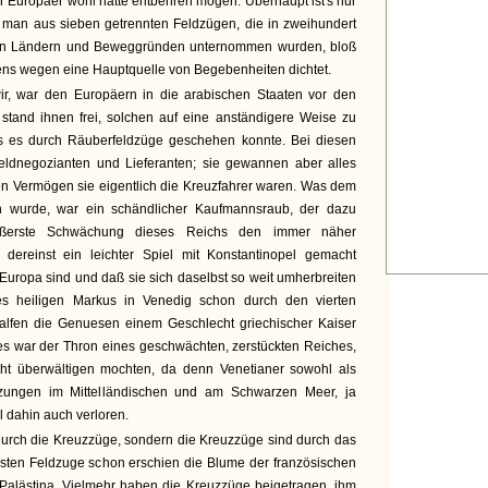
r Europäer wohl hätte entbehren mögen. Überhaupt ist's nur
n man aus sieben getrennten Feldzügen, die in zweihundert
nen Ländern und Beweggründen unternommen wurden, bloß
ns wegen eine Hauptquelle von Begebenheiten dichtet.
ir, war den Europäern in die arabischen Staaten vor den
 stand ihnen frei, solchen auf eine anständigere Weise zu
ls es durch Räuberfeldzüge geschehen konnte. Bei diesen
eldnegozianten und Lieferanten; sie gewannen aber alles
en Vermögen sie eigentlich die Kreuzfahrer waren. Was dem
en wurde, war ein schändlicher Kaufmannsraub, der dazu
ußerste Schwächung dieses Reichs den immer näher
dereinst ein leichter Spiel mit Konstantinopel gemacht
 Europa sind und daß sie sich daselbst so weit umherbreiten
es heiligen Markus in Venedig schon durch den vierten
halfen die Genuesen einem Geschlecht griechischer Kaiser
 es war der Thron eines geschwächten, zerstückten Reiches,
cht überwältigen mochten, da denn Venetianer sowohl als
tzungen im Mittelländischen und am Schwarzen Meer, ja
l dahin auch verloren.
 durch die Kreuzzüge, sondern die Kreuzzüge sind durch das
rsten Feldzuge schon erschien die Blume der französischen
 Palästina. Vielmehr haben die Kreuzzüge beigetragen, ihm