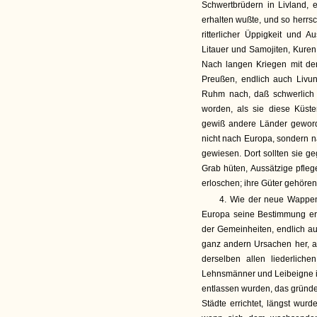
Schwertbrüdern in Livland, 
erhalten wußte, und so herrs
ritterlicher Üppigkeit und A
Litauer und Samojiten, Kuren
Nach langen Kriegen mit de
Preußen, endlich auch Livun
Ruhm nach, daß schwerlich e
worden, als sie diese Küsten
gewiß andere Länder geword
nicht nach Europa, sondern nac
gewiesen. Dort sollten sie ge
Grab hüten, Aussätzige pflege
erloschen; ihre Güter gehören
4. Wie der neue Wappena
Europa seine Bestimmung erhi
der Gemeinheiten, endlich a
ganz andern Ursachen her, al
derselben allen liederlich
Lehnsmänner und Leibeigne ihr
entlassen wurden, das gründe
Städte errichtet, längst wurd