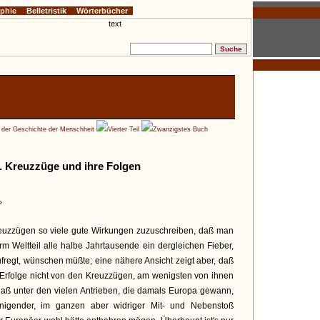
ophie
Belletristik
Wörterbücher
e der Geschichte der Menschheit
Vierter Teil
Zwanzigstes Buch
. Kreuzzüge und ihre Folgen
»
euzzügen so viele gute Wirkungen zuzuschreiben, daß man
m Weltteil alle halbe Jahrtausende ein dergleichen Fieber,
aufregt, wünschen müßte; eine nähere Ansicht zeigt aber, daß
Erfolge nicht von den Kreuzzügen, am wenigsten von ihnen
daß unter den vielen Antrieben, die damals Europa gewann,
unigender, im ganzen aber widriger Mit- und Nebenstoß