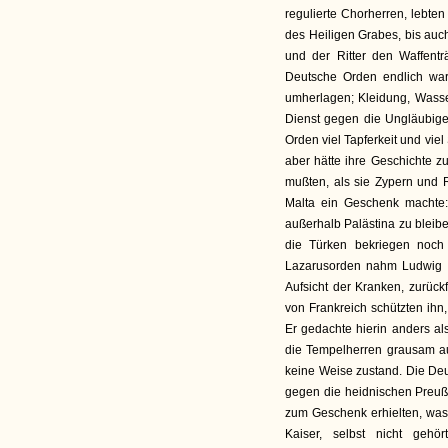
regulierte Chorherren, lebte
des Heiligen Grabes, bis auc
und der Ritter den Waffent
Deutsche Orden endlich war
umherlagen; Kleidung, Wasse
Dienst gegen die Ungläubige
Orden viel Tapferkeit und vie
aber hätte ihre Geschichte z
mußten, als sie Zypern und 
Malta ein Geschenk machte:
außerhalb Palästina zu bleib
die Türken bekriegen noch
Lazarusorden nahm Ludwig VI
Aufsicht der Kranken, zurück
von Frankreich schützten ihn
Er gedachte hierin anders al
die Tempelherren grausam au
keine Weise zustand. Die Deu
gegen die heidnischen Preuß
zum Geschenk erhielten, was
Kaiser, selbst nicht gehö