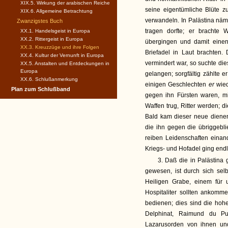
XIX.5. Wirkung der arabischen Reiche
seine eigentümliche Blüte z
XIX.6. Allgemeine Betrachtung
verwandeln. In Palästina näm
Zwanzigstes Buch
tragen dorfte; er brachte 
XX.1. Handelsgeist in Europa
XX.2. Rittergeist in Europa
übergingen und damit eine
XX.3. Kreuzzüge und ihre Folgen
Briefadel in Laut brachten.
XX.4. Kultur der Vernunft in Europa
vermindert war, so suchte di
XX.5. Anstalten und Entdeckungen in
Europa
gelangen; sorgfältig zählte 
XX.6. Schlußanmerkung
einigen Geschlechten
er
wied
Plan zum Schlußband
gegen ihn Fürsten waren, m
Waffen trug, Ritter werden; 
Bald kam dieser neue diene
die ihn gegen die übriggebl
reiben Leidenschaften eina
Kriegs- und Hofadel ging endl
3. Daß die in Palästina g
gewesen, ist durch sich sel
Heiligen Grabe, einem für
Hospitaliter sollten ankomm
bedienen; dies sind die hohe
Delphinat, Raimund du Puy
Lazarusorden von ihnen und