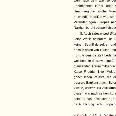
wenn sich dem wachsenden 
Landmannes früher oder s
Unabhängigkeit solcher Muni
notwendig begriffen war, so 
Veränderungen Europas nach
Narrheit beruht schwerlich d
5. Auch
Künste und Wis
keine Weise befördert. Die l
keinen Begriff derselben un
noch in Asien von Türken un
nur die geringe Zeit bedenk
welchen sie diese wenige Ze
glänzenden Traum mitgebrach
Kaiser Friedrich II. von Mel
griechischen Paläste, die d
bessere Baukunst nach Europa
Zweite, wirkten zur Aufkläru
diesem war nach seinem kurze
seiner längst erwiesenen Reg
hat Aufklärung nach Europa ge
«
Zurück
1
|
2
|
3
Weiter