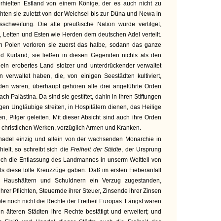
erhielten Estland von einem Könige, der es auch nicht zu
chten sie zuletzt von der Weichsel bis zur Düna und Newa in
usschweifung. Die alte preußische Nation wurde vertilget,
, Letten und Esten wie Herden dem deutschen Adel verteilt.
n Polen verloren sie zuerst das halbe, sodann das ganze
d Kurland; sie ließen in diesen Gegenden nichts als den
in erobertes Land stolzer und unterdrückender verwaltet
 verwaltet haben, die, von einigen Seestädten kultiviert,
en wären, überhaupt gehören alle drei angeführte Orden
h Palästina. Da sind sie gestiftet, dahin in ihren Stiftungen
gen Ungläubige streiten, in Hospitälern dienen, das Heilige
n, Pilger geleiten. Mit dieser Absicht sind auch ihre Orden
 christlichen Werken, vorzüglich Armen und Kranken.
del einzig und allein von der wachsenden Monarchie in
elt, so schreibt sich die
Freiheit der Städte
, der Ursprung
uch die Entlassung des Landmannes in unserm Weltteil von
s diese tolle Kreuzzüge gaben. Daß im ersten Fieberanfall
en Haushältern und Schuldnern ein Verzug zugestanden,
er Pflichten, Steuernde ihrer Steuer, Zinsende ihrer Zinsen
te noch nicht die Rechte der Freiheit Europas. Längst waren
en älteren Städten ihre Rechte bestätigt und erweitert; und