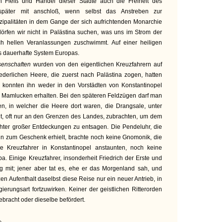
Fleiß und Handel dieser Städte auch die Freiheit des
päter mit anschloß, wenn selbst das Anstreben zur
zipalitäten in dem Gange der sich aufrichtenden Monarchie
dörfen wir nicht in Palästina suchen, was uns im Strom der
 hellen Veranlassungen zuschwimmt. Auf einer heiligen
as dauerhafte System Europas.
senschaften
wurden von den eigentlichen Kreuzfahrern auf
iederlichen Heere, die zuerst nach Palästina zogen, hatten
d konnten ihn weder in den Vorstädten von Konstantinopel
d Mamlucken erhalten. Bei den späteren Feldzügen darf man
en, in welcher die Heere dort waren, die Drangsale, unter
it, oft nur an den Grenzen des Landes, zubrachten, um dem
ter großer Entdeckungen zu entsagen. Die Pendeluhr, die
edin zum Geschenk erhielt, brachte noch keine Gnomonik, die
ie Kreuzfahrer in Konstantinopel anstaunten, noch keine
. Einige Kreuzfahrer, insonderheit Friedrich der Erste und
ng mit; jener aber tat es, ehe er das Morgenland sah, und
n Aufenthalt daselbst diese Reise nur ein neuer Antrieb, in
ierungsart fortzuwirken. Keiner der geistlichen Ritterorden
bracht oder dieselbe befördert.
»