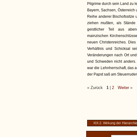
Pilgrime durch sein Land zu l
Bayern, Sachsen, Österreich 
Reihe anderer Bischofssitze u
ziehen mußten, als Stände
geistlicher Teil aus abe
mainzischen Kirchenschlüss
neuen Christenreiches. Dies
Verhältnis und Schicksal s
Veränderungen nach Ort und 
und Schweden nicht anders. 
war die Lehnherrschaft, das a
der Papst saß am Steuerruder
« Zurück
1
|
2
Weiter
»
XIX.2. Wirkung der Hierarchi