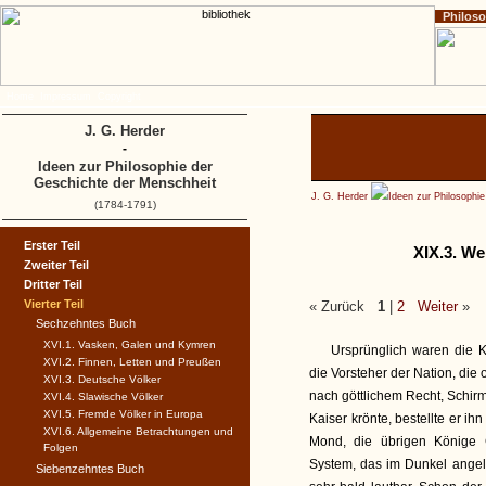
Philos
Home
Impressum
Copyright
J. G. Herder
-
Ideen zur Philosophie der
Geschichte der Menschheit
J. G. Herder
Ideen zur Philosophi
(1784-1791)
Erster Teil
XIX.3. We
Zweiter Teil
Dritter Teil
Vierter Teil
« Zurück
1
|
2
Weiter
»
Sechzehntes Buch
XVI.1. Vasken, Galen und Kymren
Ursprünglich waren die 
XVI.2. Finnen, Letten und Preußen
die Vorsteher der Nation, die 
XVI.3. Deutsche Völker
nach göttlichem Recht, Schir
XVI.4. Slawische Völker
XVI.5. Fremde Völker in Europa
Kaiser krönte, bestellte er i
XVI.6. Allgemeine Betrachtungen und
Mond, die übrigen Könige G
Folgen
System, das im Dunkel angel
Siebenzehntes Buch