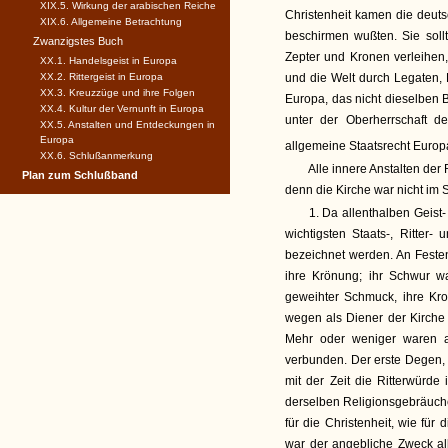
XIX.5. Wirkung der arabischen Reiche
Christenheit kamen die deutsc
XIX.6. Allgemeine Betrachtung
beschirmen wußten. Sie soll
Zwanzigstes Buch
Zepter und Kronen verleihen,
XX.1. Handelsgeist in Europa
XX.2. Rittergeist in Europa
und die Welt durch Legaten, B
XX.3. Kreuzzüge und ihre Folgen
Europa, das nicht dieselben 
XX.4. Kultur der Vernunft in Europa
unter der Oberherrschaft d
XX.5. Anstalten und Entdeckungen in
Europa
allgemeine Staatsrecht Europ
XX.6. Schlußanmerkung
Alle innere Anstalten der 
Plan zum Schlußband
denn die Kirche war nicht im S
1. Da allenthalben Geist
wichtigsten Staats-, Ritter
bezeichnet werden. An Feste
ihre Krönung; ihr Schwur w
geweihter Schmuck, ihre Kro
wegen als Diener der Kirche
Mehr oder weniger waren al
verbunden. Der erste Degen,
mit der Zeit die Ritterwürde 
derselben Religionsgebräuch
für die Christenheit, wie fü
war der angebliche Zweck all