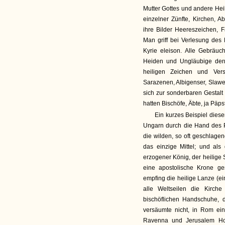
Mutter Gottes und andere Heil
einzelner Zünfte, Kirchen, 
ihre Bilder Heereszeichen, 
Man griff bei Verlesung des
Kyrie eleison. Alle Gebräuc
Heiden und Ungläubige derm
heiligen Zeichen und Ver
Sarazenen, Albigenser, Slaw
sich zur sonderbaren Gestalt 
hatten Bischöfe, Äbte, ja Päp
Ein kurzes Beispiel diese
Ungarn durch die Hand des P
die wilden, so oft geschlag
das einzige Mittel; und al
erzogener König, der heilige
eine apostolische Krone ge
empfing die heilige Lanze (e
alle Weltseilen die Kirch
bischöflichen Handschuhe, 
versäumte nicht, in Rom ein
Ravenna und Jerusalem Hos