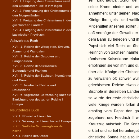
sehr bald lautbar. Schon de
XVII.1. Ursprung des Christentums samt
den Grundsätzen, die in ihm lagen
seine Krone nieder und wo
XVII.2. Fortpflanzung des Christentums in
annehmen; unter seinen Nach
den Morgenländern
Könige ihre geist- und welt
XVII.3. Fortgang des Christentums in den
griechischen Ländern
Mitgehülfen ansehen sollten. 
XVII.4. Fortgang des Christentums in den
daß vermöge der Gewalt der S
lateinischen Provinzen
dem Bann zu belegen und ihr
Achtzehntes Buch
Papst sich viel Recht an üb
XVIII.1. Reiche der Westgoten, Sveven,
Alanen und Wandalen
Heinrich von Sachsen nannte 
XVIII.2. Reiche der Ostgoten und
römischen Kaiserkrone einlu
Langobarden
empfingen sie von ihm und gl
XVIII.3. Reiche der Alemannen,
Burgunder und Franken
über alle Könige der Christ
XVIII.4. Reiche der Sachsen, Normänner
zu verwalten oft schwer w
und Dänen
griechischen Reiche etwas 
XVIII.5. Nordische Reiche und
Deutschland
Bischöfe in derselben Länder
XVIII.6. Allgemeine Betrachtung über die
so wurde der erste christlic
Einrichtung der deutschen Reiche in
Europa
viele Kriege wurden fortan d
Neunzehntes Buch
empfing vom Papst den gol
XIX.1. Römische Hierarchie
zugehöre; und Friedrich II.
XIX.2. Wirkung der Hierarchie auf Europa
Kreuzzug aufschob. Ein Konzi
XIX.3. Weltliche Schirmvogteien der
erklärt und so tief herunterg
Kirche
XIX.4. Reiche der Araber
christliche Sonne hat also 