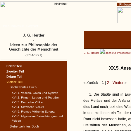
Philos
Home
Impressum
Copyright
J. G. Herder
-
Ideen zur Philosophie der
Geschichte der Menschheit
J. G. Herder
Ideen zur Philosophi
(1784-1791)
Erster Teil
XX.5. Anst
Zweiter Teil
Dritter Teil
Vierter Teil
« Zurück
1
|
2
Weiter
»
Sechzehntes Buch
XVI.1. Vasken, Galen und Kymren
1. Die
Städte
sind in Eu
XVI.2. Finnen, Letten und Preußen
des Fleißes und der Anfang
XVI.3. Deutsche Völker
dies Land noch jetzt eine Wüs
XVI.4. Slawische Völker
XVI.5. Fremde Völker in Europa
in und mit ihnen ein Teil der
XVI.6. Allgemeine Betrachtungen und
Rom nicht besessen hatte, 
Folgen
Freistätten der Menschen,
Siebenzehntes Buch