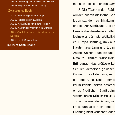
XIX.5. Wirkung der arabischen Reiche
mochten: sie schufen ein
geme
XIX.6. Allgemeine Betrachtung
2. Die
Zünfte
in den Städt
Zwanzigstes Buch
wurden, waren als kleine Geme
XX.1. Handelsgeist in Europa
XX.2. Rittergeist in Europa
jeden standen, zu Erhaltung
XX.3. Kreuzzüge und ihre Folgen
endlich zur Schätzung und Eh
XX.4. Kultur der Vernunft in Europa
Europa die Verarbeiterin alle
XX.5. Anstalten und Entdeckungen in
Europa
kleinste und ärmste Weltteil,
XX.6. Schlußanmerkung
es Europa schuldig, daß au
Plan zum Schlußband
Häuten, aus Leim und Erden,
Asche, Salzen, Lumpen und 
Mittel zu andern Wunderdin
Erfindungen das größeste Lo
Schulen derselben gewesen
Ordnung des Erlernens, selb
die liebe Armut Dinge hervo
kaum kannte, selten beförde
eines friedlichen Stadtreg
sinnreichsten Künste entst
zumal diesseit der Alpen, n
Lasst uns also auch jene Fö
Ordnung nicht verlachen oder