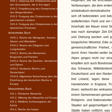
Regenten, die sie errichtet
XVII.1. Ursprung des Christentums samt
den Grundsätzen, die in ihm lagen
Verfassungen, die dem erste
XVII.2. Fortpflanzung des Christentums in
aristokratisch-demokratisch
den Morgenländern
sich oft befeindeten und be
XVII.3. Fortgang des Christentums in den
griechischen Ländern
wetteifernden Fleiß und ein
XVII.4. Fortgang des Christentums in den
Innerhalb der Mauer einer S
lateinischen Provinzen
was nach damaliger Zeit Erfi
Achtzehntes Buch
und Ordnung wecken und ges
XVIII.1. Reiche der Westgoten, Sveven,
Alanen und Wandalen
bürgerlicher Weisheit. Edle
XVIII.2. Reiche der Ostgoten und
gemeinschaftlicher Freiheit
Langobarden
durch ihren Handel weiter la
XVIII.3. Reiche der Alemannen,
Burgunder und Franken
Alpen gingen nicht nur ein
XVIII.4. Reiche der Sachsen, Normänner
knüpften sich auch Bündnisse
und Dänen
das Schwarze, Mittelländisc
XVIII.5. Nordische Reiche und
Deutschland
Deutschland und den Nieder
XVIII.6. Allgemeine Betrachtung über die
lind Livland, lagen diese
Einrichtung der deutschen Reiche in
Europa
Handelsörter in England, Fr
Neunzehntes Buch
ihnen: vielleicht der wirksam
XIX.1. Römische Hierarchie
einem Gemeinwesen gemacht 
XIX.2. Wirkung der Hierarchie auf Europa
Religions- und Nationalunte
XIX.3. Weltliche Schirmvogteien der
Staaten auf gegenseitigen Nu
Kirche
XIX.4. Reiche der Araber
Städte haben vollführt, was