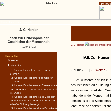
Philos
Home
Impressum
Copyright
J. G. Herder
-
Ideen zur Philosophie der
Geschichte der Menschheit
J. G. Herder
Ideen zur Philosophi
(1784-1791)
Erster Teil
IV.6. Zur Humani
Vorrede
Erstes Buch
« Zurück
1
|
2
Weiter
»
I.1. Unsere Erde ist ein Stern unter
Sternen
I.2. Unsere Erde ist einer der mittleren
Ich wünschte, daß ich in 
Planeten
des Menschen edle Bildung zu
I.3. Unsere Erde ist vielerlei Revolutionen
durchgegangen, bis sie das, was sie jetzt
zartesten und stärksten Ges
ist, wurde
habe; denn der Mensch hat ke
I.4. Unsere Erde ist eine Kugel, die sich
um sich selbst und gegen die Sonne in
dem das Bild des Schöpfers u
schiefer Richtung bewegt
lebt Um seine edelsten Pflicht
I.5. Unsere Erde ist mit einem Dunstkreise