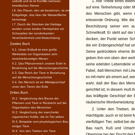
1. Alle Triebe eines lebe
umhüllt und ist im Konflikt mehrerer
himmlischen Sterne
auf eine
Teilnehmung
oder
M
I.6. Der Planet, den wir bewohnen, ist ein
des Menschen gibt, wenn 
Erdgebirge, das über die Wasserfläche
hervorragt
erlesenste Ordnung. Wie die 
I.7. Durch die Strecken der Gebirge
Beschützung seiner von au
wurden unsre beiden Hemisphäre ein
Schnellkraft. Er steht auf de
Schauplatz der sonderbarsten
Verschiedenheit und Abwechslung
decken; der Punkt seiner Sch
Zweites Buch
die ein Erdengeschöpf hat u
II.1. Unser Erdball ist eine große
Seine gedrücktere eherne B
Werkstätte zur Organisation sehr
geben ihm von oben den weit
verschiedenartiger Wesen
II.2. Das Pflanzenreich unserer Erde in
seine edelsten Lebensteile v
Beziehung auf die Menschengeschichte
Fabel, daß Menschen mit Löwe
II.3. Das Reich der Tiere in Beziehung
es mit mehr als einem auf, we
auf die Menschengeschichte
II.4. Der Mensch ist ein Mittelgeschöpf
wahr, daß der Bau des Mensch
unter den Tieren der Erde
gerichtet ist; in diesem muß 
Drittes Buch
das kräftigste Geschöpf der 
III.1. Vergleichung des Baues der
räuberische Mordverwüstung: 
Pflanzen und Tiere in Rücksicht auf die
Organisation des Menschen
2. Unter den Trieben, d
III.2. Vergleichung der mancherlei
mächtigste; auch er ist bei
organischen Kräfte, die im Tier wirken
vierfüßigen Tier, selbst bei 
III.3. Beispiele vom physiologischen Bau
einiger Tiere
Bau nach, Kuß und Umarmun
III.4. Von den Trieben der Tiere
Oberrinne bei der Frucht des 