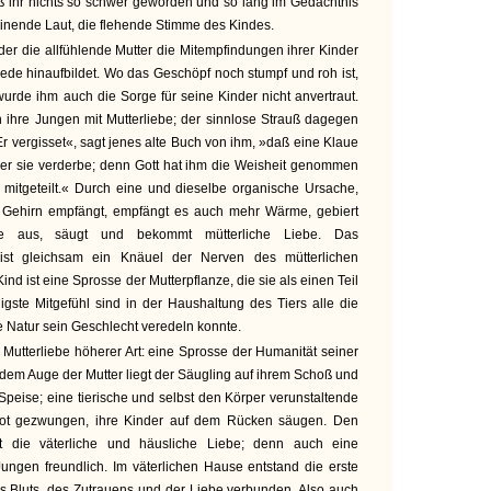
ß ihr nichts so schwer geworden und so lang im Gedächtnis
einende Laut, die flehende Stimme des Kindes.
 der die allfühlende Mutter die Mitempfindungen ihrer Kinder
iede hinaufbildet. Wo das Geschöpf noch stumpf und roh ist,
wurde ihm auch die Sorge für seine Kinder nicht anvertraut.
 ihre Jungen mit Mutterliebe; der sinnlose Strauß dagegen
r vergisset«, sagt jenes alte Buch von ihm, »daß eine Klaue
 Tier sie verderbe; denn Gott hat ihm die Weisheit genommen
 mitgeteilt.« Durch eine und dieselbe organische Ursache,
Gehirn empfängt, empfängt es auch mehr Wärme, gebiert
ie aus, säugt und bekommt mütterliche Liebe. Das
ist gleichsam ein Knäuel der Nerven des mütterlichen
nd ist eine Sprosse der Mutterpflanze, die sie als einen Teil
nigste Mitgefühl sind in der Haushaltung des Tiers alle die
e Natur sein Geschlecht veredeln konnte.
Mutterliebe höherer Art: eine Sprosse der Humanität seiner
 dem Auge der Mutter liegt der Säugling auf ihrem Schoß und
e Speise; eine tierische und selbst den Körper verunstaltende
n Not gezwungen, ihre Kinder auf dem Rücken säugen. Den
 die väterliche und häusliche Liebe; denn auch eine
ungen freundlich. Im väterlichen Hause entstand die erste
s Bluts, des Zutrauens und der Liebe verbunden. Also auch