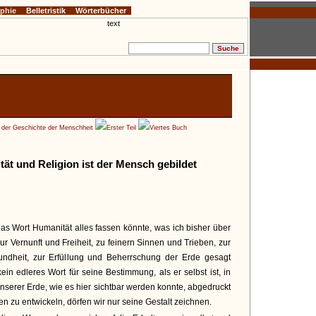
ophie
Belletristik
Wörterbücher
e der Geschichte der Menschheit
Erster Teil
Viertes Buch
tät und Religion ist der Mensch gebildet
das Wort Humanität alles fassen könnte, was ich bisher über
r Vernunft und Freiheit, zu feinern Sinnen und Trieben, zur
undheit, zur Erfüllung und Beherrschung der Erde gesagt
in edleres Wort für seine Bestimmung, als er selbst ist, in
nserer Erde, wie es hier sichtbar werden konnte, abgedruckt
en zu entwickeln, dörfen wir nur seine Gestalt zeichnen.