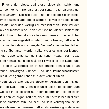
s Fingers der Liebe, daß diese Lippe sich schön und
lte. Von keinem Tier also gilt der schamhafte Ausdruck der
 Weib
erkenne
. Die alte Fabel sagt, daß beide Geschlechter
gyne gewesen, aber geteilt worden; sie wollte mit dieser und
gen als Fabel den Vorzug der menschlichen Liebe vor den
daß der menschliche Trieb nicht wie bei diesen schlechthin
 ist ( obwohl über die Revolutionen hiezu im menschlicher
trachtungen angestellt worden), zeigt offenbar, daß er nicht
rn vom Liebreiz abhangen, der Vernunft unterworfen bleiben
ung so überlassen werden sollte wie alles, was der Mensch
h die Liebe sollte bei dem Menschen
human
sein; dazu
einer Gestalt, auch die spätere Entwicklung, die Dauer und
in beiden Geschlechtern, ja sie brachte diesen unter das
lichen freiwilligen Bundes
und der freundschaftlichsten
 sich durchs ganze Leben zu
einem
vereint fühlen.
nden Liebe alle andere zärtlichen Affekten sich mit der
hat die Natur den Menschen unter allen Lebendigen zum
 weil sie ihn gleichsam aus allem geformt und jedem Reich
nis ähnlich organisiert hat, als er mit demselben mitfühlen
ist so elastisch fein und zart und sein Nervengebäude so
ines vibrierenden Wesens, daß er, als ein Analogon der alles