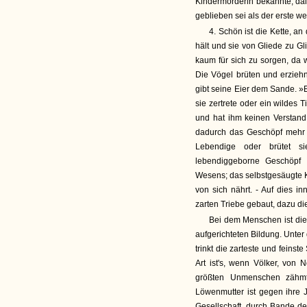
Kindermörderin bekannte, da
geblieben sei als der erste w
4. Schön ist die Kette, an
hält und sie von Gliede zu Gl
kaum für sich zu sorgen, da 
Die Vögel brüten und erziehn
gibt seine Eier dem Sande. »E
sie zertrete oder ein wildes
und hat ihm keinen Verstand
dadurch das Geschöpf mehr 
Lebendige oder brütet s
lebendiggeborne Geschöpf 
Wesens; das selbstgesäugte Ki
von sich nährt. - Auf dies in
zarten Triebe gebaut, dazu di
Bei dem Menschen ist die 
aufgerichteten Bildung. Unter
trinkt die zarteste und feinst
Art ist's, wenn Völker, vo
größten Unmenschen zähmt
Löwenmutter ist gegen ihre J
Gesellschaft, durch Bande de