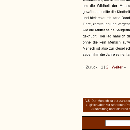
um die Wildheit der Mens
gewöhnen, sollte die Kindhei
und hielt es durch zarte Ban
Tiere, zerstreuen und verges
wie die Mutter seine Säugeri
geknüpft. Hier lag nämlich 
ohne die kein Mensch aufw
Mensch ist also zur Gesellsc
sagen ihm die Jahre seiner la
« Zurück
1
|
2
Weiter
»
IV.5. Der Mensch ist zur zartes
zugleich aber zur stärksten Dau
Ausbreitung über die Erde o