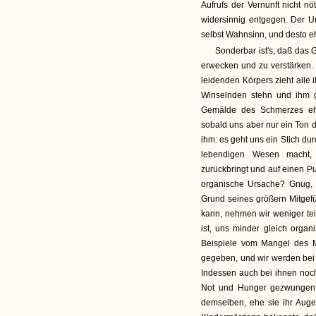
Aufrufs der Vernunft nicht nö
widersinnig entgegen. Der U
selbst Wahnsinn, und desto eh
Sonderbar ist's, daß das G
erwecken und zu verstärken.
leidenden Körpers zieht alle i
Winselnden stehn und ihm 
Gemälde des Schmerzes ehe
sobald uns aber nur ein Ton d
ihm: es geht uns ein Stich du
lebendigen Wesen macht, 
zurückbringt und auf einen Pu
organische Ursache? Gnug, 
Grund seines größern Mitgef
kann, nehmen wir weniger tei
ist, uns minder gleich orga
Beispiele vom Mangel des 
gegeben, und wir werden bei
Indessen auch bei ihnen noch
Not und Hunger gezwungen, 
demselben, ehe sie ihr Aug