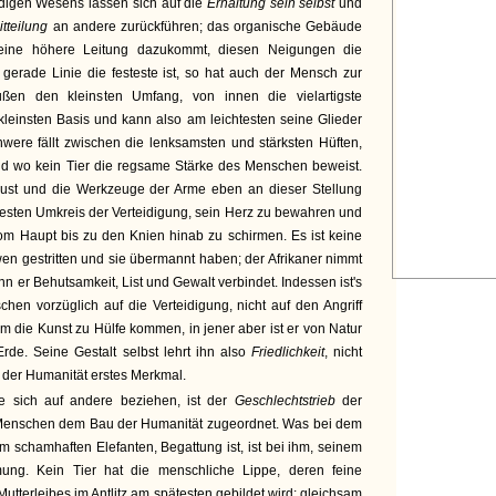
ndigen Wesens lassen sich auf die
Erhaltung sein selbst
und
itteilung
an andere zurückführen; das organische Gebäude
eine höhere Leitung dazukommt, diesen Neigungen die
gerade Linie die festeste ist, so hat auch der Mensch zur
ßen den kleinsten Umfang, von innen die vielartigste
r kleinsten Basis und kann also am leichtesten seine Glieder
were fällt zwischen die lenksamsten und stärksten Hüften,
nd wo kein Tier die regsame Stärke des Menschen beweist.
rust und die Werkzeuge der Arme eben an dieser Stellung
esten Umkreis der Verteidigung, sein Herz zu bewahren und
om Haupt bis zu den Knien hinab zu schirmen. Es ist keine
n gestritten und sie übermannt haben; der Afrikaner nimmt
nn er Behutsamkeit, List und Gewalt verbindet. Indessen ist's
en vorzüglich auf die Verteidigung, nicht auf den Angriff
ihm die Kunst zu Hülfe kommen, in jener aber ist er von Natur
Erde. Seine Gestalt selbst lehrt ihn also
Friedlichkeit
, nicht
der Humanität erstes Merkmal.
ie sich auf andere beziehen, ist der
Geschlechtstrieb
der
m Menschen dem Bau der Humanität zugeordnet. Was bei dem
dem schamhaften Elefanten, Begattung ist, ist bei ihm, seinem
g. Kein Tier hat die menschliche Lippe, deren feine
Mutterleibes im Antlitz am spätesten gebildet wird: gleichsam