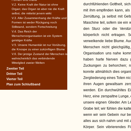
durchfühlenden Gottheit, si
V.2. Keine Kraft der Natur ist ohne
Organ; das Organ ist aber nie die Kraft
mit ihm empfinden kann, al
selbst, die mittelst jenem wirkt
Zerrüttung, ja selbst mit G
V.3. Aller Zusammenhang der Kräfte und
Maschine teil, sofern sie ei
Formen ist weder Rückgang noch
Stillstand, sondern Fortschreitung
den Sturz oder die Verstü
V.4. Das Reich der
körperlich nicht ertragen. 
Menschenorganisation ist ein System
geistiger Kräfte
verwelkende liebe Blume. Au
V.5. Unsere Humanität ist nur Vorübung,
Menschen nicht gleichgültig
die Knospe zu einer zukünftigen Blume
Organisation uns nahe komm
V.6. Der jetzige Zustand der Menschen ist
wahrscheinlich das verbindende
haben harte Nerven dazu g
Mittelglied zweier Welten
Zuckungen zu behorchen; n
Zweiter Teil
konnte allmählich dies organ
Dritter Teil
Zergliederung eines Toten nic
Vierter Teil
ihren Augen gewaltsam zerst
Plan zum Schlußband
werden. Ein durchwühltes E
Herz, eine zerspaltne Lunge, 
unsere eignen Glieder. Am L
Grabe teil; wir fühlen die kal
wenn wir sein Gebein nur be
alles aus sich nahm und mit 
Körper. Sein vibrierendes 