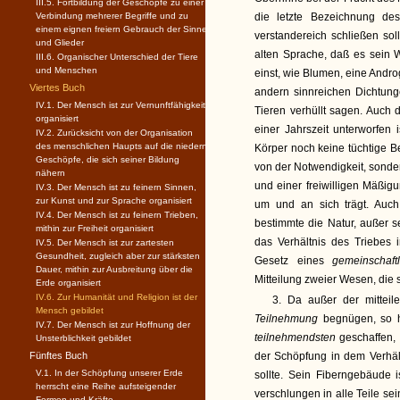
III.5. Fortbildung der Geschöpfe zu einer
Verbindung mehrerer Begriffe und zu
die letzte Bezeichnung de
einem eignen freiern Gebrauch der Sinne
verstandereich schließen sol
und Glieder
alten Sprache, daß es sein
III.6. Organischer Unterschied der Tiere
und Menschen
einst, wie Blumen, eine Andro
Viertes Buch
andern sinnreichen Dichtun
IV.1. Der Mensch ist zur Vernunftfähigkeit
Tieren verhüllt sagen. Auch 
organisiert
einer Jahrszeit unterworfen
IV.2. Zurücksicht von der Organisation
des menschlichen Haupts auf die niedern
Körper noch keine tüchtige Be
Geschöpfe, die sich seiner Bildung
von der Notwendigkeit, sonde
nähern
und einer freiwilligen Mäßig
IV.3. Der Mensch ist zu feinern Sinnen,
zur Kunst und zur Sprache organisiert
um und an sich trägt. Auc
IV.4. Der Mensch ist zu feinern Trieben,
bestimmte die Natur, außer s
mithin zur Freiheit organisiert
das Verhältnis des Triebes 
IV.5. Der Mensch ist zur zartesten
Gesundheit, zugleich aber zur stärksten
Gesetz eines
gemeinschaft
Dauer, mithin zur Ausbreitung über die
Mitteilung zweier Wesen, die
Erde organisiert
IV.6. Zur Humanität und Religion ist der
3. Da außer der mitteile
Mensch gebildet
Teilnehmung
begnügen, so 
IV.7. Der Mensch ist zur Hoffnung der
teilnehmendsten
geschaffen,
Unsterblichkeit gebildet
Fünftes Buch
der Schöpfung in dem Verhält
V.1. In der Schöpfung unserer Erde
sollte. Sein Fiberngebäude 
herrscht eine Reihe aufsteigender
verschlungen in alle Teile se
Formen und Kräfte