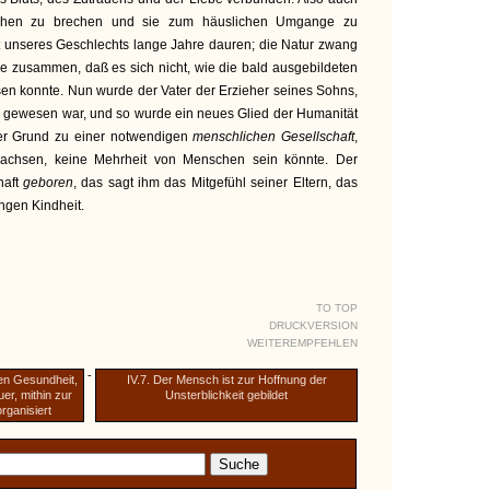
chen zu brechen und sie zum häuslichen Umgange zu
t unseres Geschlechts lange Jahre dauren; die Natur zwang
de zusammen, daß es sich nicht, wie die bald ausgebildeten
sen konnte. Nun wurde der Vater der Erzieher seines Sohns,
n gewesen war, und so wurde ein neues Glied der Humanität
der Grund zu einer notwendigen
menschlichen Gesellschaft
,
achsen, keine Mehrheit von Menschen sein könnte. Der
haft
geboren
, das sagt ihm das Mitgefühl seiner Eltern, das
ngen Kindheit.
TO TOP
DRUCKVERSION
WEITEREMPFEHLEN
-
ten Gesundheit,
IV.7. Der Mensch ist zur Hoffnung der
er, mithin zur
Unsterblichkeit gebildet
rganisiert