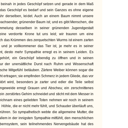
ch beinah in jedes Geschöpf setzen und gerade in dem Maß
s das Geschöpf es bedarf und sein Ganzes es ohne eigene
efahr derselben, leidet. Auch an einem Baum nimmt unsere
n wachsender, grünender Baum ist; und es gibt Menschen, die
mmelung desselben in seiner grünenden Jugendgestalt
Seine verdorrte Krone tut uns leid; wir trauren um eine
ch das Krümmen des zerquetschten Wurms ist einem zarten
, und je vollkommener das Tier ist, je mehr es in seiner
t, desto mehr Sympathie erregt es in seinem Leiden. Es
ehört, ein Geschöpf lebendig zu öffnen und in seinen
ur der unersättliche Durst nach Ruhm und Wissenschaft
ische Mitgefühl betäuben. Zärtere Weiber können sogar die
ht ertragen; sie empfinden Schmerz in jedem Gliede, das vor
ört wird, besonders je zarter und edler die Teile selbst
ingeweide erregt Grauen und Abscheu; ein zerschnittenes
ein zerstörtes Gehirn schneidet und sticht mit dem Messer in
eichnam eines geliebten Toten nehmen wir noch in seinem
te Höhle, die er nicht mehr fühlt, und Schauder überläuft uns,
rühren. So sympathetisch webte die allgemeine Mutter, die
allem in der innigsten Sympathie mitfühlt, den menschlichen
Fibernsystem, sein teilnehmendes Nervengebäude hat des