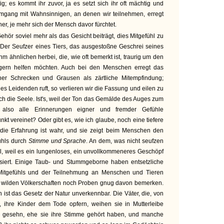
tig; es kommt ihr zuvor, ja es setzt sich ihr oft mächtig und
mgang mit Wahnsinnigen, an denen wir teilnehmen, erregt
er, je mehr sich der Mensch davor fürchtet.
ehör soviel mehr als das Gesicht beiträgt, dies Mitgefühl zu
 Der Seufzer eines Tiers, das ausgestoßne Geschrei seines
hm ähnlichen herbei, die, wie oft bemerkt ist, traurig um den
gern helfen möchten. Auch bei den Menschen erregt das
r Schrecken und Grausen als zärtliche Mitempfindung;
es Leidenden ruft, so verlieren wir die Fassung und eilen zu
rch die Seele. Ist's, weil der Ton das Gemälde des Auges zum
also alle Erinnerungen eigner und fremder Gefühle
nkt vereinet? Oder gibt es, wie ich glaube, noch eine tiefere
die Erfahrung ist wahr, und sie zeigt beim Menschen den
ühls durch
Stimme und Sprache
. An dem, was nicht seufzen
l, weil es ein lungenloses, ein unvollkommeneres Geschöpf
nisiert. Einige Taub- und Stummgeborne haben entsetzliche
Mitgefühls und der Teilnehmung an Menschen und Tieren
 wilden Völkerschaften noch Proben gnug davon bemerken.
 ist das Gesetz der Natur unverkennbar. Die Väter, die, von
ihre Kinder dem Tode opfern, weihen sie in Mutterleibe
e gesehn, ehe sie ihre Stimme gehört haben, und manche