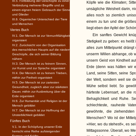
III.5. Fortbildung der Geschöpfe zu einer
Köpfe wie die Klimaten; Sitt
Verbindung mehrerer Begriffe und zu
unsägliche Weisheit darin, ni
einem eignen freiern Gebrauch der Sinne
und Glieder
alles noch so ziemlich uniso
III.6. Organischer Unterschied der Tiere
einem zu tun und die größest
und Menschen
liegt eben der Apfel der Schön
Viertes Buch
Ein sanftes Gewicht knü
IV.1. Der Mensch ist zur Vernunftfähigkeit
organisiert
Stetigkeit zu geben: es heißt
IV.2. Zurücksicht von der Organisation
alles zum Mittelpunkt dräng
des menschlichen Haupts auf die niedern
unserm Willen abhange, ob wi
Geschöpfe, die sich seiner Bildung
nähern
unsern Geist von Kindheit auf
IV.3. Der Mensch ist zu feinern Sinnen,
Erde (denn was hätten wir e
zur Kunst und zur Sprache organisiert
Land, seine Sitten, seine Spr
IV.4. Der Mensch ist zu feinern Trieben,
mithin zur Freiheit organisiert
der Welt, sondern weil sie d
IV.5. Der Mensch ist zur zartesten
Mühe selbst liebt. So gewö
Gesundheit, zugleich aber zur stärksten
Dauer, mithin zur Ausbreitung über die
härteste Lebensart, an die r
Erde organisiert
Behaglichkeit und Ruhe. Se
IV.6. Zur Humanität und Religion ist der
schlechteste, rauheste Va
Mensch gebildet
IV.7. Der Mensch ist zur Hoffnung der
gewöhnte, die ziehendsten
Unsterblichkeit gebildet
Menschen? Wo ist der Mittelp
Fünftes Buch
»Hier, wo du stehest!«, es s
V.1. In der Schöpfung unserer Erde
Mittagssonne. Überall, wo M
herrscht eine Reihe aufsteigender
Formen und Kräfte