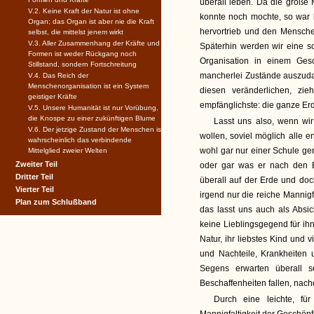
überall leben. Da die große 
V.2. Keine Kraft der Natur ist ohne
konnte noch mochte, so war k
Organ; das Organ ist aber nie die Kraft
hervortrieb und den Menschen
selbst, die mittelst jenem wirkt
V.3. Aller Zusammenhang der Kräfte und
Späterhin werden wir eine sc
Formen ist weder Rückgang noch
Organisation in einem Ges
Stillstand, sondern Fortschreitung
mancherlei Zustände auszuda
V.4. Das Reich der
Menschenorganisation ist ein System
diesen veränderlichen, zi
geistiger Kräfte
empfänglichste: die ganze Erde
V.5. Unsere Humanität ist nur Vorübung,
die Knospe zu einer zukünftigen Blume
Lasst uns also, wenn wir
V.6. Der jetzige Zustand der Menschen ist
wollen, soviel möglich alle 
wahrscheinlich das verbindende
wohl gar nur einer Schule ge
Mittelglied zweier Welten
Zweiter Teil
oder gar was er nach den B
Dritter Teil
überall auf der Erde und doch
Vierter Teil
irgend nur die reiche Mannigf
Plan zum Schlußband
das lasst uns auch als Absic
keine Lieblingsgegend für ihn
Natur, ihr liebstes Kind und v
und Nachteile, Krankheiten
Segens erwarten überall 
Beschaffenheiten fallen, nac
Durch eine leichte, fü