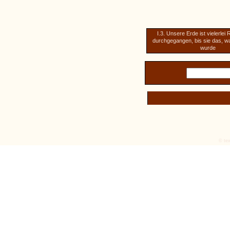
I.3. Unsere Erde ist vielerlei
durchgegangen, bis sie das, was 
wurde
© tex