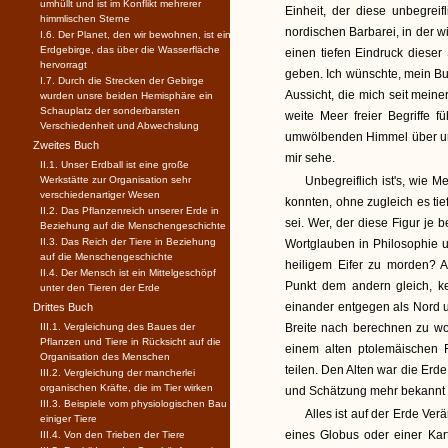
umhüllt und ist im Konflikt mehrerer
Einheit, der diese unbegreifl
himmlischen Sterne
nordischen Barbarei, in der w
I.6. Der Planet, den wir bewohnen, ist ein
Erdgebirge, das über die Wasserfläche
einen tiefen Eindruck dieser
hervorragt
geben. Ich wünschte, mein Buc
I.7. Durch die Strecken der Gebirge
Aussicht, die mich seit meine
wurden unsre beiden Hemisphäre ein
Schauplatz der sonderbarsten
weite Meer freier Begriffe fü
Verschiedenheit und Abwechslung
umwölbenden Himmel über und
Zweites Buch
mir sehe.
II.1. Unser Erdball ist eine große
Werkstätte zur Organisation sehr
Unbegreiflich ist's, wie
verschiedenartiger Wesen
konnten, ohne zugleich es tie
II.2. Das Pflanzenreich unserer Erde in
sei. Wer, der diese Figur je
Beziehung auf die Menschengeschichte
II.3. Das Reich der Tiere in Beziehung
Wortglauben in Philosophie 
auf die Menschengeschichte
heiligem Eifer zu morden? A
II.4. Der Mensch ist ein Mittelgeschöpf
Punkt dem andern gleich, k
unter den Tieren der Erde
einander entgegen als Nord u
Drittes Buch
III.1. Vergleichung des Baues der
Breite nach berechnen zu wol
Pflanzen und Tiere in Rücksicht auf die
einem alten ptolemäischen
Organisation des Menschen
teilen. Den Alten war die Erd
III.2. Vergleichung der mancherlei
organischen Kräfte, die im Tier wirken
und Schätzung mehr bekannt s
III.3. Beispiele vom physiologischen Bau
Alles ist auf der Erde Verä
einiger Tiere
eines Globus oder einer Kart
III.4. Von den Trieben der Tiere