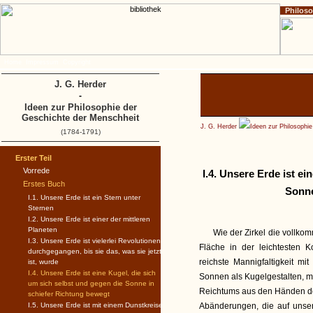
Philos
Home
Impressum
Copyright
J. G. Herder
-
Ideen zur Philosophie der
Geschichte der Menschheit
J. G. Herder
Ideen zur Philosophi
(1784-1791)
Erster Teil
Vorrede
I.4. Unsere Erde ist ei
Erstes Buch
Sonne
I.1. Unsere Erde ist ein Stern unter
Sternen
I.2. Unsere Erde ist einer der mittleren
Planeten
Wie der Zirkel die vollkom
I.3. Unsere Erde ist vielerlei Revolutionen
Fläche in der leichtesten K
durchgegangen, bis sie das, was sie jetzt
reichste Mannigfaltigkeit mi
ist, wurde
I.4. Unsere Erde ist eine Kugel, die sich
Sonnen als Kugelgestalten, mi
um sich selbst und gegen die Sonne in
Reichtums aus den Händen de
schiefer Richtung bewegt
I.5. Unsere Erde ist mit einem Dunstkreise
Abänderungen, die auf unser