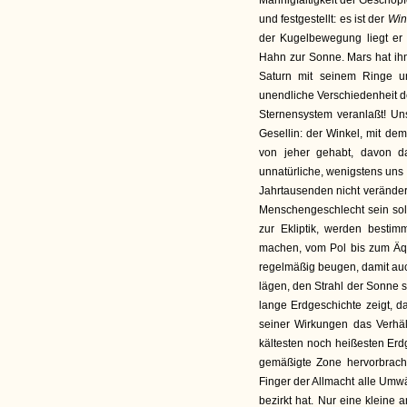
Mannigfaltigkeit der Geschöpf
und festgestellt: es ist der
Win
der Kugelbewegung liegt er n
Hahn zur Sonne. Mars hat ih
Saturn mit seinem Ringe u
unendliche Verschiedenheit 
Sternensystem veranlaßt! Uns
Gesellin: der Winkel, mit dem
von jeher gehabt, davon da
unnatürliche, wenigstens uns 
Jahrtausenden nicht verändert
Menschengeschlecht sein soll
zur Ekliptik, werden best
machen, vom Pol bis zum Äqu
regelmäßig beugen, damit auc
lägen, den Strahl der Sonne 
lange Erdgeschichte zeigt, 
seiner Wirkungen das Verhä
kältesten noch heißesten Erdg
gemäßigte Zone hervorbrach
Finger der Allmacht alle Um
bezirkt hat. Nur eine kleine