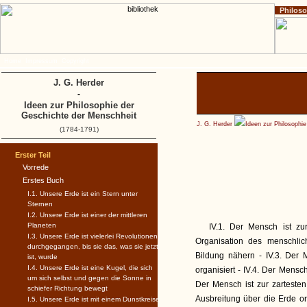
Philos
Home
Impressum
Copyright
J. G. Herder
-
Ideen zur Philosophie der
Geschichte der Menschheit
J. G. Herder
Ideen zur Philosophi
(1784-1791)
Erster Teil
Vorrede
Erstes Buch
I.1. Unsere Erde ist ein Stern unter
Sternen
I.2. Unsere Erde ist einer der mittleren
Planeten
IV.1. Der Mensch ist zur
I.3. Unsere Erde ist vielerlei Revolutionen
Organisation des menschlic
durchgegangen, bis sie das, was sie jetzt
Bildung nähern - IV.3. Der 
ist, wurde
I.4. Unsere Erde ist eine Kugel, die sich
organisiert - IV.4. Der Mensch 
um sich selbst und gegen die Sonne in
Der Mensch ist zur zartesten
schiefer Richtung bewegt
Ausbreitung über die Erde or
I.5. Unsere Erde ist mit einem Dunstkreise