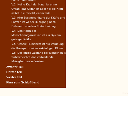
V.2. Keine Kraft der Natur ist ohne
Organ; das Organ ist aber nie die Kraft
selbst, die mittelst jenem wirkt
V.3. Aller Zusammenhang der Kräfte und
Formen ist weder Rückgang noch
Stillstand, sondern Fortschreitung
V.4. Das Reich der
Menschenorganisation ist ein System
geistiger Kräfte
V.5. Unsere Humanität ist nur Vorübung,
die Knospe zu einer zukünftigen Blume
V.6. Der jetzige Zustand der Menschen ist
wahrscheinlich das verbindende
Mittelglied zweier Welten
Zweiter Teil
Dritter Teil
Vierter Teil
Plan zum Schlußband
© tex