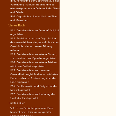
III.5. Fortbildung der Geschöpfe zu einer
Verbindung mehrerer Begriffe und zu
einem eignen freiern Gebrauch der Sinne
und Glieder
III.6. Organischer Unterschied der Tiere
und Menschen
Viertes Buch
IV.1. Der Mensch ist zur Vernunftfähigkeit
organisiert
IV.2. Zurücksicht von der Organisation
des menschlichen Haupts auf die niedern
Geschöpfe, die sich seiner Bildung
nähern
IV.3. Der Mensch ist zu feinern Sinnen,
zur Kunst und zur Sprache organisiert
IV.4. Der Mensch ist zu feinern Trieben,
mithin zur Freiheit organisiert
IV.5. Der Mensch ist zur zartesten
Gesundheit, zugleich aber zur stärksten
Dauer, mithin zur Ausbreitung über die
Erde organisiert
IV.6. Zur Humanität und Religion ist der
Mensch gebildet
IV.7. Der Mensch ist zur Hoffnung der
Unsterblichkeit gebildet
Fünftes Buch
V.1. In der Schöpfung unserer Erde
herrscht eine Reihe aufsteigender
Formen und Kräfte