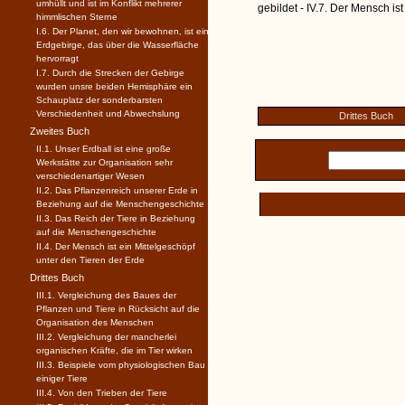
umhüllt und ist im Konflikt mehrerer
gebildet - IV.7. Der Mensch is
himmlischen Sterne
I.6. Der Planet, den wir bewohnen, ist ein
Erdgebirge, das über die Wasserfläche
hervorragt
I.7. Durch die Strecken der Gebirge
wurden unsre beiden Hemisphäre ein
Schauplatz der sonderbarsten
Verschiedenheit und Abwechslung
Drittes Buch
Zweites Buch
II.1. Unser Erdball ist eine große
Werkstätte zur Organisation sehr
verschiedenartiger Wesen
II.2. Das Pflanzenreich unserer Erde in
Beziehung auf die Menschengeschichte
II.3. Das Reich der Tiere in Beziehung
auf die Menschengeschichte
II.4. Der Mensch ist ein Mittelgeschöpf
unter den Tieren der Erde
Drittes Buch
III.1. Vergleichung des Baues der
Pflanzen und Tiere in Rücksicht auf die
Organisation des Menschen
III.2. Vergleichung der mancherlei
organischen Kräfte, die im Tier wirken
III.3. Beispiele vom physiologischen Bau
einiger Tiere
III.4. Von den Trieben der Tiere