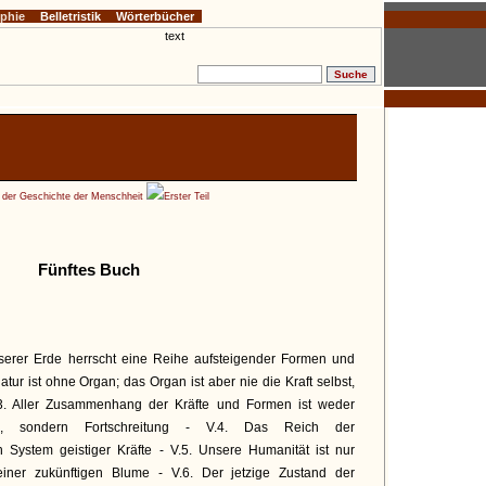
ophie
Belletristik
Wörterbücher
e der Geschichte der Menschheit
Erster Teil
Fünftes Buch
serer Erde herrscht eine Reihe aufsteigender Formen und
Natur ist ohne Organ; das Organ ist aber nie die Kraft selbst,
V.3. Aller Zusammenhang der Kräfte und Formen ist weder
nd, sondern Fortschreitung - V.4. Das Reich der
n System geistiger Kräfte - V.5. Unsere Humanität ist nur
iner zukünftigen Blume - V.6. Der jetzige Zustand der