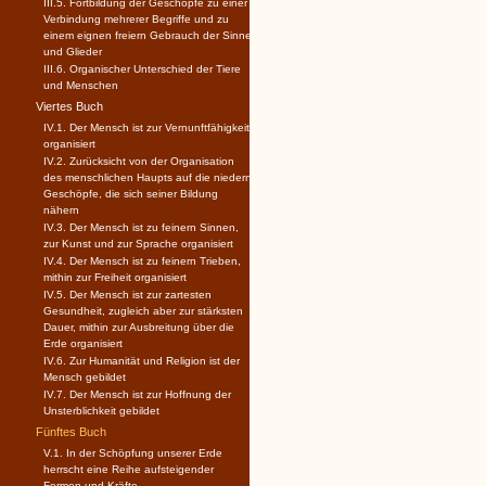
III.5. Fortbildung der Geschöpfe zu einer
Verbindung mehrerer Begriffe und zu
einem eignen freiern Gebrauch der Sinne
und Glieder
III.6. Organischer Unterschied der Tiere
und Menschen
Viertes Buch
IV.1. Der Mensch ist zur Vernunftfähigkeit
organisiert
IV.2. Zurücksicht von der Organisation
des menschlichen Haupts auf die niedern
Geschöpfe, die sich seiner Bildung
nähern
IV.3. Der Mensch ist zu feinern Sinnen,
zur Kunst und zur Sprache organisiert
IV.4. Der Mensch ist zu feinern Trieben,
mithin zur Freiheit organisiert
IV.5. Der Mensch ist zur zartesten
Gesundheit, zugleich aber zur stärksten
Dauer, mithin zur Ausbreitung über die
Erde organisiert
IV.6. Zur Humanität und Religion ist der
Mensch gebildet
IV.7. Der Mensch ist zur Hoffnung der
Unsterblichkeit gebildet
Fünftes Buch
V.1. In der Schöpfung unserer Erde
herrscht eine Reihe aufsteigender
Formen und Kräfte