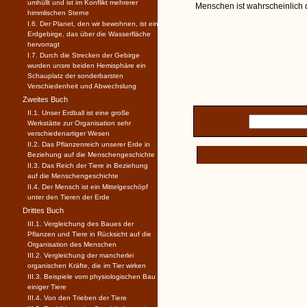
umhüllt und ist im Konflikt mehrerer
Menschen ist wahrscheinlich 
himmlischen Sterne
I.6. Der Planet, den wir bewohnen, ist ein
Erdgebirge, das über die Wasserfläche
hervorragt
I.7. Durch die Strecken der Gebirge
wurden unsre beiden Hemisphäre ein
Schauplatz der sonderbarsten
Verschiedenheit und Abwechslung
Zweites Buch
II.1. Unser Erdball ist eine große
Werkstätte zur Organisation sehr
verschiedenartiger Wesen
II.2. Das Pflanzenreich unserer Erde in
Beziehung auf die Menschengeschichte
II.3. Das Reich der Tiere in Beziehung
auf die Menschengeschichte
II.4. Der Mensch ist ein Mittelgeschöpf
unter den Tieren der Erde
Drittes Buch
III.1. Vergleichung des Baues der
Pflanzen und Tiere in Rücksicht auf die
Organisation des Menschen
III.2. Vergleichung der mancherlei
organischen Kräfte, die im Tier wirken
III.3. Beispiele vom physiologischen Bau
einiger Tiere
III.4. Von den Trieben der Tiere