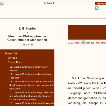
Philos
Home
Impressum
Copyright
J. G. Herder
-
Ideen zur Philosophie der
Geschichte der Menschheit
J. G. Herder
Ideen zur Philosophi
(1784-1791)
Erster Teil
Vorrede
Erstes Buch
I.1. Unsere Erde ist ein Stern unter
Sternen
I.2. Unsere Erde ist einer der mittleren
Planeten
V.1. In der Schöpfung un
I.3. Unsere Erde ist vielerlei Revolutionen
Kräfte - V.2. Keine Kraft der 
durchgegangen, bis sie das, was sie jetzt
die mittelst jenem wirkt - 
ist, wurde
I.4. Unsere Erde ist eine Kugel, die sich
Rückgang noch Stillsta
um sich selbst und gegen die Sonne in
Menschenorganisation ist ei
schiefer Richtung bewegt
Vorübung, die Knospe zu e
I.5. Unsere Erde ist mit einem Dunstkreise